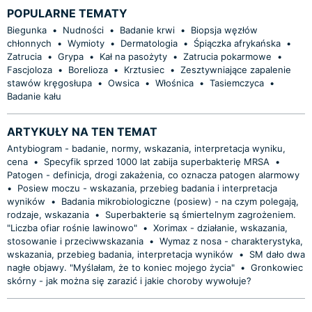
POPULARNE TEMATY
Biegunka
•
Nudności
•
Badanie krwi
•
Biopsja węzłów
chłonnych
•
Wymioty
•
Dermatologia
•
Śpiączka afrykańska
•
Zatrucia
•
Grypa
•
Kał na pasożyty
•
Zatrucia pokarmowe
•
Fascjoloza
•
Borelioza
•
Krztusiec
•
Zesztywniające zapalenie
stawów kręgosłupa
•
Owsica
•
Włośnica
•
Tasiemczyca
•
Badanie kału
ARTYKUŁY NA TEN TEMAT
Antybiogram - badanie, normy, wskazania, interpretacja wyniku,
cena
•
Specyfik sprzed 1000 lat zabija superbakterię MRSA
•
Patogen - definicja, drogi zakażenia, co oznacza patogen alarmowy
•
Posiew moczu - wskazania, przebieg badania i interpretacja
wyników
•
Badania mikrobiologiczne (posiew) - na czym polegają,
rodzaje, wskazania
•
Superbakterie są śmiertelnym zagrożeniem.
"Liczba ofiar rośnie lawinowo"
•
Xorimax - działanie, wskazania,
stosowanie i przeciwwskazania
•
Wymaz z nosa - charakterystyka,
wskazania, przebieg badania, interpretacja wyników
•
SM dało dwa
nagłe objawy. "Myślałam, że to koniec mojego życia"
•
Gronkowiec
skórny - jak można się zarazić i jakie choroby wywołuje?