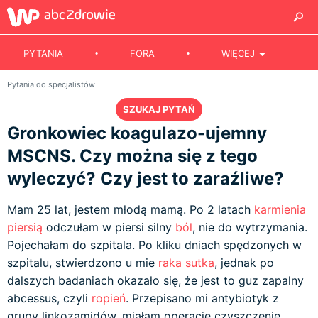
PYTANIA
FORA
WIĘCEJ
Pytania do specjalistów
SZUKAJ PYTAŃ
Gronkowiec koagulazo-ujemny
MSCNS. Czy można się z tego
wyleczyć? Czy jest to zaraźliwe?
Mam 25 lat, jestem młodą mamą. Po 2 latach
karmienia
piersią
odczułam w piersi silny
ból
, nie do wytrzymania.
Pojechałam do szpitala. Po kliku dniach spędzonych w
szpitalu, stwierdzono u mie
raka sutka
, jednak po
dalszych badaniach okazało się, że jest to guz zapalny
abcessus, czyli
ropień
. Przepisano mi antybiotyk z
grupy linkozamidów, miałam operację czyszczenie