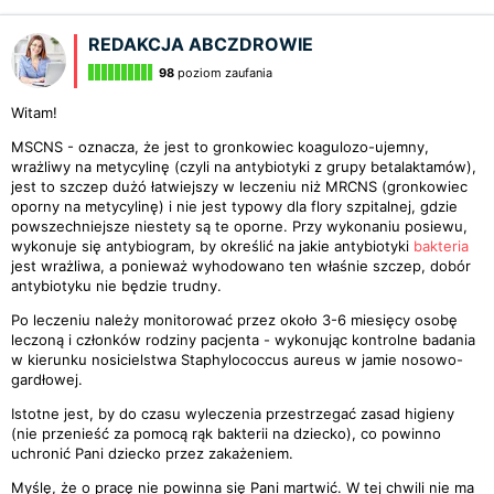
REDAKCJA ABCZDROWIE
98
poziom zaufania
Witam!
MSCNS - oznacza, że jest to gronkowiec koagulozo-ujemny,
wrażliwy na metycylinę (czyli na antybiotyki z grupy betalaktamów),
jest to szczep dużó łatwiejszy w leczeniu niż MRCNS (gronkowiec
oporny na metycylinę) i nie jest typowy dla flory szpitalnej, gdzie
powszechniejsze niestety są te oporne. Przy wykonaniu posiewu,
wykonuje się antybiogram, by określić na jakie antybiotyki
bakteria
jest wrażliwa, a ponieważ wyhodowano ten właśnie szczep, dobór
antybiotyku nie będzie trudny.
Po leczeniu należy monitorować przez około 3-6 miesięcy osobę
leczoną i członków rodziny pacjenta - wykonując kontrolne badania
w kierunku nosicielstwa Staphylococcus aureus w jamie nosowo-
gardłowej.
Istotne jest, by do czasu wyleczenia przestrzegać zasad higieny
(nie przenieść za pomocą rąk bakterii na dziecko), co powinno
uchronić Pani dziecko przez zakażeniem.
Myślę, że o pracę nie powinna się Pani martwić. W tej chwili nie ma