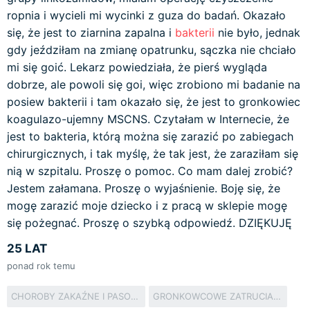
ropnia i wycieli mi wycinki z guza do badań. Okazało
się, że jest to ziarnina zapalna i
bakterii
nie było, jednak
gdy jeździłam na zmianę opatrunku, sączka nie chciało
mi się goić. Lekarz powiedziała, że pierś wygląda
dobrze, ale powoli się goi, więc zrobiono mi badanie na
posiew bakterii i tam okazało się, że jest to gronkowiec
koagulazo-ujemny MSCNS. Czytałam w Internecie, że
jest to bakteria, którą można się zarazić po zabiegach
chirurgicznych, i tak myślę, że tak jest, że zaraziłam się
nią w szpitalu. Proszę o pomoc. Co mam dalej zrobić?
Jestem załamana. Proszę o wyjaśnienie. Boję się, że
mogę zarazić moje dziecko i z pracą w sklepie mogę
się pożegnać. Proszę o szybką odpowiedź. DZIĘKUJĘ
25 LAT
ponad rok temu
CHOROBY ZAKAŹNE I PASOŻYTNICZE
GRONKOWCOWE ZATRUCIA POKARMOWE