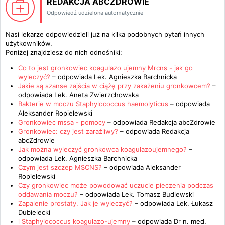
REDAKCJA ABCZDROWIE
Odpowiedź udzielona automatycznie
Nasi lekarze odpowiedzieli już na kilka podobnych pytań innych
użytkowników.
Poniżej znajdziesz do nich odnośniki:
Co to jest gronkowiec koagulazo ujemny Mrcns - jak go
wyleczyć?
– odpowiada
Lek. Agnieszka Barchnicka
Jakie są szanse zajścia w ciążę przy zakażeniu gronkowcem?
–
odpowiada
Lek. Aneta Zwierzchowska
Bakterie w moczu Staphylococcus haemolyticus
– odpowiada
Aleksander Ropielewski
Gronkowiec mssa - pomocy
– odpowiada
Redakcja abcZdrowie
Gronkowiec: czy jest zaraźliwy?
– odpowiada
Redakcja
abcZdrowie
Jak można wyleczyć gronkowca koagulazoujemnego?
–
odpowiada
Lek. Agnieszka Barchnicka
Czym jest szczep MSCNS?
– odpowiada
Aleksander
Ropielewski
Czy gronkowiec może powodować uczucie pieczenia podczas
oddawania moczu?
– odpowiada
Lek. Tomasz Budlewski
Zapalenie prostaty. Jak je wyleczyć?
– odpowiada
Lek. Łukasz
Dubielecki
l Staphylococcus koagulazo-ujemny
– odpowiada
Dr n. med.