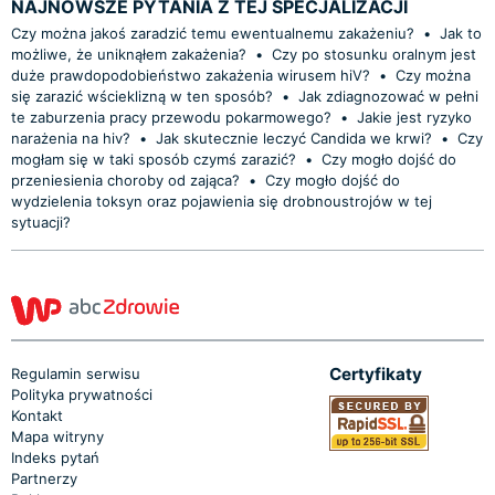
NAJNOWSZE PYTANIA Z TEJ SPECJALIZACJI
Czy można jakoś zaradzić temu ewentualnemu zakażeniu?
•
Jak to
możliwe, że uniknąłem zakażenia?
•
Czy po stosunku oralnym jest
duże prawdopodobieństwo zakażenia wirusem hiV?
•
Czy można
się zarazić wścieklizną w ten sposób?
•
Jak zdiagnozować w pełni
te zaburzenia pracy przewodu pokarmowego?
•
Jakie jest ryzyko
narażenia na hiv?
•
Jak skutecznie leczyć Candida we krwi?
•
Czy
mogłam się w taki sposób czymś zarazić?
•
Czy mogło dojść do
przeniesienia choroby od zająca?
•
Czy mogło dojść do
wydzielenia toksyn oraz pojawienia się drobnoustrojów w tej
sytuacji?
Certyfikaty
Regulamin serwisu
Polityka prywatności
Kontakt
Mapa witryny
Indeks pytań
Partnerzy