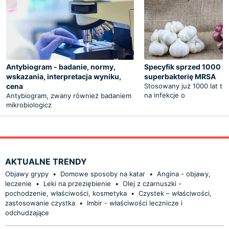
Antybiogram - badanie, normy,
Specyfik sprzed 1000 lat
wskazania, interpretacja wyniku,
superbakterię MRSA
cena
Stosowany już 1000 lat te
na infekcje o
Antybiogram, zwany również badaniem
mikrobiologicz
AKTUALNE TRENDY
Objawy grypy
•
Domowe sposoby na katar
•
Angina - objawy,
leczenie
•
Leki na przeziębienie
•
Olej z czarnuszki -
pochodzenie, właściwości, kosmetyka
•
Czystek – właściwości,
zastosowanie czystka
•
Imbir - właściwości lecznicze i
odchudzające