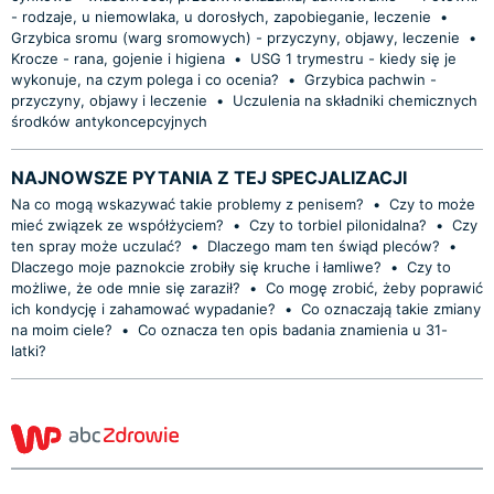
- rodzaje, u niemowlaka, u dorosłych, zapobieganie, leczenie
•
Grzybica sromu (warg sromowych) - przyczyny, objawy, leczenie
•
Krocze - rana, gojenie i higiena
•
USG 1 trymestru - kiedy się je
wykonuje, na czym polega i co ocenia?
•
Grzybica pachwin -
przyczyny, objawy i leczenie
•
Uczulenia na składniki chemicznych
środków antykoncepcyjnych
NAJNOWSZE PYTANIA Z TEJ SPECJALIZACJI
Na co mogą wskazywać takie problemy z penisem?
•
Czy to może
mieć związek ze współżyciem?
•
Czy to torbiel pilonidalna?
•
Czy
ten spray może uczulać?
•
Dlaczego mam ten świąd pleców?
•
Dlaczego moje paznokcie zrobiły się kruche i łamliwe?
•
Czy to
możliwe, że ode mnie się zaraził?
•
Co mogę zrobić, żeby poprawić
ich kondycję i zahamować wypadanie?
•
Co oznaczają takie zmiany
na moim ciele?
•
Co oznacza ten opis badania znamienia u 31-
latki?