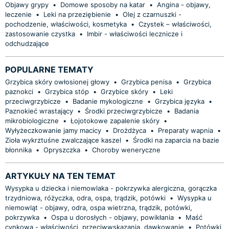
Objawy grypy
•
Domowe sposoby na katar
•
Angina - objawy,
leczenie
•
Leki na przeziębienie
•
Olej z czarnuszki -
pochodzenie, właściwości, kosmetyka
•
Czystek – właściwości,
zastosowanie czystka
•
Imbir - właściwości lecznicze i
odchudzające
POPULARNE TEMATY
Grzybica skóry owłosionej głowy
•
Grzybica penisa
•
Grzybica
paznokci
•
Grzybica stóp
•
Grzybice skóry
•
Leki
przeciwgrzybicze
•
Badanie mykologiczne
•
Grzybica języka
•
Paznokieć wrastający
•
Środki przeciwgrzybicze
•
Badania
mikrobiologiczne
•
Łojotokowe zapalenie skóry
•
Wyłyżeczkowanie jamy macicy
•
Drożdżyca
•
Preparaty wapnia
•
Zioła wykrztuśne zwalczające kaszel
•
Środki na zaparcia na bazie
błonnika
•
Opryszczka
•
Choroby weneryczne
ARTYKUŁY NA TEN TEMAT
Wysypka u dziecka i niemowlaka - pokrzywka alergiczna, gorączka
trzydniowa, różyczka, odra, ospa, trądzik, potówki
•
Wysypka u
niemowląt - objawy, odra, ospa wietrzna, trądzik, potówki,
pokrzywka
•
Ospa u dorosłych - objawy, powikłania
•
Maść
cynkowa - właściwości, przeciwwskazania, dawkowanie
•
Potówki