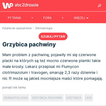
PYTANIA
FORA
WIĘCEJ
Pytania do specjalistów
Dermatologia
SZUKAJ PYTAŃ
Grzybica pachwiny
Mam problem z pachwiną, pojawiły mi się czerwone
placki na których są też mocno czerwone plamki takie
małe krosty. Lekarz przepisal mi Flumycon
clotrimazolum i travogen, smaruję 2,3 razy dziennie i
nic !!! może są jakieś mocniejsze maści które pomagają.
ponad rok temu
DERMATOLOGIA
GRZYBICA PACHWIN
GRZYBICA
LEKI