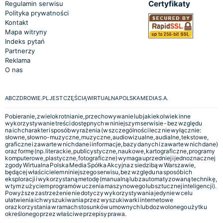
Certyfikaty
Regulamin serwisu
Polityka prywatności
Kontakt
Mapa witryny
Indeks pytań
Partnerzy
Reklama
O nas
ABCZDROWIE.PL JEST CZĘŚCIĄ WIRTUALNA POLSKA MEDIA S.A.
Pobieranie, zwielokrotnianie, przechowywanie lub jakiekolwiek inne
wykorzystywanie treści dostępnych w niniejszym serwisie - bez względu
na ich charakter i sposób wyrażenia (w szczególności lecz nie wyłącznie:
słowne, słowno-muzyczne, muzyczne, audiowizualne, audialne, tekstowe,
graficzne i zawarte w nich dane i informacje, bazy danych i zawarte w nich dane)
oraz formę (np. literackie, publicystyczne, naukowe, kartograficzne, programy
komputerowe, plastyczne, fotograficzne) wymaga uprzedniej i jednoznacznej
zgody Wirtualna Polska Media Spółka Akcyjna z siedzibą w Warszawie,
będącej właścicielem niniejszego serwisu, bez względu na sposób ich
eksploracji i wykorzystaną metodę (manualną lub zautomatyzowaną technikę,
w tym z użyciem programów uczenia maszynowego lub sztucznej inteligencji).
Powyższe zastrzeżenie nie dotyczy wykorzystywania jedynie w celu
ułatwienia ich wyszukiwania przez wyszukiwarki internetowe
oraz korzystania w ramach stosunków umownych lub dozwolonego użytku
określonego przez właściwe przepisy prawa.