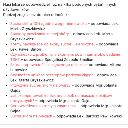
Nasi lekarze odpowiedzieli już na kilka podobnych pytań innych
użytkowników.
Poniżej znajdziesz do nich odnośniki:
Sucha skóra 10-tygodniowego niemowlaka
– odpowiada
Lek.
Marta Gryszkiewicz
Sposoby nawilżania suchej skóry
– odpowiada
Lek. Marta
Gryszkiewicz
Kremy nawilżające do skóry suchej i alergicznej
– odpowiada
Lek. Paweł Baljon
Czy dziecku z problemami skórnymi powinnam zrobić badanie
TSH?
– odpowiada
Specjaliści Zespołu Emolium
Skóra atopowa u 2-miesięcznego dziecka
– odpowiada
Milena
Lubowicz
Czy można uniknąć rozstępów podczas ciąży?
– odpowiada
Lek. Marta Gryszkiewicz
Przyczyna suchej skóry na twarzy
– odpowiada
Mgr Jolanta
Gajda
Jak skomponować konkretny olejek do masażu z olejków
eterycznych?
– odpowiada
Mgr Jolanta Gajda
Cera wrażliwa na kremy a zmarszczki
– odpowiada
Mgr Jolanta
Gajda
Sucha skóra na plecach
– odpowiada
Lek. Bartosz Pawlikowski