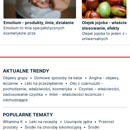
Emolium - produkty, linie, działanie
Olejek jojoba - właściwo
Emolium to linia specjalistycznych
stosowanie, efekty
kosmetyków prze
Olejek jojoba to jeden z na
uniwersalnych
AKTUALNE TRENDY
Objawy grypy
•
Domowe sposoby na katar
•
Angina - objawy,
leczenie
•
Leki na przeziębienie
•
Olej z czarnuszki -
pochodzenie, właściwości, kosmetyka
•
Czystek – właściwości,
zastosowanie czystka
•
Imbir - właściwości lecznicze i
odchudzające
POPULARNE TEMATY
Witamina K
•
Leki na receptę
•
Usunięcie jądra
•
Przerost
prostaty
•
Środki na chorobę lokomocyjną
•
Środki