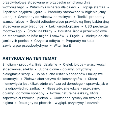
przeciwbólowe stosowane w przypadku syndromu dnia
wczorajszego
•
Witaminy i minerały dla dzieci
•
Biopsja stercza
•
Zapalenie najądrza i jądra
•
Produkty stosowane w higienie jamy
ustnej
•
Szampony do włosów normalnych
•
Toniki i preparaty
wzmacniające
•
Środki odbudowujące prawidłową florę bakteryjną
stosowane przy biegunce
•
Leki kardiologiczne
•
USG pęcherza
moczowego
•
Środki na blizny
•
Doustne środki przeciwbólowe
do stosowania na bóle mięśni i stawów
•
Prącie
•
Iniekcje do ciał
jamistych penisa
•
Grzybica odbytu
•
Preparaty na katar
zawierające pseudoefydrynę
•
Witamina E
ARTYKUŁY NA TEN TEMAT
Emolium - produkty, linie, działanie
•
Olejek jojoba - właściwości,
stosowanie, efekty
•
Suche dłonie - objawy, przyczyny i
pielęgnacja skóry
•
Co na suche usta? 5 sposobów i najlepsze
kosmetyki
•
Ziołowa alternatywa dla kosmetyków
•
Skóra
niemowlęcia jest kilkukrotnie cieńsza od dorosłego - sprawdź jak o
nią odpowiednio zadbać
•
Nieestetyczne łokcie - przyczyny,
objawy i domowe sposoby
•
Poznaj naturalne eliksiry, które
zapewnią ci zdrowie i piękno
•
Codzienne rytuały dla twojego
piękna
•
Rozstępy na plecach - wygląd, przyczyny i leczenie