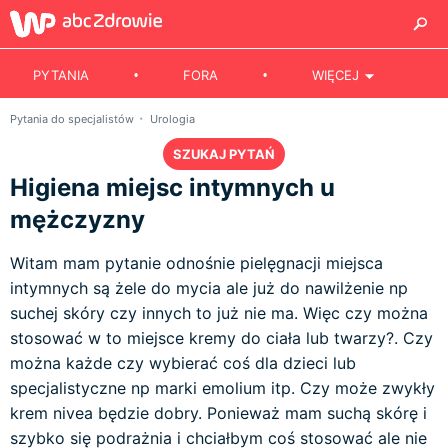
PYTANIA
FORA
WIĘCEJ
Pytania do specjalistów
Urologia
SZUKAJ PYTAŃ
Higiena miejsc intymnych u
mężczyzny
Witam mam pytanie odnośnie pielęgnacji miejsca
intymnych są żele do mycia ale już do nawilżenie np
suchej skóry czy innych to już nie ma. Więc czy można
stosować w to miejsce kremy do ciała lub twarzy?. Czy
można każde czy wybierać coś dla dzieci lub
specjalistyczne np marki emolium itp. Czy może zwykły
krem nivea będzie dobry. Ponieważ mam suchą skórę i
szybko się podrażnia i chciałbym coś stosować ale nie