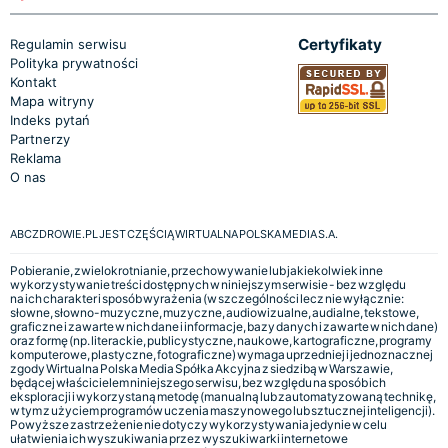
Certyfikaty
Regulamin serwisu
Polityka prywatności
Kontakt
Mapa witryny
Indeks pytań
Partnerzy
Reklama
O nas
ABCZDROWIE.PL JEST CZĘŚCIĄ WIRTUALNA POLSKA MEDIA S.A.
Pobieranie, zwielokrotnianie, przechowywanie lub jakiekolwiek inne
wykorzystywanie treści dostępnych w niniejszym serwisie - bez względu
na ich charakter i sposób wyrażenia (w szczególności lecz nie wyłącznie:
słowne, słowno-muzyczne, muzyczne, audiowizualne, audialne, tekstowe,
graficzne i zawarte w nich dane i informacje, bazy danych i zawarte w nich dane)
oraz formę (np. literackie, publicystyczne, naukowe, kartograficzne, programy
komputerowe, plastyczne, fotograficzne) wymaga uprzedniej i jednoznacznej
zgody Wirtualna Polska Media Spółka Akcyjna z siedzibą w Warszawie,
będącej właścicielem niniejszego serwisu, bez względu na sposób ich
eksploracji i wykorzystaną metodę (manualną lub zautomatyzowaną technikę,
w tym z użyciem programów uczenia maszynowego lub sztucznej inteligencji).
Powyższe zastrzeżenie nie dotyczy wykorzystywania jedynie w celu
ułatwienia ich wyszukiwania przez wyszukiwarki internetowe