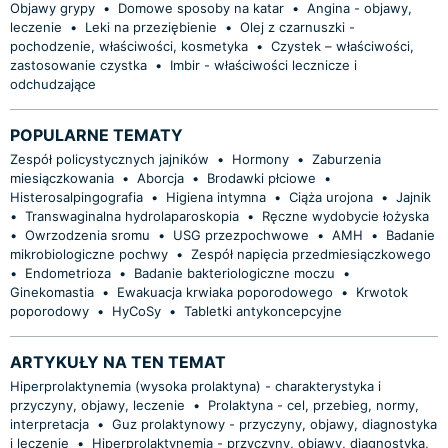
Objawy grypy
•
Domowe sposoby na katar
•
Angina - objawy,
leczenie
•
Leki na przeziębienie
•
Olej z czarnuszki -
pochodzenie, właściwości, kosmetyka
•
Czystek – właściwości,
zastosowanie czystka
•
Imbir - właściwości lecznicze i
odchudzające
POPULARNE TEMATY
Zespół policystycznych jajników
•
Hormony
•
Zaburzenia
miesiączkowania
•
Aborcja
•
Brodawki płciowe
•
Histerosalpingografia
•
Higiena intymna
•
Ciąża urojona
•
Jajnik
•
Transwaginalna hydrolaparoskopia
•
Ręczne wydobycie łożyska
•
Owrzodzenia sromu
•
USG przezpochwowe
•
AMH
•
Badanie
mikrobiologiczne pochwy
•
Zespół napięcia przedmiesiączkowego
•
Endometrioza
•
Badanie bakteriologiczne moczu
•
Ginekomastia
•
Ewakuacja krwiaka poporodowego
•
Krwotok
poporodowy
•
HyCoSy
•
Tabletki antykoncepcyjne
ARTYKUŁY NA TEN TEMAT
Hiperprolaktynemia (wysoka prolaktyna) - charakterystyka i
przyczyny, objawy, leczenie
•
Prolaktyna - cel, przebieg, normy,
interpretacja
•
Guz prolaktynowy - przyczyny, objawy, diagnostyka
i leczenie
•
Hiperprolaktynemia - przyczyny, objawy, diagnostyka,