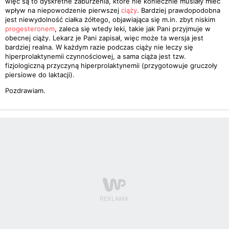
więc są to dyskretne zaburzenia, które nie koniecznie musiały mieć
wpływ na niepowodzenie pierwszej
ciąży
. Bardziej prawdopodobna
jest niewydolność ciałka żółtego, objawiająca się m.in. zbyt niskim
progesteronem
, zaleca się wtedy leki, takie jak Pani przyjmuje w
obecnej ciąży. Lekarz je Pani zapisał, więc może ta wersja jest
bardziej realna. W każdym razie podczas ciąży nie leczy się
hiperprolaktynemii czynnościowej, a sama ciąża jest tzw.
fizjologiczną przyczyną hiperprolaktynemii (przygotowuje gruczoły
piersiowe do laktacji).
Pozdrawiam.