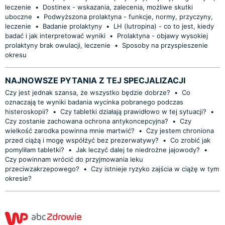
leczenie
•
Dostinex - wskazania, zalecenia, możliwe skutki
uboczne
•
Podwyższona prolaktyna - funkcje, normy, przyczyny,
leczenie
•
Badanie prolaktyny
•
LH (lutropina) - co to jest, kiedy
badać i jak interpretować wyniki
•
Prolaktyna - objawy wysokiej
prolaktyny brak owulacji, leczenie
•
Sposoby na przyspieszenie
okresu
NAJNOWSZE PYTANIA Z TEJ SPECJALIZACJI
Czy jest jednak szansa, że wszystko będzie dobrze?
•
Co
oznaczają te wyniki badania wycinka pobranego podczas
histeroskopii?
•
Czy tabletki działają prawidłowo w tej sytuacji?
•
Czy zostanie zachowana ochrona antykoncepcyjna?
•
Czy
wielkość zarodka powinna mnie martwić?
•
Czy jestem chroniona
przed ciążą i mogę współżyć bez prezerwatywy?
•
Co zrobić jak
pomyliłam tabletki?
•
Jak leczyć dalej te niedrożne jajowody?
•
Czy powinnam wrócić do przyjmowania leku
przeciwzakrzepowego?
•
Czy istnieje ryzyko zajścia w ciążę w tym
okresie?