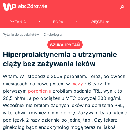
PYTANIA
FORA
WIĘCEJ
Pytania do specjalistów
Ginekologia
SZUKAJ PYTAŃ
Hiperprolaktynemia a utrzymanie
ciąży bez zażywania leków
Witam. W listopadzie 2009 poroniłam. Teraz, po dwóch
miesiącach, na nowo jestem w
ciąży
- 6 tydz. Po
pierwszym
poronieniu
zrobiłam badanie PRL, wynik to
20,5 nh/ml, a po obciążeniu MTC powyżej 200 ng/ml.
Wcześniej nie brałam żadnych leków na obniżenie PRL,
w tej chwili również nic nie biorę. Zażywam tylko luteinę
pod język 2 razy dziennie po jednej tabl. Czy lekarz
ginekolog bądź endokrynolog mogą teraz mi jakoś