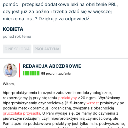
pomóc i przepisać dodatkowe leki na obniżenie PRL,
czy jest już za późno i trzeba zdać się w większej
mierze na los...? Dziękuję za odpowiedź.
KOBIETA
ponad rok temu
GINEKOLOGIA
PROLAKTYNA
REDAKCJA ABCZDROWIE
98
poziom zaufania
Witam,
hiperprolaktynemia to częste zaburzenie endokrynologiczne,
rozpoznajemy ją przy stęzeniu
prolaktyny
>20 ng/ml. Wyróżniamy
hiperprolaktynemię czynnościową (2-5-krotny
wzrost
prolaktyny po
podaniu metoklopramidu) i organiczną, związaną z obecnością
gruczolaka przysadki
. U Pani wydaje się, że mamy do czynienia z
pierwszym rodzajem, czyli hiperprolaktynemią czynnościową, ale
Pani stężenie podstawowe prolaktyny jest tylko m.in. podwyższone,