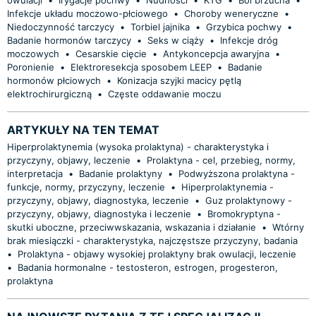
Infekcje układu moczowo-płciowego
•
Choroby weneryczne
•
Niedoczynność tarczycy
•
Torbiel jajnika
•
Grzybica pochwy
•
Badanie hormonów tarczycy
•
Seks w ciąży
•
Infekcje dróg
moczowych
•
Cesarskie cięcie
•
Antykoncepcja awaryjna
•
Poronienie
•
Elektroresekcja sposobem LEEP
•
Badanie
hormonów płciowych
•
Konizacja szyjki macicy pętlą
elektrochirurgiczną
•
Częste oddawanie moczu
ARTYKUŁY NA TEN TEMAT
Hiperprolaktynemia (wysoka prolaktyna) - charakterystyka i
przyczyny, objawy, leczenie
•
Prolaktyna - cel, przebieg, normy,
interpretacja
•
Badanie prolaktyny
•
Podwyższona prolaktyna -
funkcje, normy, przyczyny, leczenie
•
Hiperprolaktynemia -
przyczyny, objawy, diagnostyka, leczenie
•
Guz prolaktynowy -
przyczyny, objawy, diagnostyka i leczenie
•
Bromokryptyna -
skutki uboczne, przeciwwskazania, wskazania i działanie
•
Wtórny
brak miesiączki - charakterystyka, najczęstsze przyczyny, badania
•
Prolaktyna - objawy wysokiej prolaktyny brak owulacji, leczenie
•
Badania hormonalne - testosteron, estrogen, progesteron,
prolaktyna