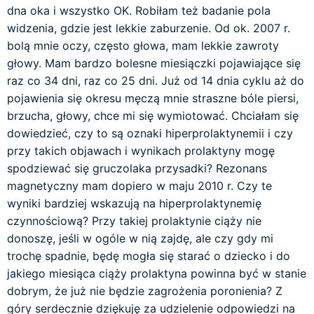
dna oka i wszystko OK. Robiłam też badanie pola
widzenia, gdzie jest lekkie zaburzenie. Od ok. 2007 r.
bolą mnie oczy, często głowa, mam lekkie zawroty
głowy. Mam bardzo bolesne miesiączki pojawiające się
raz co 34 dni, raz co 25 dni. Już od 14 dnia cyklu aż do
pojawienia się okresu męczą mnie straszne bóle piersi,
brzucha, głowy, chce mi się wymiotować. Chciałam się
dowiedzieć, czy to są oznaki hiperprolaktynemii i czy
przy takich objawach i wynikach prolaktyny mogę
spodziewać się gruczolaka przysadki? Rezonans
magnetyczny mam dopiero w maju 2010 r. Czy te
wyniki bardziej wskazują na hiperprolaktynemię
czynnościową? Przy takiej prolaktynie ciąży nie
donoszę, jeśli w ogóle w nią zajdę, ale czy gdy mi
trochę spadnie, będę mogła się starać o dziecko i do
jakiego miesiąca ciąży prolaktyna powinna być w stanie
dobrym, że już nie będzie zagrożenia poronienia? Z
góry serdecznie dziękuję za udzielenie odpowiedzi na