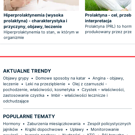
Hiperprolaktynemia (wysoka
Prolaktyna - cel, przebi
prolaktyna) - charakterystyka i
interpretacja
przyczyny, objawy, leczenie
Prolaktyna (PRL) to hormo
produkowany przez przed
Hiperprolaktynemia to stan, w którym w
organizmie
AKTUALNE TRENDY
Objawy grypy
•
Domowe sposoby na katar
•
Angina - objawy,
leczenie
•
Leki na przeziębienie
•
Olej z czarnuszki -
pochodzenie, właściwości, kosmetyka
•
Czystek – właściwości,
zastosowanie czystka
•
Imbir - właściwości lecznicze i
odchudzające
POPULARNE TEMATY
Hormony
•
Zaburzenia miesiączkowania
•
Zespół policystycznych
jajników
•
Krążki dopochwowe
•
Upławy
•
Monitorowanie
owulacji
•
Irygacje pochwy
•
Nudności
•
KTG
•
Ból brzucha
•