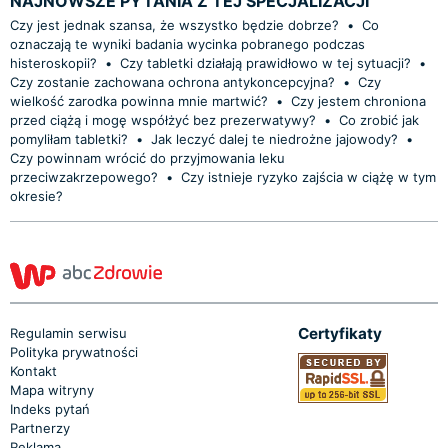
NAJNOWSZE PYTANIA Z TEJ SPECJALIZACJI
Czy jest jednak szansa, że wszystko będzie dobrze?
•
Co
oznaczają te wyniki badania wycinka pobranego podczas
histeroskopii?
•
Czy tabletki działają prawidłowo w tej sytuacji?
•
Czy zostanie zachowana ochrona antykoncepcyjna?
•
Czy
wielkość zarodka powinna mnie martwić?
•
Czy jestem chroniona
przed ciążą i mogę współżyć bez prezerwatywy?
•
Co zrobić jak
pomyliłam tabletki?
•
Jak leczyć dalej te niedrożne jajowody?
•
Czy powinnam wrócić do przyjmowania leku
przeciwzakrzepowego?
•
Czy istnieje ryzyko zajścia w ciążę w tym
okresie?
Certyfikaty
Regulamin serwisu
Polityka prywatności
Kontakt
Mapa witryny
Indeks pytań
Partnerzy
Reklama