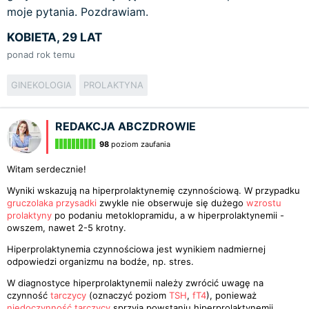
moje pytania. Pozdrawiam.
KOBIETA, 29 LAT
ponad rok temu
GINEKOLOGIA
PROLAKTYNA
REDAKCJA ABCZDROWIE
98
poziom zaufania
Witam serdecznie!
Wyniki wskazują na hiperprolaktynemię czynnościową. W przypadku
gruczolaka przysadki
zwykle nie obserwuje się dużego
wzrostu
prolaktyny
po podaniu metoklopramidu, a w hiperprolaktynemii -
owszem, nawet 2-5 krotny.
Hiperprolaktynemia czynnościowa jest wynikiem nadmiernej
odpowiedzi organizmu na bodźe, np. stres.
W diagnostyce hiperprolaktynemii należy zwrócić uwagę na
czynność
tarczycy
(oznaczyć poziom
TSH
,
fT4
), ponieważ
niedoczynność tarczycy
sprzyja powstaniu hiperprolaktynemii.