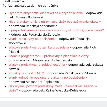
użytkowników.
Poniżej znajdziesz do nich odnośniki:
Hyperprolaktynemia idiopatyczna a czynnościowa
– odpowiada
Lek. Tomasz Budlewski
Hiperprolaktynemia a utrzymanie ciąży bez zażywania leków
–
odpowiada
Redakcja abcZdrowie
hiperprolaktynemia czynnościowa - czy utrudni zajście w ciążę?
– odpowiada
Redakcja abcZdrowie
Wynik prolaktyny po obciążeniu
– odpowiada
Redakcja
abcZdrowie
Wysoka prolaktyna po zaniku gruczolaka
– odpowiada
Piotr
Pilarski
Badania progesteronu i prolaktyny a planowanie ciąży
–
odpowiada
Lek. Małgorzata Horbaczewska
Wysoka prolaktyna, przebieg leczenia
– odpowiada
Lek. Łukasz
Kowalski
Prolaktyna - test z MTC
– odpowiada
Redakcja abcZdrowie
Wyniki odnośnie poziomu prolaktyny po obciążeniu
–
odpowiada
Aleksander Ropielewski
Czy wysoki poziom prolaktyny może uniemożliwić zajście w
ciąże?
– odpowiada
Lek. Kalina Wysocka-Dubielecka