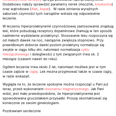
Dodatkowo należy sprawdzić parametry nerek (mocznik,
kreatynina
)
oraz wątrobowe (
Alat
,
Aspat
). W razie istnienia wyraźnych
zaburzeń czynności tych narządów wdraża się odpowiednie
leczenie.
W leczeniu hiperprolaktynemii czynnościowej zastosowanie znajdują
leki, które pobudzają receptory dopaminowe (hamują w ten sposób
nadmierne wydzielanie prolaktyny). Stosowanie leku rozpoczyna się
od małych dawek na noc, następnie zwiększa stopniowo. Przy
prawidłowym doborze dawki poziom prolaktyny normalizuje się
zwykle w ciągu kilku dni, natomiast normalizacja
cyklu
miesiączkowego
i dolegliwości z tym związanych trwa ok. 2
miesiące (czasem nawet do roku).
Ogółem leczenie trwa około 2 lat, natomiast możliwe jest w tym
czasie zajście w
ciążę
. Lek można przyjmować także w czasie ciąży,
w razie wskazań.
Wygląda na to, że leczenie spokojnie można rozpocząć u Pani już
teraz, przed wykonaniem
rezonansu magnetycznego
. Jak Pani
widzi, jest mało prawdopodobne, że hiperprolaktynemia jest
spowodowana gruczolakiem przysadki. Proszę skontaktować się
koniecznie ze swoim ginekologiem.
Pozdrawiam serdecznie