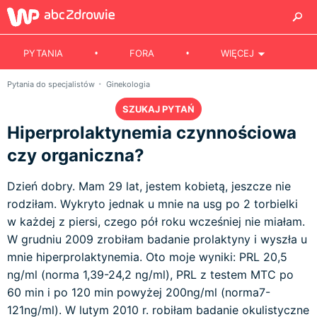
PYTANIA
FORA
WIĘCEJ
Pytania do specjalistów
Ginekologia
SZUKAJ PYTAŃ
Hiperprolaktynemia czynnościowa
czy organiczna?
Dzień dobry. Mam 29 lat, jestem kobietą, jeszcze nie
rodziłam. Wykryto jednak u mnie na usg po 2 torbielki
w każdej z piersi, czego pół roku wcześniej nie miałam.
W grudniu 2009 zrobiłam badanie prolaktyny i wyszła u
mnie hiperprolaktynemia. Oto moje wyniki: PRL 20,5
ng/ml (norma 1,39-24,2 ng/ml), PRL z testem MTC po
60 min i po 120 min powyżej 200ng/ml (norma7-
121ng/ml). W lutym 2010 r. robiłam badanie okulistyczne