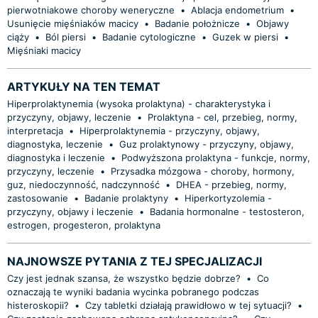
pierwotniakowe choroby weneryczne
•
Ablacja endometrium
•
Usunięcie mięśniaków macicy
•
Badanie położnicze
•
Objawy
ciąży
•
Ból piersi
•
Badanie cytologiczne
•
Guzek w piersi
•
Mięśniaki macicy
ARTYKUŁY NA TEN TEMAT
Hiperprolaktynemia (wysoka prolaktyna) - charakterystyka i
przyczyny, objawy, leczenie
•
Prolaktyna - cel, przebieg, normy,
interpretacja
•
Hiperprolaktynemia - przyczyny, objawy,
diagnostyka, leczenie
•
Guz prolaktynowy - przyczyny, objawy,
diagnostyka i leczenie
•
Podwyższona prolaktyna - funkcje, normy,
przyczyny, leczenie
•
Przysadka mózgowa - choroby, hormony,
guz, niedoczynność, nadczynność
•
DHEA - przebieg, normy,
zastosowanie
•
Badanie prolaktyny
•
Hiperkortyzolemia -
przyczyny, objawy i leczenie
•
Badania hormonalne - testosteron,
estrogen, progesteron, prolaktyna
NAJNOWSZE PYTANIA Z TEJ SPECJALIZACJI
Czy jest jednak szansa, że wszystko będzie dobrze?
•
Co
oznaczają te wyniki badania wycinka pobranego podczas
histeroskopii?
•
Czy tabletki działają prawidłowo w tej sytuacji?
•