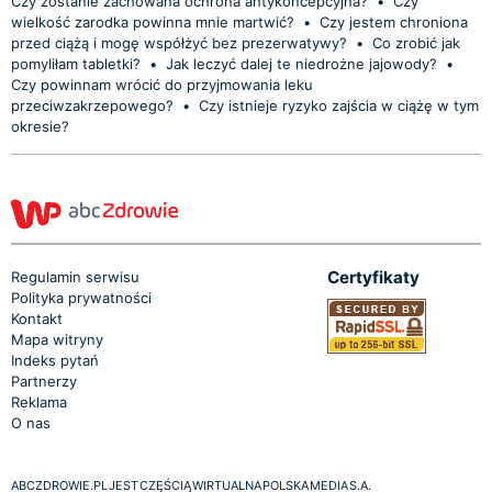
Czy zostanie zachowana ochrona antykoncepcyjna?
•
Czy
wielkość zarodka powinna mnie martwić?
•
Czy jestem chroniona
przed ciążą i mogę współżyć bez prezerwatywy?
•
Co zrobić jak
pomyliłam tabletki?
•
Jak leczyć dalej te niedrożne jajowody?
•
Czy powinnam wrócić do przyjmowania leku
przeciwzakrzepowego?
•
Czy istnieje ryzyko zajścia w ciążę w tym
okresie?
Certyfikaty
Regulamin serwisu
Polityka prywatności
Kontakt
Mapa witryny
Indeks pytań
Partnerzy
Reklama
O nas
ABCZDROWIE.PL JEST CZĘŚCIĄ WIRTUALNA POLSKA MEDIA S.A.