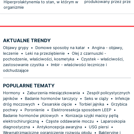
produkowany przez przed
Hiperprolaktynemia to stan, w którym w
organizmie
AKTUALNE TRENDY
Objawy grypy
•
Domowe sposoby na katar
•
Angina - objawy,
leczenie
•
Leki na przeziębienie
•
Olej z czarnuszki -
pochodzenie, właściwości, kosmetyka
•
Czystek – właściwości,
zastosowanie czystka
•
Imbir - właściwości lecznicze i
odchudzające
POPULARNE TEMATY
Hormony
•
Zaburzenia miesiączkowania
•
Zespół policystycznych
jajników
•
Badanie hormonów tarczycy
•
Seks w ciąży
•
Infekcje
dróg moczowych
•
Cesarskie cięcie
•
Torbiel jajnika
•
Grzybica
pochwy
•
Poronienie
•
Elektroresekcja sposobem LEEP
•
Badanie hormonów płciowych
•
Konizacja szyjki macicy pętlą
elektrochirurgiczną
•
Częste oddawanie moczu
•
Laparoskopia
diagnostyczna
•
Antykoncepcja awaryjna
•
USG piersi
•
Wewnątrzmaciczne ograniczenie rozwoju płodu
•
Bakteryjne i