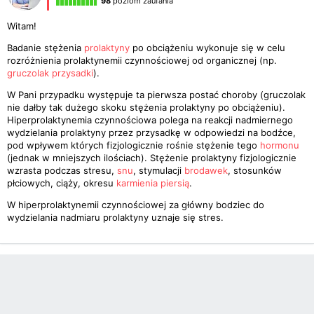
98
poziom zaufania
Witam!
Badanie stężenia
prolaktyny
po obciążeniu wykonuje się w celu
rozróżnienia prolaktynemii czynnościowej od organicznej (np.
gruczolak przysadki
).
W Pani przypadku występuje ta pierwsza postać choroby (gruczolak
nie dałby tak dużego skoku stężenia prolaktyny po obciążeniu).
Hiperprolaktynemia czynnościowa polega na reakcji nadmiernego
wydzielania prolaktyny przez przysadkę w odpowiedzi na bodźce,
pod wpływem których fizjologicznie rośnie stężenie tego
hormonu
(jednak w mniejszych ilościach). Stężenie prolaktyny fizjologicznie
wzrasta podczas stresu,
snu
, stymulacji
brodawek
, stosunków
płciowych, ciąży, okresu
karmienia piersią
.
W hiperprolaktynemii czynnościowej za główny bodziec do
wydzielania nadmiaru prolaktyny uznaje się stres.