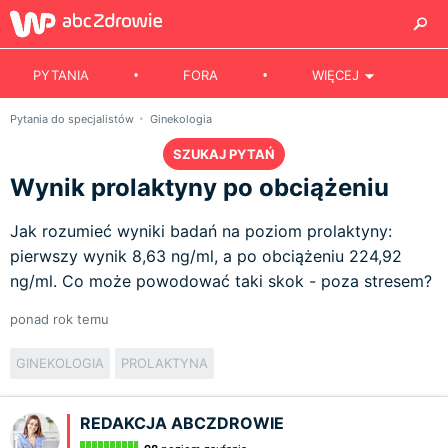
PYTANIA
FORA
WIĘCEJ
Pytania do specjalistów
Ginekologia
SZUKAJ PYTAŃ
Wynik prolaktyny po obciążeniu
Jak rozumieć wyniki badań na poziom prolaktyny:
pierwszy wynik 8,63 ng/ml, a po obciążeniu 224,92
ng/ml. Co może powodować taki skok - poza stresem?
ponad rok temu
GINEKOLOGIA
PROLAKTYNA
REDAKCJA ABCZDROWIE