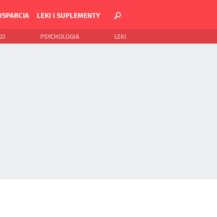
WSPARCIA
LEKI I SUPLEMENTY
KO
PSYCHOLOGIA
LEKI