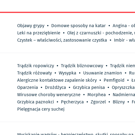
Objawy grypy
•
Domowe sposoby na katar
•
Angina - o
Leki na przeziębienie
•
Olej z czarnuszki - pochodzenie,
Czystek – właściwości, zastosowanie czystka
•
Imbir - wł
Trądzik ropowiczy
•
Trądzik bliznowcowy
•
Trądzik nie
Trądzik różowaty
•
Wysypka
•
Usuwanie znamion
•
Ru
Alergiczne kontaktowe zapalenie skóry
•
Pemfigoid
•
Ł
Oparzenia
•
Drożdżyca
•
Grzybica penisa
•
Opryszczka
Wirusowe choroby weneryczne
•
Morphea
•
Nadmierna
Grzybica paznokci
•
Pęcherzyca
•
Zgorzel
•
Blizny
•
F
Pielęgnacja cery suchej
Wyciskanie wągrów - bezpieczeństwo, skutki, sposoby na