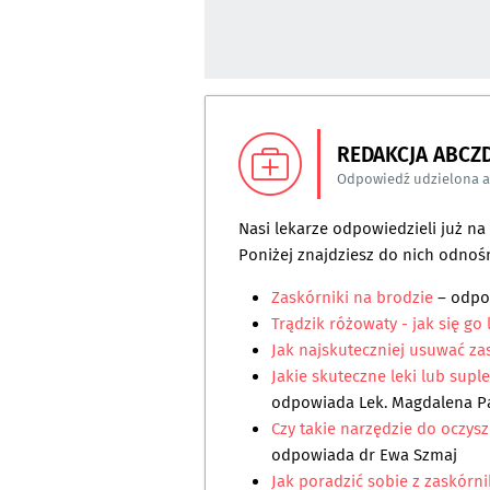
REDAKCJA ABCZ
Odpowiedź udzielona 
Nasi lekarze odpowiedzieli już n
Poniżej znajdziesz do nich odnośn
Zaskórniki na brodzie
– odp
Trądzik różowaty - jak się go 
Jak najskuteczniej usuwać za
Jakie skuteczne leki lub supl
odpowiada
Lek. Magdalena P
Czy takie narzędzie do oczys
odpowiada
dr Ewa Szmaj
Jak poradzić sobie z zaskórn