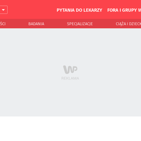
PYTANIA DO LEKARZY
FORA I GRUPY 
J
ŚCI
BADANIA
SPECJALIZACJE
CIĄŻA I DZIEC