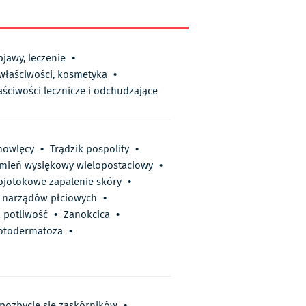
bjawy, leczenie
•
 właściwości, kosmetyka
•
aściwości lecznicze i odchudzające
mowlęcy
•
Trądzik pospolity
•
mień wysiękowy wielopostaciowy
•
ojotokowe zapalenie skóry
•
 narządów płciowych
•
 potliwość
•
Zanokcica
•
otodermatoza
•
 pozbycie się zaskórników
•