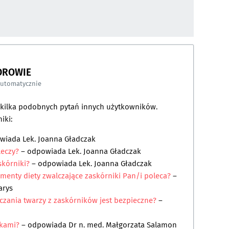
DROWIE
automatycznie
a kilka podobnych pytań innych użytkowników.
iki:
owiada
Lek. Joanna Gładczak
leczy?
– odpowiada
Lek. Joanna Gładczak
skórniki?
– odpowiada
Lek. Joanna Gładczak
ementy diety zwalczające zaskórniki Pan/i poleca?
–
arys
zczania twarzy z zaskórników jest bezpieczne?
–
ikami?
– odpowiada
Dr n. med. Małgorzata Salamon