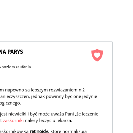
NA PARYS
6
poziom zaufania
ym napewno są lepszym rozwiązaniem niż
zanieczyszczeń, jednak powinny być one jedynie
ogicznego.
jest niewielki i być może uważa Pani ,że leczenie
et
zaskórniki
należy leczyć u lekarza.
zaskórników są
retinoidy
, które normalizują