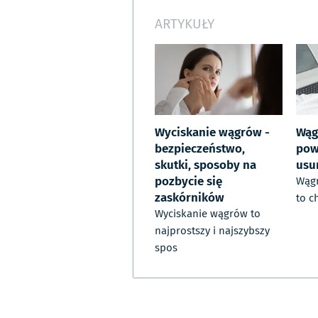
ARTYKUŁY
Wyciskanie wągrów -
Wąg
bezpieczeństwo,
pows
skutki, sposoby na
usu
pozbycie się
Wągr
zaskórników
to c
Wyciskanie wągrów to
najprostszy i najszybszy
spos