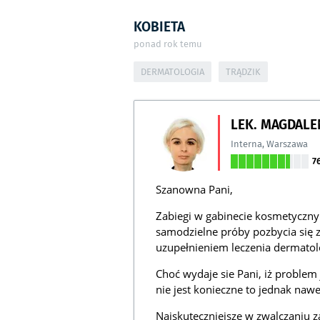
KOBIETA
ponad rok temu
DERMATOLOGIA
TRĄDZIK
LEK. MAGDALE
Interna
,
Warszawa
7
Szanowna Pani,
Zabiegi w gabinecie kosmetyczn
samodzielne próby pozbycia się 
uzupełnieniem leczenia dermatol
Choć wydaje sie Pani, iż problem 
nie jest konieczne to jednak naw
Najskuteczniejsze w zwalczaniu 