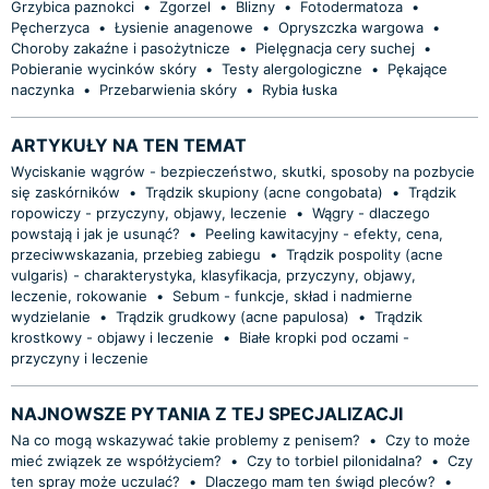
Grzybica paznokci
•
Zgorzel
•
Blizny
•
Fotodermatoza
•
Pęcherzyca
•
Łysienie anagenowe
•
Opryszczka wargowa
•
Choroby zakaźne i pasożytnicze
•
Pielęgnacja cery suchej
•
Pobieranie wycinków skóry
•
Testy alergologiczne
•
Pękające
naczynka
•
Przebarwienia skóry
•
Rybia łuska
ARTYKUŁY NA TEN TEMAT
Wyciskanie wągrów - bezpieczeństwo, skutki, sposoby na pozbycie
się zaskórników
•
Trądzik skupiony (acne congobata)
•
Trądzik
ropowiczy - przyczyny, objawy, leczenie
•
Wągry - dlaczego
powstają i jak je usunąć?
•
Peeling kawitacyjny - efekty, cena,
przeciwwskazania, przebieg zabiegu
•
Trądzik pospolity (acne
vulgaris) - charakterystyka, klasyfikacja, przyczyny, objawy,
leczenie, rokowanie
•
Sebum - funkcje, skład i nadmierne
wydzielanie
•
Trądzik grudkowy (acne papulosa)
•
Trądzik
krostkowy - objawy i leczenie
•
Białe kropki pod oczami -
przyczyny i leczenie
NAJNOWSZE PYTANIA Z TEJ SPECJALIZACJI
Na co mogą wskazywać takie problemy z penisem?
•
Czy to może
mieć związek ze współżyciem?
•
Czy to torbiel pilonidalna?
•
Czy
ten spray może uczulać?
•
Dlaczego mam ten świąd pleców?
•