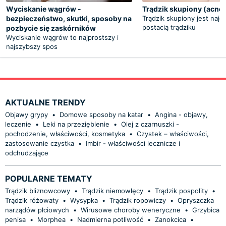
Wyciskanie wągrów -
Trądzik skupiony (acne
bezpieczeństwo, skutki, sposoby na
Trądzik skupiony jest najc
postacią trądziku
pozbycie się zaskórników
Wyciskanie wągrów to najprostszy i
najszybszy spos
AKTUALNE TRENDY
Objawy grypy
•
Domowe sposoby na katar
•
Angina - objawy,
leczenie
•
Leki na przeziębienie
•
Olej z czarnuszki -
pochodzenie, właściwości, kosmetyka
•
Czystek – właściwości,
zastosowanie czystka
•
Imbir - właściwości lecznicze i
odchudzające
POPULARNE TEMATY
Trądzik bliznowcowy
•
Trądzik niemowlęcy
•
Trądzik pospolity
•
Trądzik różowaty
•
Wysypka
•
Trądzik ropowiczy
•
Opryszczka
narządów płciowych
•
Wirusowe choroby weneryczne
•
Grzybica
penisa
•
Morphea
•
Nadmierna potliwość
•
Zanokcica
•