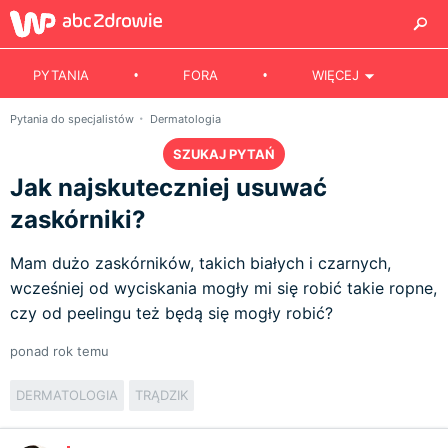
PYTANIA
FORA
WIĘCEJ
Pytania do specjalistów
Dermatologia
SZUKAJ PYTAŃ
Jak najskuteczniej usuwać
zaskórniki?
Mam dużo zaskórników, takich białych i czarnych,
wcześniej od wyciskania mogły mi się robić takie ropne,
czy od peelingu też będą się mogły robić?
ponad rok temu
DERMATOLOGIA
TRĄDZIK