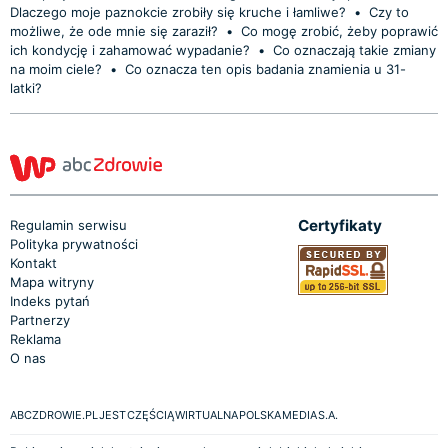
Dlaczego moje paznokcie zrobiły się kruche i łamliwe?
•
Czy to
możliwe, że ode mnie się zaraził?
•
Co mogę zrobić, żeby poprawić
ich kondycję i zahamować wypadanie?
•
Co oznaczają takie zmiany
na moim ciele?
•
Co oznacza ten opis badania znamienia u 31-
latki?
Certyfikaty
Regulamin serwisu
Polityka prywatności
Kontakt
Mapa witryny
Indeks pytań
Partnerzy
Reklama
O nas
ABCZDROWIE.PL JEST CZĘŚCIĄ WIRTUALNA POLSKA MEDIA S.A.