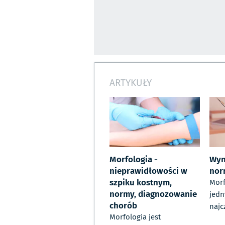
ARTYKUŁY
Morfologia -
Wyn
nieprawidłowości w
nor
szpiku kostnym,
Morf
normy, diagnozowanie
jedn
chorób
najc
Morfologia jest