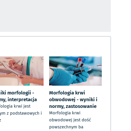
iki morfologii -
Morfologia krwi
my, interpretacja
obwodowej - wyniki i
normy, zastosowanie
ologia krwi jest
Morfologia krwi
ym z podstawowych i
obwodowej jest dość
z
powszechnym ba