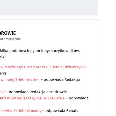
DROWIE
automatycznie
a kilka podobnych pytań innych użytkowników.
iki:
ów morfologii z rozmazem u 5-letniej dziewczynki
–
arys
w mojej 8-letniej córki
– odpowiada
Redakcja
nki
– odpowiada
Redakcja abcZdrowie
DAŃ KRWI MOJEGO 6,5-LETNIEGO SYNA
– odpowiada
 krwi u 24-letniej osoby
– odpowiada
Renata