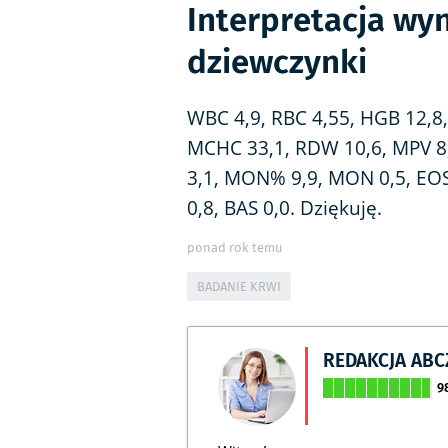
Interpretacja wyn
dziewczynki
WBC 4,9, RBC 4,55, HGB 12,8,
MCHC 33,1, RDW 10,6, MPV 8,
3,1, MON% 9,9, MON 0,5, EOS
0,8, BAS 0,0. Dziękuję.
ponad rok temu
BADANIE KRWI
REDAKCJA AB
9