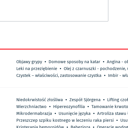
Objawy grypy
•
Domowe sposoby na katar
•
Angina - o
Leki na przeziębienie
•
Olej z czarnuszki - pochodzenie,
Czystek – właściwości, zastosowanie czystka
•
Imbir - wł
Niedokrwistość złośliwa
•
Zespół Sjörgena
•
Lifting czo
Wierzchniactwo
•
Hipereozynofilia
•
Tamowanie krwot
Mikrodermabrazja
•
Usunięcie języka
•
Artroliza stawu
Przeszczep szpiku kostnego w leczeniu raka piersi
•
Usu
Krioterapia hemoroidów
•
Babezjoza
•
Operacje wodog