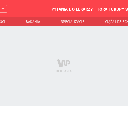
PYTANIA DO LEKARZY
FORA I GRUPY 
J
ŚCI
BADANIA
SPECJALIZACJE
CIĄŻA I DZIEC