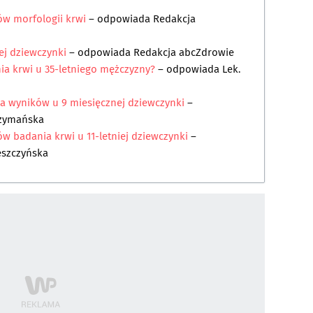
ów morfologii krwi
– odpowiada
Redakcja
ej dziewczynki
– odpowiada
Redakcja abcZdrowie
ia krwi u 35-letniego mężczyzny?
– odpowiada
Lek.
cja wyników u 9 miesięcznej dziewczynki
–
Szymańska
ów badania krwi u 11-letniej dziewczynki
–
eszczyńska