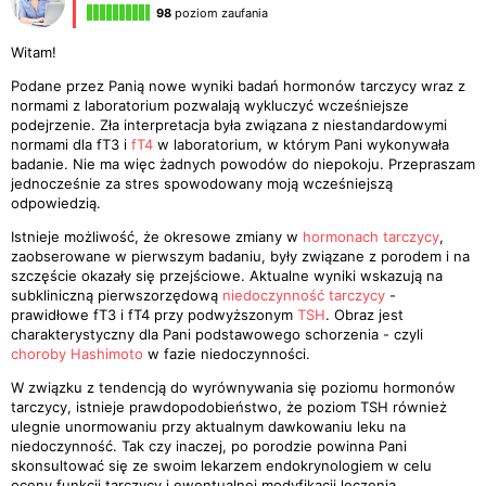
98
poziom zaufania
Witam!
Podane przez Panią nowe wyniki badań hormonów tarczycy wraz z
normami z laboratorium pozwalają wykluczyć wcześniejsze
podejrzenie. Zła interpretacja była związana z niestandardowymi
normami dla fT3 i
fT4
w laboratorium, w którym Pani wykonywała
badanie. Nie ma więc żadnych powodów do niepokoju. Przepraszam
jednocześnie za stres spowodowany moją wcześniejszą
odpowiedzią.
Istnieje możliwość, że okresowe zmiany w
hormonach
tarczycy
,
zaobserowane w pierwszym badaniu, były związane z porodem i na
szczęście okazały się przejściowe. Aktualne wyniki wskazują na
subkliniczną pierwszorzędową
niedoczynność tarczycy
-
prawidłowe fT3 i fT4 przy podwyższonym
TSH
. Obraz jest
charakterystyczny dla Pani podstawowego schorzenia - czyli
choroby Hashimoto
w fazie niedoczynności.
W związku z tendencją do wyrównywania się poziomu hormonów
tarczycy, istnieje prawdopodobieństwo, że poziom TSH również
ulegnie unormowaniu przy aktualnym dawkowaniu leku na
niedoczynność. Tak czy inaczej, po porodzie powinna Pani
skonsultować się ze swoim lekarzem endokrynologiem w celu
oceny funkcji tarczycy i ewentualnej modyfikacji leczenia.