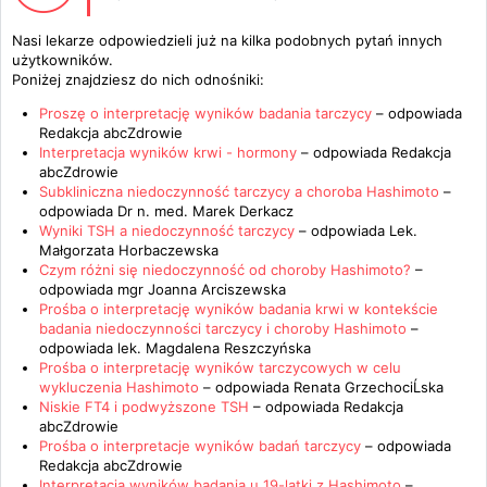
Nasi lekarze odpowiedzieli już na kilka podobnych pytań innych
użytkowników.
Poniżej znajdziesz do nich odnośniki:
Proszę o interpretację wyników badania tarczycy
– odpowiada
Redakcja abcZdrowie
Interpretacja wyników krwi - hormony
– odpowiada
Redakcja
abcZdrowie
Subkliniczna niedoczynność tarczycy a choroba Hashimoto
–
odpowiada
Dr n. med. Marek Derkacz
Wyniki TSH a niedoczynność tarczycy
– odpowiada
Lek.
Małgorzata Horbaczewska
Czym różni się niedoczynność od choroby Hashimoto?
–
odpowiada
mgr Joanna Arciszewska
Prośba o interpretację wyników badania krwi w kontekście
badania niedoczynności tarczycy i choroby Hashimoto
–
odpowiada
lek. Magdalena Reszczyńska
Prośba o interpretację wyników tarczycowych w celu
wykluczenia Hashimoto
– odpowiada
Renata GrzechociĹska
Niskie FT4 i podwyższone TSH
– odpowiada
Redakcja
abcZdrowie
Prośba o interpretacje wyników badań tarczycy
– odpowiada
Redakcja abcZdrowie
Interpretacja wyników badania u 19-latki z Hashimoto
–