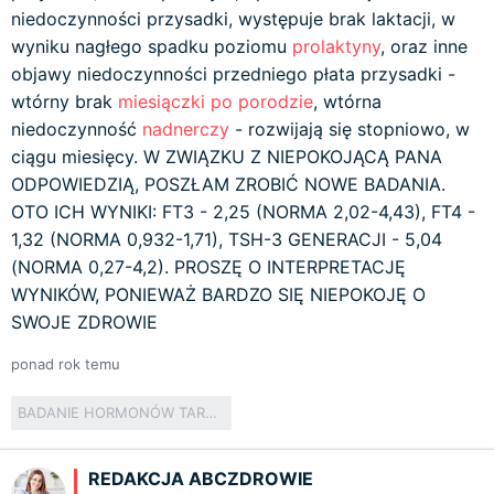
niedoczynności przysadki, występuje brak laktacji, w
wyniku nagłego spadku poziomu
prolaktyny
, oraz inne
objawy niedoczynności przedniego płata przysadki -
wtórny brak
miesiączki po porodzie
, wtórna
niedoczynność
nadnerczy
- rozwijają się stopniowo, w
ciągu miesięcy. W ZWIĄZKU Z NIEPOKOJĄCĄ PANA
ODPOWIEDZIĄ, POSZŁAM ZROBIĆ NOWE BADANIA.
OTO ICH WYNIKI: FT3 - 2,25 (NORMA 2,02-4,43), FT4 -
1,32 (NORMA 0,932-1,71), TSH-3 GENERACJI - 5,04
(NORMA 0,27-4,2). PROSZĘ O INTERPRETACJĘ
WYNIKÓW, PONIEWAŻ BARDZO SIĘ NIEPOKOJĘ O
SWOJE ZDROWIE
ponad rok temu
BADANIE HORMONÓW TARCZYCY
REDAKCJA ABCZDROWIE