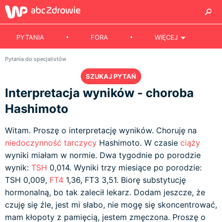
PYTANIA
FORA
WIĘCEJ
Pytania do specjalistów
SZUKAJ PYTAŃ
Interpretacja wyników - choroba
Hashimoto
Witam. Proszę o interpretację wyników. Choruję na
niedoczynność tarczycy
Hashimoto. W czasie
ciąży
wyniki miałam w normie. Dwa tygodnie po porodzie
wynik:
TSH
0,014. Wyniki trzy miesiące po porodzie:
TSH 0,009,
FT4
1,36, FT3 3,51. Biorę substytucję
hormonalną, bo tak zalecił lekarz. Dodam jeszcze, że
czuję się źle, jest mi słabo, nie mogę się skoncentrować,
mam kłopoty z pamięcią, jestem zmęczona. Proszę o