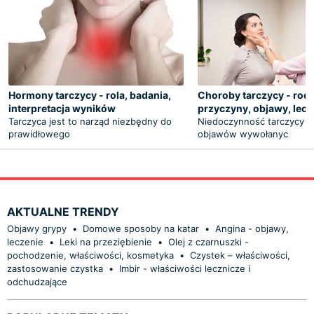
Hormony tarczycy - rola, badania,
Choroby tarczycy - rodz
interpretacja wyników
przyczyny, objawy, lecz
Tarczyca jest to narząd niezbędny do
Niedoczynność tarczycy t
prawidłowego
objawów wywołanyc
AKTUALNE TRENDY
Objawy grypy
•
Domowe sposoby na katar
•
Angina - objawy,
leczenie
•
Leki na przeziębienie
•
Olej z czarnuszki -
pochodzenie, właściwości, kosmetyka
•
Czystek – właściwości,
zastosowanie czystka
•
Imbir - właściwości lecznicze i
odchudzające