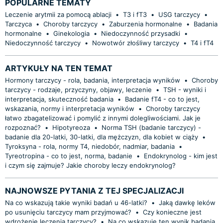
POPULARNE TEMATY
Leczenie arytmii za pomocą ablacji
•
T3 i fT3
•
USG tarczycy
•
Tarczyca
•
Choroby tarczycy
•
Zaburzenia hormonalne
•
Badania
hormonalne
•
Ginekologia
•
Niedoczynność przysadki
•
Niedoczynność tarczycy
•
Nowotwór złośliwy tarczycy
•
T4 i fT4
ARTYKUŁY NA TEN TEMAT
Hormony tarczycy - rola, badania, interpretacja wyników
•
Choroby
tarczycy - rodzaje, przyczyny, objawy, leczenie
•
TSH - wyniki i
interpretacja, skuteczność badania
•
Badanie fT4 - co to jest,
wskazania, normy i interpretacja wyników
•
Choroby tarczycy
łatwo zbagatelizować i pomylić z innymi dolegliwościami. Jak je
rozpoznać?
•
Hipotyreoza
•
Norma TSH (badanie tarczycy) -
badanie dla 20-latki, 30-latki, dla mężczyzn, dla kobiet w ciąży
•
Tyroksyna - rola, normy T4, niedobór, nadmiar, badania
•
Tyreotropina - co to jest, norma, badanie
•
Endokrynolog - kim jest
i czym się zajmuje? Jakie choroby leczy endokrynolog?
NAJNOWSZE PYTANIA Z TEJ SPECJALIZACJI
Na co wskazują takie wyniki badań u 46-latki?
•
Jaką dawkę leków
po usunięciu tarczycy mam przyjmować?
•
Czy konieczne jest
wdrożenie leczenia tarczycy?
•
Na co wskazuje ten wynik badania