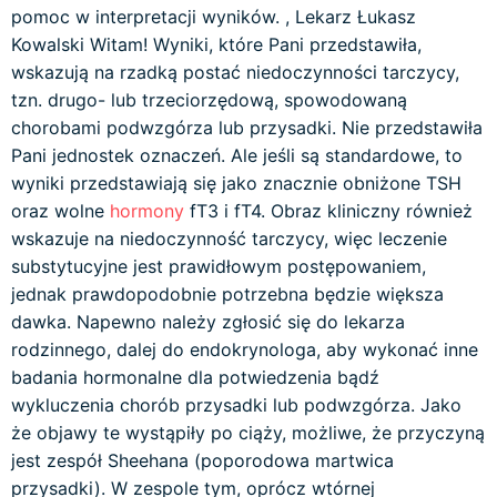
pomoc w interpretacji wyników. , Lekarz Łukasz
Kowalski Witam! Wyniki, które Pani przedstawiła,
wskazują na rzadką postać niedoczynności tarczycy,
tzn. drugo- lub trzeciorzędową, spowodowaną
chorobami podwzgórza lub przysadki. Nie przedstawiła
Pani jednostek oznaczeń. Ale jeśli są standardowe, to
wyniki przedstawiają się jako znacznie obniżone TSH
oraz wolne
hormony
fT3 i fT4. Obraz kliniczny również
wskazuje na niedoczynność tarczycy, więc leczenie
substytucyjne jest prawidłowym postępowaniem,
jednak prawdopodobnie potrzebna będzie większa
dawka. Napewno należy zgłosić się do lekarza
rodzinnego, dalej do endokrynologa, aby wykonać inne
badania hormonalne dla potwiedzenia bądź
wykluczenia chorób przysadki lub podwzgórza. Jako
że objawy te wystąpiły po ciąży, możliwe, że przyczyną
jest zespół Sheehana (poporodowa martwica
przysadki). W zespole tym, oprócz wtórnej