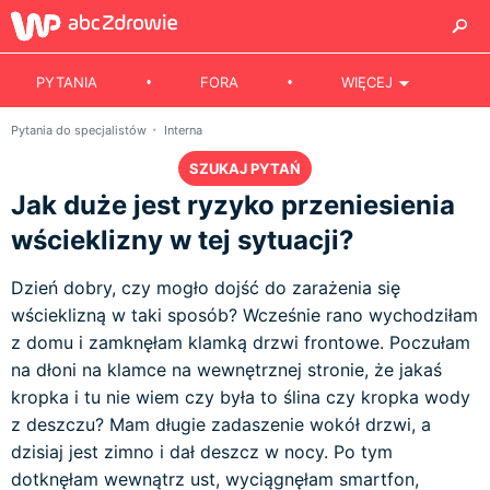
PYTANIA
FORA
WIĘCEJ
Pytania do specjalistów
Interna
SZUKAJ PYTAŃ
Jak duże jest ryzyko przeniesienia
wścieklizny w tej sytuacji?
Dzień dobry, czy mogło dojść do zarażenia się
wścieklizną w taki sposób? Wcześnie rano wychodziłam
z domu i zamknęłam klamką drzwi frontowe. Poczułam
na dłoni na klamce na wewnętrznej stronie, że jakaś
kropka i tu nie wiem czy była to ślina czy kropka wody
z deszczu? Mam długie zadaszenie wokół drzwi, a
dzisiaj jest zimno i dał deszcz w nocy. Po tym
dotknęłam wewnątrz ust, wyciągnęłam smartfon,