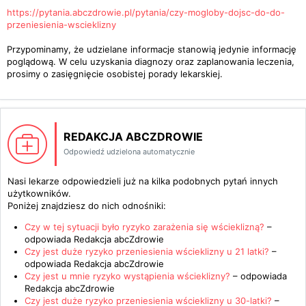
https://pytania.abczdrowie.pl/pytania/czy-mogloby-dojsc-do-do-
przeniesienia-wscieklizny
Przypominamy, że udzielane informacje stanowią jedynie informację
poglądową. W celu uzyskania diagnozy oraz zaplanowania leczenia,
prosimy o zasięgnięcie osobistej porady lekarskiej.
REDAKCJA ABCZDROWIE
Odpowiedź udzielona automatycznie
Nasi lekarze odpowiedzieli już na kilka podobnych pytań innych
użytkowników.
Poniżej znajdziesz do nich odnośniki:
Czy w tej sytuacji było ryzyko zarażenia się wścieklizną?
–
odpowiada
Redakcja abcZdrowie
Czy jest duże ryzyko przeniesienia wścieklizny u 21 latki?
–
odpowiada
Redakcja abcZdrowie
Czy jest u mnie ryzyko wystąpienia wścieklizny?
– odpowiada
Redakcja abcZdrowie
Czy jest duże ryzyko przeniesienia wścieklizny u 30-latki?
–