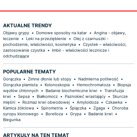
AKTUALNE TRENDY
Objawy grypy
•
Domowe sposoby na katar
•
Angina - objawy,
leczenie
•
Leki na przeziębienie
•
Olej z czarnuszki -
pochodzenie, właściwości, kosmetyka
•
Czystek – właściwości,
zastosowanie czystka
•
Imbir - właściwości lecznicze i
odchudzające
POPULARNE TEMATY
Gorączka
•
Zimne dłonie lub stopy
•
Nadmierna potliwość
•
Gorączka plamista
•
Kolonoskopia
•
Hemochromatoza
•
Biopsja
węzłów chłonnych
•
Badanie biochemiczne krwi
•
Transfuzja
krwi
•
Sepsa
•
Białkomocz
•
Paznokieć wrastający
•
Skurcze
mięśni
•
Rozmaz krwi obwodowej
•
Amyloidoza
•
Czkawka
•
Kamica żółciowa
•
Spirometria
•
Śpiączka
•
Zgaga
•
Choroba
syropu klonowego
•
Borelioza
•
Grypa
•
Badanie krwi
•
Biegunka
ARTYKUŁY NA TEN TEMAT