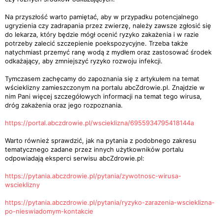
Na przyszłość warto pamiętać, aby w przypadku potencjalnego
ugryzienia czy zadrapania przez zwierzę, należy zawsze zgłosić się
do lekarza, który będzie mógł ocenić ryzyko zakażenia i w razie
potrzeby zalecić szczepienie poekspozycyjne. Trzeba także
natychmiast przemyć ranę wodą z mydłem oraz zastosować środek
odkażający, aby zmniejszyć ryzyko rozwoju infekcji.
Tymczasem zachęcamy do zapoznania się z artykułem na temat
wścieklizny zamieszczonym na portalu abcZdrowie.pl. Znajdzie w
nim Pani więcej szczegółowych informacji na temat tego wirusa,
dróg zakażenia oraz jego rozpoznania.
https://portal.abczdrowie.pl/wscieklizna/6955934795418144a
Warto również sprawdzić, jak na pytania z podobnego zakresu
tematycznego zadane przez innych użytkowników portalu
odpowiadają eksperci serwisu abcZdrowie.pl:
https://pytania.abczdrowie.pl/pytania/zywotnosc-wirusa-
wscieklizny
https://pytania.abczdrowie.pl/pytania/ryzyko-zarazenia-wscieklizna-
po-nieswiadomym-kontakcie