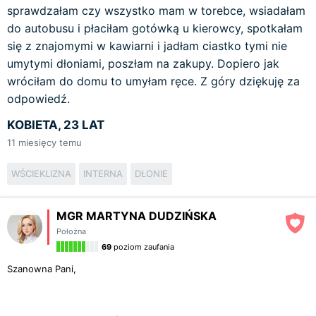
sprawdzałam czy wszystko mam w torebce, wsiadałam
do autobusu i płaciłam gotówką u kierowcy, spotkałam
się z znajomymi w kawiarni i jadłam ciastko tymi nie
umytymi dłoniami, poszłam na zakupy. Dopiero jak
wróciłam do domu to umyłam ręce. Z góry dziękuję za
odpowiedź.
KOBIETA, 23 LAT
11
miesięcy temu
WŚCIEKLIZNA
INTERNA
DŁONIE
MGR MARTYNA DUDZIŃSKA
Położna
69
poziom zaufania
Szanowna Pani,