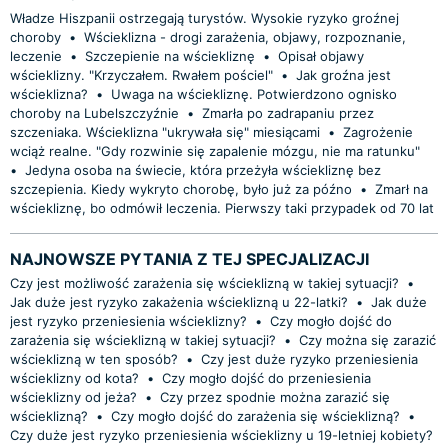
Władze Hiszpanii ostrzegają turystów. Wysokie ryzyko groźnej
choroby
•
Wścieklizna - drogi zarażenia, objawy, rozpoznanie,
leczenie
•
Szczepienie na wściekliznę
•
Opisał objawy
wścieklizny. "Krzyczałem. Rwałem pościel"
•
Jak groźna jest
wścieklizna?
•
Uwaga na wściekliznę. Potwierdzono ognisko
choroby na Lubelszczyźnie
•
Zmarła po zadrapaniu przez
szczeniaka. Wścieklizna "ukrywała się" miesiącami
•
Zagrożenie
wciąż realne. "Gdy rozwinie się zapalenie mózgu, nie ma ratunku"
•
Jedyna osoba na świecie, która przeżyła wściekliznę bez
szczepienia. Kiedy wykryto chorobę, było już za późno
•
Zmarł na
wściekliznę, bo odmówił leczenia. Pierwszy taki przypadek od 70 lat
NAJNOWSZE PYTANIA Z TEJ SPECJALIZACJI
Czy jest możliwość zarażenia się wścieklizną w takiej sytuacji?
•
Jak duże jest ryzyko zakażenia wścieklizną u 22-latki?
•
Jak duże
jest ryzyko przeniesienia wścieklizny?
•
Czy mogło dojść do
zarażenia się wścieklizną w takiej sytuacji?
•
Czy można się zarazić
wścieklizną w ten sposób?
•
Czy jest duże ryzyko przeniesienia
wścieklizny od kota?
•
Czy mogło dojść do przeniesienia
wścieklizny od jeża?
•
Czy przez spodnie można zarazić się
wścieklizną?
•
Czy mogło dojść do zarażenia się wścieklizną?
•
Czy duże jest ryzyko przeniesienia wścieklizny u 19-letniej kobiety?