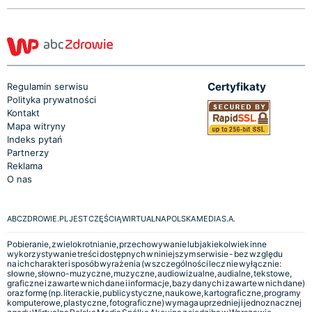
Certyfikaty
Regulamin serwisu
Polityka prywatności
Kontakt
Mapa witryny
Indeks pytań
Partnerzy
Reklama
O nas
ABCZDROWIE.PL JEST CZĘŚCIĄ WIRTUALNA POLSKA MEDIA S.A.
Pobieranie, zwielokrotnianie, przechowywanie lub jakiekolwiek inne
wykorzystywanie treści dostępnych w niniejszym serwisie - bez względu
na ich charakter i sposób wyrażenia (w szczególności lecz nie wyłącznie:
słowne, słowno-muzyczne, muzyczne, audiowizualne, audialne, tekstowe,
graficzne i zawarte w nich dane i informacje, bazy danych i zawarte w nich dane)
oraz formę (np. literackie, publicystyczne, naukowe, kartograficzne, programy
komputerowe, plastyczne, fotograficzne) wymaga uprzedniej i jednoznacznej