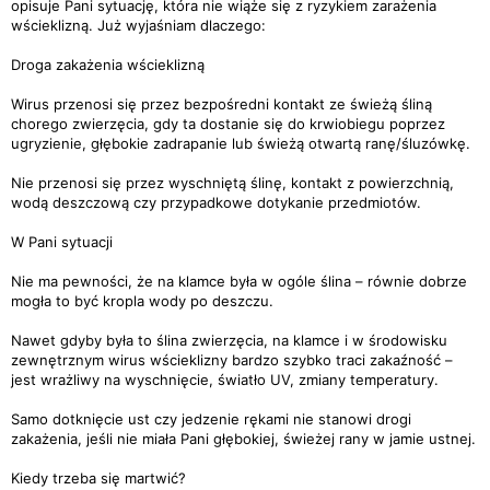
opisuje Pani sytuację, która nie wiąże się z ryzykiem zarażenia
wścieklizną. Już wyjaśniam dlaczego:
Droga zakażenia wścieklizną
Wirus przenosi się przez bezpośredni kontakt ze świeżą śliną
chorego zwierzęcia, gdy ta dostanie się do krwiobiegu poprzez
ugryzienie, głębokie zadrapanie lub świeżą otwartą ranę/śluzówkę.
Nie przenosi się przez wyschniętą ślinę, kontakt z powierzchnią,
wodą deszczową czy przypadkowe dotykanie przedmiotów.
W Pani sytuacji
Nie ma pewności, że na klamce była w ogóle ślina – równie dobrze
mogła to być kropla wody po deszczu.
Nawet gdyby była to ślina zwierzęcia, na klamce i w środowisku
zewnętrznym wirus wścieklizny bardzo szybko traci zakaźność –
jest wrażliwy na wyschnięcie, światło UV, zmiany temperatury.
Samo dotknięcie ust czy jedzenie rękami nie stanowi drogi
zakażenia, jeśli nie miała Pani głębokiej, świeżej rany w jamie ustnej.
Kiedy trzeba się martwić?