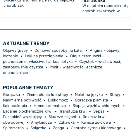
ma ratunku"
chorób zak
W ostatnim raporcie doty
chorób zakaźnych w
AKTUALNE TRENDY
Objawy grypy
•
Domowe sposoby na katar
•
Angina - objawy,
leczenie
•
Leki na przeziębienie
•
Olej z czarnuszki -
pochodzenie, właściwości, kosmetyka
•
Czystek – właściwości,
zastosowanie czystka
•
Imbir - właściwości lecznicze i
odchudzające
POPULARNE TEMATY
Gorączka
•
Zimne dłonie lub stopy
•
Nalot na języku
•
Stopy
•
Nadmierna potliwość
•
Białkomocz
•
Gorączka plamista
•
Kolonoskopia
•
Hemochromatoza
•
Biopsja węzłów chłonnych
•
Badanie biochemiczne krwi
•
Transfuzja krwi
•
Sepsa
•
Paznokieć wrastający
•
Skurcze mięśni
•
Rozmaz krwi
obwodowej
•
Amyloidoza
•
Czkawka
•
Kamica żółciowa
•
Spirometria
•
Śpiączka
•
Zgaga
•
Choroba syropu klonowego
•