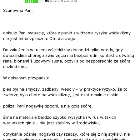
69
poziom zaufania
Szanowna Pani,
opisuje Pani sytuację, która z punktu widzenia ryzyka wścieklizny
nie jest niebezpieczna. Oto dlaczego:
Do zakażenia wirusem wścieklizny dochodzi tylko wtedy, gdy
świeża ślina chorego zwierzęcia ma bezpośredni kontakt z otwartą
raną, błonami śluzowymi (usta, oczy) albo bezpośrednio ze skórą
uszkodzoną.
W opisanym przypadku:
pies był na smyczy, zadbany, wesoły – w praktyce ryzyko, że to
zwierzę było chore na wściekliznę, jest ekstremalnie niskie,
polizał Pani nogawkę spodni, a nie gołą skórę,
ślina na materiale bardzo szybko wysycha i wirus w takich
warunkach ginie – nie jest stabilny w środowisku,
dotykanie później nogawki czy rzeczy, które się z nią stykały, nie
stanowi realnego zagrożenia – tym bardziej po kilku godzinach.