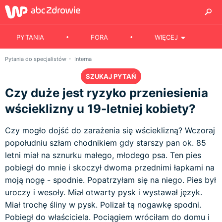
PYTANIA
FORA
WIĘCEJ
Pytania do specjalistów
Interna
SZUKAJ PYTAŃ
Czy duże jest ryzyko przeniesienia
wścieklizny u 19-letniej kobiety?
Czy mogło dojść do zarażenia się wścieklizną? Wczoraj
popołudniu szłam chodnikiem gdy starszy pan ok. 85
letni miał na sznurku małego, młodego psa. Ten pies
pobiegł do mnie i skoczył dwoma przednimi łapkami na
moją nogę - spodnie. Popatrzyłam się na niego. Pies był
uroczy i wesoły. Miał otwarty pysk i wystawał język.
Miał trochę śliny w pysk. Polizał tą nogawkę spodni.
Pobiegł do właściciela. Pociągiem wróciłam do domu i