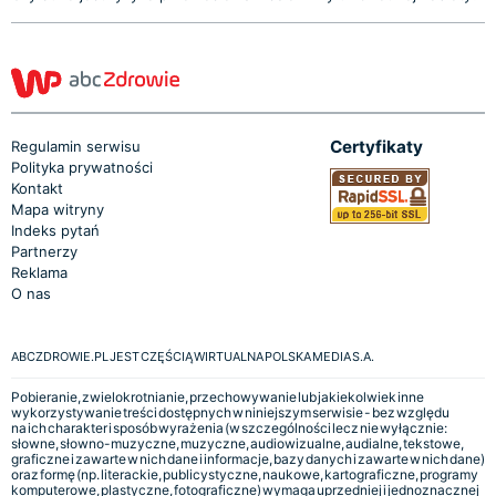
Certyfikaty
Regulamin serwisu
Polityka prywatności
Kontakt
Mapa witryny
Indeks pytań
Partnerzy
Reklama
O nas
ABCZDROWIE.PL JEST CZĘŚCIĄ WIRTUALNA POLSKA MEDIA S.A.
Pobieranie, zwielokrotnianie, przechowywanie lub jakiekolwiek inne
wykorzystywanie treści dostępnych w niniejszym serwisie - bez względu
na ich charakter i sposób wyrażenia (w szczególności lecz nie wyłącznie:
słowne, słowno-muzyczne, muzyczne, audiowizualne, audialne, tekstowe,
graficzne i zawarte w nich dane i informacje, bazy danych i zawarte w nich dane)
oraz formę (np. literackie, publicystyczne, naukowe, kartograficzne, programy
komputerowe, plastyczne, fotograficzne) wymaga uprzedniej i jednoznacznej