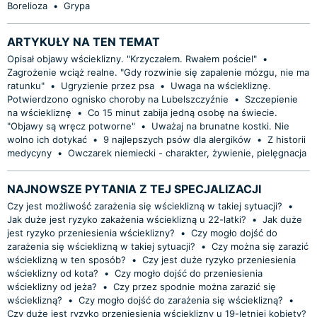
Borelioza
•
Grypa
ARTYKUŁY NA TEN TEMAT
Opisał objawy wścieklizny. "Krzyczałem. Rwałem pościel"
•
Zagrożenie wciąż realne. "Gdy rozwinie się zapalenie mózgu, nie ma
ratunku"
•
Ugryzienie przez psa
•
Uwaga na wściekliznę.
Potwierdzono ognisko choroby na Lubelszczyźnie
•
Szczepienie
na wściekliznę
•
Co 15 minut zabija jedną osobę na świecie.
"Objawy są wręcz potworne"
•
Uważaj na brunatne kostki. Nie
wolno ich dotykać
•
9 najlepszych psów dla alergików
•
Z historii
medycyny
•
Owczarek niemiecki - charakter, żywienie, pielęgnacja
NAJNOWSZE PYTANIA Z TEJ SPECJALIZACJI
Czy jest możliwość zarażenia się wścieklizną w takiej sytuacji?
•
Jak duże jest ryzyko zakażenia wścieklizną u 22-latki?
•
Jak duże
jest ryzyko przeniesienia wścieklizny?
•
Czy mogło dojść do
zarażenia się wścieklizną w takiej sytuacji?
•
Czy można się zarazić
wścieklizną w ten sposób?
•
Czy jest duże ryzyko przeniesienia
wścieklizny od kota?
•
Czy mogło dojść do przeniesienia
wścieklizny od jeża?
•
Czy przez spodnie można zarazić się
wścieklizną?
•
Czy mogło dojść do zarażenia się wścieklizną?
•
Czy duże jest ryzyko przeniesienia wścieklizny u 19-letniej kobiety?