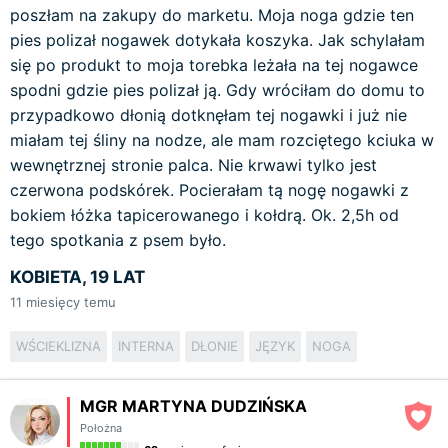
poszłam na zakupy do marketu. Moja noga gdzie ten
pies polizał nogawek dotykała koszyka. Jak schylałam
się po produkt to moja torebka leżała na tej nogawce
spodni gdzie pies polizał ją. Gdy wróciłam do domu to
przypadkowo dłonią dotknęłam tej nogawki i już nie
miałam tej śliny na nodze, ale mam rozciętego kciuka w
wewnętrznej stronie palca. Nie krwawi tylko jest
czerwona podskórek. Pocierałam tą nogę nogawki z
bokiem łóżka tapicerowanego i kołdrą. Ok. 2,5h od
tego spotkania z psem było.
KOBIETA, 19 LAT
11
miesięcy temu
WŚCIEKLIZNA
INTERNA
DŁONIE
JĘZYK
NOGA
MGR MARTYNA DUDZIŃSKA
Położna