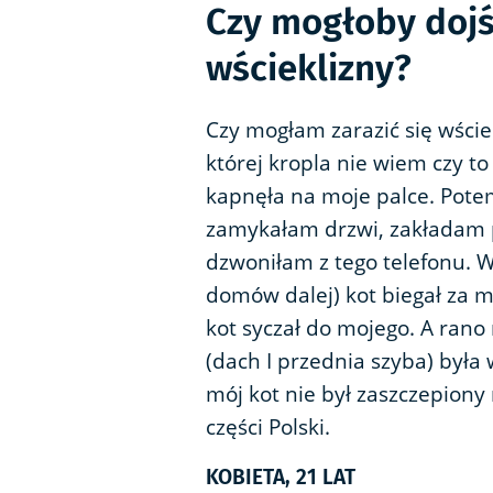
Czy mogłoby dojś
wścieklizny?
Czy mogłam zarazić się wście
której kropla nie wiem czy to
kapnęła na moje palce. Pote
zamykałam drzwi, zakładam p
dzwoniłam z tego telefonu. Wc
domów dalej) kot biegał za 
kot syczał do mojego. A ran
(dach I przednia szyba) była 
mój kot nie był zaszczepiony
części Polski.
KOBIETA, 21 LAT