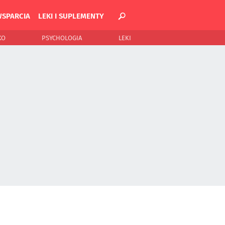
WSPARCIA
LEKI I SUPLEMENTY
KO
PSYCHOLOGIA
LEKI