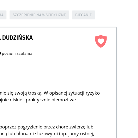
NA
SZCZEPIENIE NA WŚCIEKLIZNĘ
BIEGANIE
 DUDZIŃSKA
9
poziom zaufania
ie się swoją troską. W opisanej sytuacji ryzyko
ajnie niskie i praktycznie niemożliwe.
 poprzez pogryzienie przez chore zwierzę lub
raną lub błonami śluzowymi (np. jamy ustnej,