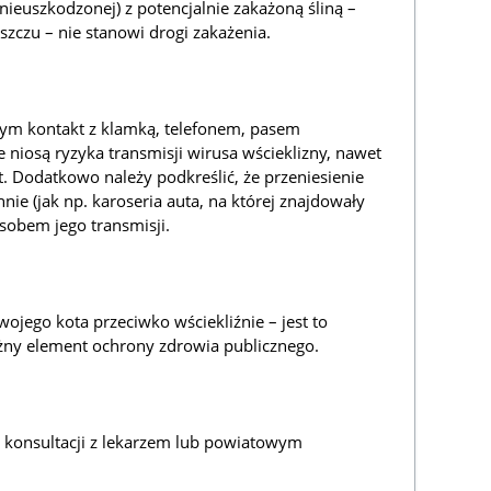
 nieuszkodzonej) z potencjalnie zakażoną śliną –
szczu – nie stanowi drogi zakażenia.
 tym kontakt z klamką, telefonem, pasem
 niosą ryzyka transmisji wirusa wścieklizny, nawet
ot. Dodatkowo należy podkreślić, że przeniesienie
ie (jak np. karoseria auta, na której znajdowały
osobem jego transmisji.
ojego kota przeciwko wściekliźnie – jest to
żny element ochrony zdrowia publicznego.
 konsultacji z lekarzem lub powiatowym