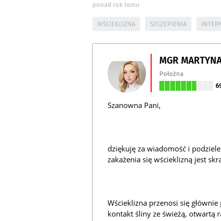
ponad rok temu
WŚCIEKLIZNA
SZCZEPIENIA
INTER
MGR MARTYNA
Położna
6
Szanowna Pani,
dziękuję za wiadomość i podzielen
zakażenia się wścieklizną jest skr
Wścieklizna przenosi się głównie
kontakt śliny ze świeżą, otwartą 