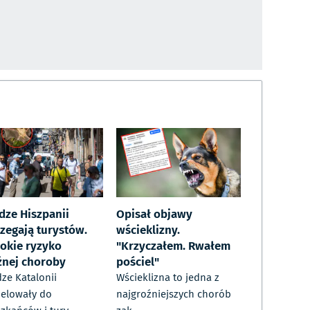
dze Hiszpanii
Opisał objawy
rzegają turystów.
wścieklizny.
okie ryzyko
"Krzyczałem. Rwałem
źnej choroby
pościel"
ze Katalonii
Wścieklizna to jedna z
elowały do
najgroźniejszych chorób