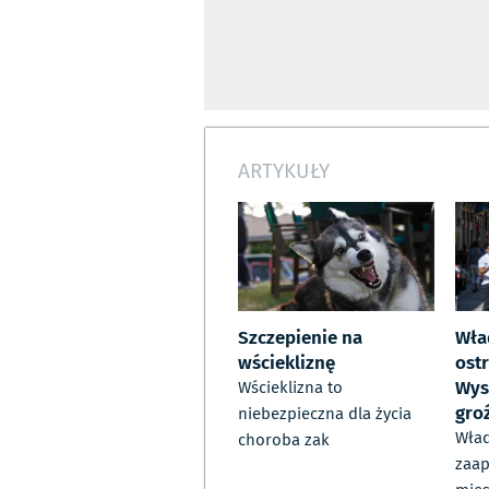
ARTYKUŁY
Szczepienie na
Wła
wściekliznę
ost
Wys
Wścieklizna to
gro
niebezpieczna dla życia
Wład
choroba zak
zaap