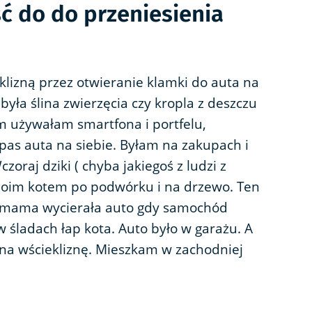
ć do do przeniesienia
klizną przez otwieranie klamki do auta na
 była ślina zwierzęcia czy kropla z deszczu
m używałam smartfona i portfelu,
as auta na siebie. Byłam na zakupach i
zoraj dziki ( chyba jakiegoś z ludzi z
moim kotem po podwórku i na drzewo. Ten
o mama wycierała auto gdy samochód
w śladach łap kota. Auto było w garażu. A
 na wściekliznę. Mieszkam w zachodniej