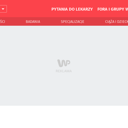
PYTANIA DO LEKARZY
FORA I GRUPY 
J
ŚCI
BADANIA
SPECJALIZACJE
CIĄŻA I DZIEC