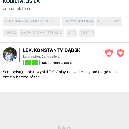
KOBIETA, 35 LAT
ponad rok temu
TOMOGRAFIA KOMPUTEROWA
LARYNGOLOGIA
BÓL GŁOWY
KATAR
ANTYBIOTYKOTERAPIA
NOS
ZATOKI
LEK. KONSTANTY DĄBSKI
Laryngolog
,
Sandomierz
100
poziom zaufania
Sam opisuję sobie wyniki TK. Opisy nasze i opisy radiologów sa
często bardzo rózne.