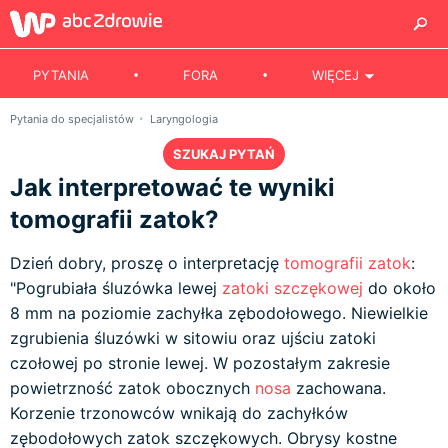
PYTANIA
FORA
WIĘCEJ
Pytania do specjalistów
Laryngologia
SZUKAJ PYTAŃ
Jak interpretować te wyniki
tomografii zatok?
Dzień dobry, proszę o interpretację
tomografii
zatok
:
"Pogrubiała śluzówka lewej
zatoki szczękowej
do około
8 mm na poziomie zachyłka zębodołowego. Niewielkie
zgrubienia śluzówki w sitowiu oraz ujściu zatoki
czołowej po stronie lewej. W pozostałym zakresie
powietrzność zatok obocznych
nosa
zachowana.
Korzenie trzonowców wnikają do zachyłków
zębodołowych zatok szczękowych. Obrysy kostne