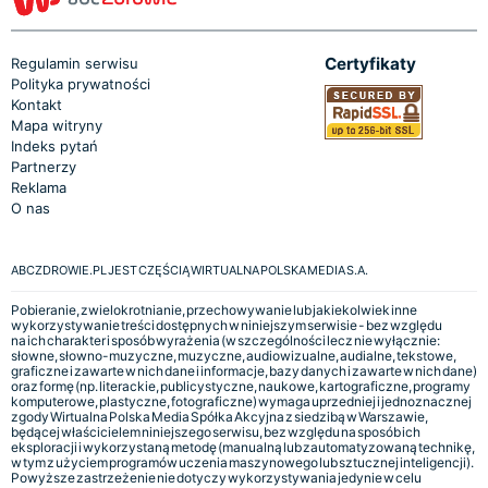
Certyfikaty
Regulamin serwisu
Polityka prywatności
Kontakt
Mapa witryny
Indeks pytań
Partnerzy
Reklama
O nas
ABCZDROWIE.PL JEST CZĘŚCIĄ WIRTUALNA POLSKA MEDIA S.A.
Pobieranie, zwielokrotnianie, przechowywanie lub jakiekolwiek inne
wykorzystywanie treści dostępnych w niniejszym serwisie - bez względu
na ich charakter i sposób wyrażenia (w szczególności lecz nie wyłącznie:
słowne, słowno-muzyczne, muzyczne, audiowizualne, audialne, tekstowe,
graficzne i zawarte w nich dane i informacje, bazy danych i zawarte w nich dane)
oraz formę (np. literackie, publicystyczne, naukowe, kartograficzne, programy
komputerowe, plastyczne, fotograficzne) wymaga uprzedniej i jednoznacznej
zgody Wirtualna Polska Media Spółka Akcyjna z siedzibą w Warszawie,
będącej właścicielem niniejszego serwisu, bez względu na sposób ich
eksploracji i wykorzystaną metodę (manualną lub zautomatyzowaną technikę,
w tym z użyciem programów uczenia maszynowego lub sztucznej inteligencji).
Powyższe zastrzeżenie nie dotyczy wykorzystywania jedynie w celu