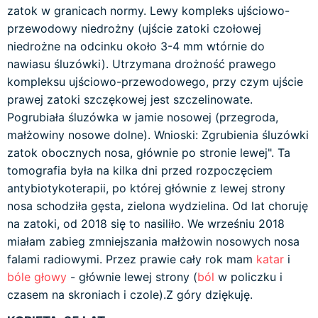
zatok w granicach normy. Lewy kompleks ujściowo-
przewodowy niedrożny (ujście zatoki czołowej
niedrożne na odcinku około 3-4 mm wtórnie do
nawiasu śluzówki). Utrzymana drożność prawego
kompleksu ujściowo-przewodowego, przy czym ujście
prawej zatoki szczękowej jest szczelinowate.
Pogrubiała śluzówka w jamie nosowej (przegroda,
małżowiny nosowe dolne). Wnioski: Zgrubienia śluzówki
zatok obocznych nosa, głównie po stronie lewej". Ta
tomografia była na kilka dni przed rozpoczęciem
antybiotykoterapii, po której głównie z lewej strony
nosa schodziła gęsta, zielona wydzielina. Od lat choruję
na zatoki, od 2018 się to nasiliło. We wrześniu 2018
miałam zabieg zmniejszania małżowin nosowych nosa
falami radiowymi. Przez prawie cały rok mam
katar
i
bóle głowy
- głównie lewej strony (
ból
w policzku i
czasem na skroniach i czole).Z góry dziękuję.