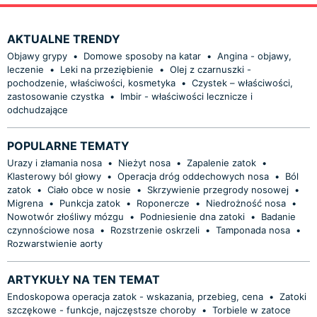
AKTUALNE TRENDY
Objawy grypy
•
Domowe sposoby na katar
•
Angina - objawy,
leczenie
•
Leki na przeziębienie
•
Olej z czarnuszki -
pochodzenie, właściwości, kosmetyka
•
Czystek – właściwości,
zastosowanie czystka
•
Imbir - właściwości lecznicze i
odchudzające
POPULARNE TEMATY
Urazy i złamania nosa
•
Nieżyt nosa
•
Zapalenie zatok
•
Klasterowy ból głowy
•
Operacja dróg oddechowych nosa
•
Ból
zatok
•
Ciało obce w nosie
•
Skrzywienie przegrody nosowej
•
Migrena
•
Punkcja zatok
•
Roponercze
•
Niedrożność nosa
•
Nowotwór złośliwy mózgu
•
Podniesienie dna zatoki
•
Badanie
czynnościowe nosa
•
Rozstrzenie oskrzeli
•
Tamponada nosa
•
Rozwarstwienie aorty
ARTYKUŁY NA TEN TEMAT
Endoskopowa operacja zatok - wskazania, przebieg, cena
•
Zatoki
szczękowe - funkcje, najczęstsze choroby
•
Torbiele w zatoce