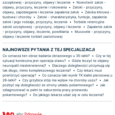
szczękowej - przyczyny, objawy i leczenie
•
Nowotwór zatok -
objawy, przyczyny, leczenie i rokowania
•
Zatoki - przyczyny,
objawy, zapobieganie i leczenie zapalenia zatok
•
Zatoka klinowa -
budowa i choroby
•
Zatoki - charakterystyka, funkcje, zapalenie
zatok i jego rodzaje, przyczyny, leczenie
•
Torbiele retencyjne
zatoki szczękowej - przyczyny, objawy i leczenie
•
Zapalenie zatok
- przyczyny, objawy, leczenie, powikłania
•
Mucocele - przyczyny,
objawy i leczenie torbieli zastoinowej
NAJNOWSZE PYTANIA Z TEJ SPECJALIZACJI
Co oznacza ten obraz badania obrazowego u 35-latki?
•
Czy w tej
sytuacji konieczna jest operacja stawu?
•
Gdzie leczyć te objawy
neuropatii niedokrwiennej?
•
Dlaczego dolegliwości utrzymują się
tak długo, mimo kompleksowego leczenia?
•
Czy lekarz musi
powtórzyć operację?
•
Co oznacza taki wynik TK klatki piersiowej u
26-latki?
•
Czy grzybica stóp ma wpływ na choroby uszu?
•
Jak
pozbyć się dolegliwości ze strony układu pokarmowego?
•
Jak
zdiagnozować w pełni te zaburzenia pracy przewodu
pokarmowego?
•
Do jakiego lekarza udać się w celu leczenia?