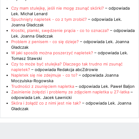
Czy mam stulejkę, jeśli nie mogę zsunąć skórki?
– odpowiada
Lek. Michał Lenard
Spuchnięty napletek - co z tym zrobić?
– odpowiada
Lek.
Joanna Gładczak
Krostki, plamki, swędzenie prącia - co to oznacza?
– odpowiada
Lek. Joanna Gładczak
Problem z penisem - co się dzieje?
– odpowiada
Lek. Joanna
Gładczak
W jaki sposób można poszerzyć napletek?
– odpowiada
Lek.
Tomasz Stawski
Czy to może być stulejka? Dlaczego tak trudno mi zsunąć
napletek?
– odpowiada
Redakcja abcZdrowie
Napletek się nie zdejmuje - co to?
– odpowiada
Joanna
Moczulska-Rogowska
Trudności z zsunięciem napletka
– odpowiada
Lek. Paweł Baljon
Zasinienie żołędzi i problemy ze zdjęciem napletka u 27-latka
–
odpowiada
Lek. Jacek Ławnicki
Skóra i żołądź co z nimi jest nie tak?
– odpowiada
Lek. Joanna
Gładczak