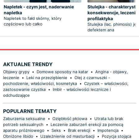
Napletek - czym jest, naderwanie
Stulejka - charakterysty
napletka
konsekwencje, leczenie
Napletek to fałd skórny, który
profilaktyka
częściowo lub całko
Stulejka (łac. phimosis) j
defektem ana
AKTUALNE TRENDY
Objawy grypy
•
Domowe sposoby na katar
•
Angina - objawy,
leczenie
•
Leki na przeziębienie
•
Olej z czarnuszki -
pochodzenie, właściwości, kosmetyka
•
Czystek – właściwości,
zastosowanie czystka
•
Imbir - właściwości lecznicze i
odchudzające
POPULARNE TEMATY
Zaburzenia seksualne
•
Oziębłość płciowa
•
Utrata lub brak
potrzeb seksualnych
•
Leczenie zaburzeń erekcji za pomocą
aparatu próżniowego
•
Seks
•
Brak erekcji
•
Impotencja
•
Obniżone libido
•
Uzależnienie od masturbacji
•
Pozycja stojąca