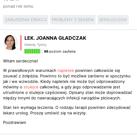
ponad rok temu
ZABURZENIA EREKCJI
PROBLEMY Z SEKSEM
SEKSUOLOGIA
LEK. JOANNA GŁADCZAK
Interna
,
Tychy
86
poziom zaufania
Witam serdecznie!
W prawidłowych warunkach
napletek
powinien całkowicie się
zsuwać z żołędzia. Powinno to być możliwe zarówno w spoczynku
jak i we wzwodzie. Kiedy napletek nie może być odprowadzony
mówimy o
stulejce
całkowitej, a gdy jego odprowadzenie jest
utrudnione o stulejce częściowej. Opisany stan może doprowadzać
między innymi do nawracających infekcji narządów płciowych.
Stan ten wymaga leczenia. O rodzaju terapii powinien zdecydować
lekarz urolog. Proszę umówić się na wizytę.
Pozdrawiam