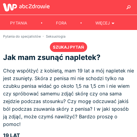
PYTANIA
FORA
WIĘCEJ
Pytania do specjalistów
Seksuologia
SZUKAJ PYTAŃ
Jak mam zsunąć napletek?
Chcę współżyć z kobietą, mam 19 lat a mój napletek nie
jest zsunięty. Skóra z penisa mi nie schodzi tylko na
czubku penisa widać go około 1,5 na 1,5 cm i nie wiem
czy spróbować samemu zdjąć skórę czy ona sama
zejdzie podczas stosunku? Czy mogę odczuwać jakiś
ból podczas zsuwania skóry z penisa? I w jaki sposób
ją zdjąć, może czymś nawilżyć? Bardzo proszę o
pomoc!
19 LAT