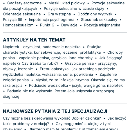
•
Gadżety erotyczne
•
Męski układ płciowy
•
Pozycje seksualne
dla początkujących
•
Pozycje seksualne w czasie ciąży
•
Orientacje seksualne
•
Gra wstępna
•
Opóźniony wytrysk
•
Pozycja 69
•
Impotencja psychogenna
•
Stosunek seksualny
•
Homoseksualizm
•
Punkt G
•
Dewiacje
•
Pozycja misjonarska
ARTYKUŁY NA TEN TEMAT
Napletek - czym jest, naderwanie napletka
•
Stulejka -
charakterystyka, konsekwencje, leczenie, profilaktyka
•
Choroby
penisa - zapalenie penisa, grzybica, inne choroby
•
Jak ściągnąć
napletek? Czy trzeba to robić?
•
Grzybica penisa - przyczyny,
objawy, leczenie
•
Frenuloplastyka - jak przebiega podcięcie
wędzidełka napletka, wskazania, cena, powikłania
•
Zapalenie
żołędzi penisa
•
Myślał, że to infekcja intymna. Okazało się, że ma
raka prącia
•
Podcięcie wędzidełka - język, warga góna, napletek
•
Badanie nic nie wykazało. Potem Jola usłyszała druzgocącą
diagnozę
NAJNOWSZE PYTANIA Z TEJ SPECJALIZACJI
Czy można bez skierowania wykonać Dopller członka?
•
Jak leczyć
takie problemy z erekcją?
•
Czy mogę mieć stulejkę z tymi
objawami?
•
Dlaczego mam te problemy z utrzymaniem erekcji