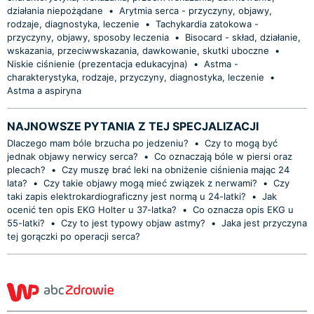
działania niepożądane
•
Arytmia serca - przyczyny, objawy,
rodzaje, diagnostyka, leczenie
•
Tachykardia zatokowa -
przyczyny, objawy, sposoby leczenia
•
Bisocard - skład, działanie,
wskazania, przeciwwskazania, dawkowanie, skutki uboczne
•
Niskie ciśnienie (prezentacja edukacyjna)
•
Astma -
charakterystyka, rodzaje, przyczyny, diagnostyka, leczenie
•
Astma a aspiryna
NAJNOWSZE PYTANIA Z TEJ SPECJALIZACJI
Dlaczego mam bóle brzucha po jedzeniu?
•
Czy to mogą być
jednak objawy nerwicy serca?
•
Co oznaczają bóle w piersi oraz
plecach?
•
Czy muszę brać leki na obniżenie ciśnienia mając 24
lata?
•
Czy takie objawy mogą mieć związek z nerwami?
•
Czy
taki zapis elektrokardiograficzny jest normą u 24-latki?
•
Jak
ocenić ten opis EKG Holter u 37-latka?
•
Co oznacza opis EKG u
55-latki?
•
Czy to jest typowy objaw astmy?
•
Jaka jest przyczyna
tej gorączki po operacji serca?