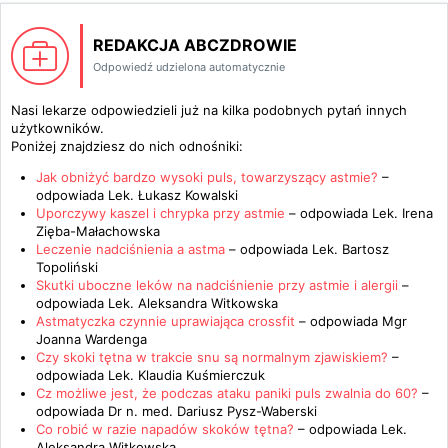
REDAKCJA ABCZDROWIE
Odpowiedź udzielona automatycznie
Nasi lekarze odpowiedzieli już na kilka podobnych pytań innych
użytkowników.
Poniżej znajdziesz do nich odnośniki:
Jak obniżyć bardzo wysoki puls, towarzyszący astmie?
–
odpowiada
Lek. Łukasz Kowalski
Uporczywy kaszel i chrypka przy astmie
– odpowiada
Lek. Irena
Zięba-Małachowska
Leczenie nadciśnienia a astma
– odpowiada
Lek. Bartosz
Topoliński
Skutki uboczne leków na nadciśnienie przy astmie i alergii
–
odpowiada
Lek. Aleksandra Witkowska
Astmatyczka czynnie uprawiająca crossfit
– odpowiada
Mgr
Joanna Wardenga
Czy skoki tętna w trakcie snu są normalnym zjawiskiem?
–
odpowiada
Lek. Klaudia Kuśmierczuk
Cz możliwe jest, że podczas ataku paniki puls zwalnia do 60?
–
odpowiada
Dr n. med. Dariusz Pysz-Waberski
Co robić w razie napadów skoków tętna?
– odpowiada
Lek.
Aleksandra Witkowska