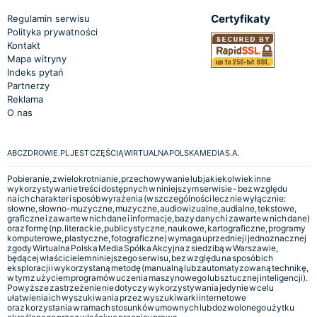
Certyfikaty
Regulamin serwisu
Polityka prywatności
Kontakt
Mapa witryny
Indeks pytań
Partnerzy
Reklama
O nas
ABCZDROWIE.PL JEST CZĘŚCIĄ WIRTUALNA POLSKA MEDIA S.A.
Pobieranie, zwielokrotnianie, przechowywanie lub jakiekolwiek inne
wykorzystywanie treści dostępnych w niniejszym serwisie - bez względu
na ich charakter i sposób wyrażenia (w szczególności lecz nie wyłącznie:
słowne, słowno-muzyczne, muzyczne, audiowizualne, audialne, tekstowe,
graficzne i zawarte w nich dane i informacje, bazy danych i zawarte w nich dane)
oraz formę (np. literackie, publicystyczne, naukowe, kartograficzne, programy
komputerowe, plastyczne, fotograficzne) wymaga uprzedniej i jednoznacznej
zgody Wirtualna Polska Media Spółka Akcyjna z siedzibą w Warszawie,
będącej właścicielem niniejszego serwisu, bez względu na sposób ich
eksploracji i wykorzystaną metodę (manualną lub zautomatyzowaną technikę,
w tym z użyciem programów uczenia maszynowego lub sztucznej inteligencji).
Powyższe zastrzeżenie nie dotyczy wykorzystywania jedynie w celu
ułatwienia ich wyszukiwania przez wyszukiwarki internetowe
oraz korzystania w ramach stosunków umownych lub dozwolonego użytku