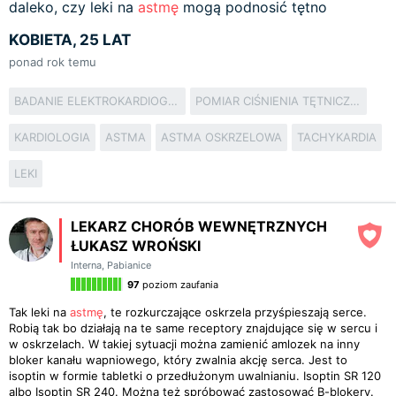
daleko, czy leki na
astmę
mogą podnosić tętno
KOBIETA, 25 LAT
ponad rok temu
BADANIE ELEKTROKARDIOGRAFICZNE
POMIAR CIŚNIENIA TĘTNICZEGO KRWI
KARDIOLOGIA
ASTMA
ASTMA OSKRZELOWA
TACHYKARDIA
LEKI
LEKARZ CHORÓB WEWNĘTRZNYCH
ŁUKASZ WROŃSKI
Interna
,
Pabianice
97
poziom zaufania
Tak leki na
astmę
, te rozkurczające oskrzela przyśpieszają serce.
Robią tak bo działają na te same receptory znajdujące się w sercu i
w oskrzelach. W takiej sytuacji można zamienić amlozek na inny
bloker kanału wapniowego, który zwalnia akcję serca. Jest to
isoptin w formie tabletki o przedłużonym uwalnianiu. Isoptin SR 120
albo Isoptin SR 240. Można też spróbować zastosować B-blokery.