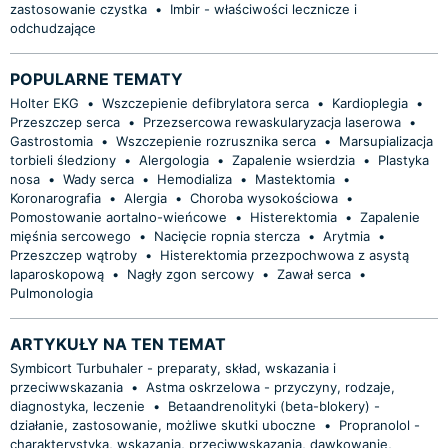
zastosowanie czystka
•
Imbir - właściwości lecznicze i
odchudzające
POPULARNE TEMATY
Holter EKG
•
Wszczepienie defibrylatora serca
•
Kardioplegia
•
Przeszczep serca
•
Przezsercowa rewaskularyzacja laserowa
•
Gastrostomia
•
Wszczepienie rozrusznika serca
•
Marsupializacja
torbieli śledziony
•
Alergologia
•
Zapalenie wsierdzia
•
Plastyka
nosa
•
Wady serca
•
Hemodializa
•
Mastektomia
•
Koronarografia
•
Alergia
•
Choroba wysokościowa
•
Pomostowanie aortalno-wieńcowe
•
Histerektomia
•
Zapalenie
mięśnia sercowego
•
Nacięcie ropnia stercza
•
Arytmia
•
Przeszczep wątroby
•
Histerektomia przezpochwowa z asystą
laparoskopową
•
Nagły zgon sercowy
•
Zawał serca
•
Pulmonologia
ARTYKUŁY NA TEN TEMAT
Symbicort Turbuhaler - preparaty, skład, wskazania i
przeciwwskazania
•
Astma oskrzelowa - przyczyny, rodzaje,
diagnostyka, leczenie
•
Betaandrenolityki (beta-blokery) -
działanie, zastosowanie, możliwe skutki uboczne
•
Propranolol -
charakterystyka, wskazania, przeciwwskazania, dawkowanie,