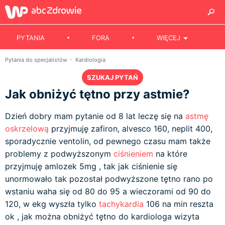
PYTANIA
FORA
WIĘCEJ
Pytania do specjalistów
Kardiologia
SZUKAJ PYTAŃ
Jak obniżyć tętno przy astmie?
Dzień dobry mam pytanie od 8 lat leczę się na
astmę
oskrzelową
przyjmuję zafiron, alvesco 160, neplit 400,
sporadycznie ventolin, od pewnego czasu mam także
problemy z podwyższonym
ciśnieniem
na które
przyjmuję amlozek 5mg , tak jak ciśnienie się
unormowało tak pozostał podwyższone tętno rano po
wstaniu waha się od 80 do 95 a wieczorami od 90 do
120, w ekg wyszła tylko
tachykardia
106 na min reszta
ok , jak można obniżyć tętno do kardiologa wizyta