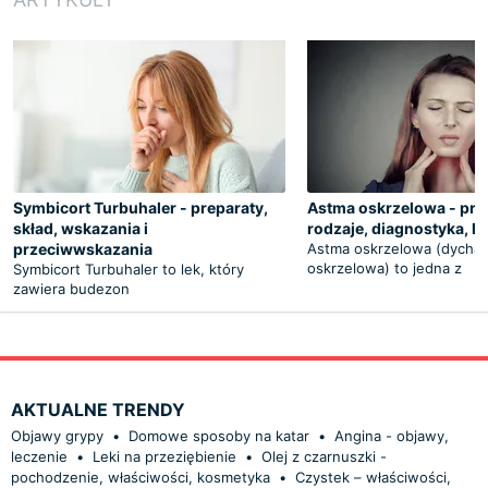
Symbicort Turbuhaler - preparaty,
Astma oskrzelowa - prz
skład, wskazania i
rodzaje, diagnostyka, l
przeciwwskazania
Astma oskrzelowa (dycha
oskrzelowa) to jedna z
Symbicort Turbuhaler to lek, który
zawiera budezon
AKTUALNE TRENDY
Objawy grypy
•
Domowe sposoby na katar
•
Angina - objawy,
leczenie
•
Leki na przeziębienie
•
Olej z czarnuszki -
pochodzenie, właściwości, kosmetyka
•
Czystek – właściwości,