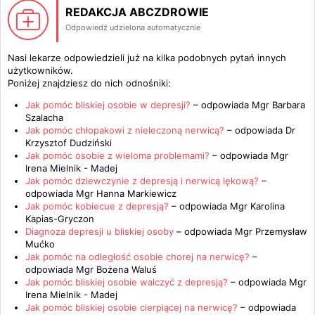
REDAKCJA ABCZDROWIE
Odpowiedź udzielona automatycznie
Nasi lekarze odpowiedzieli już na kilka podobnych pytań innych
użytkowników.
Poniżej znajdziesz do nich odnośniki:
Jak pomóc bliskiej osobie w depresji?
– odpowiada
Mgr Barbara
Szalacha
Jak pomóc chłopakowi z nieleczoną nerwicą?
– odpowiada
Dr
Krzysztof Dudziński
Jak pomóc osobie z wieloma problemami?
– odpowiada
Mgr
Irena Mielnik - Madej
Jak pomóc dziewczynie z depresją i nerwicą lękową?
–
odpowiada
Mgr Hanna Markiewicz
Jak pomóc kobiecue z depresją?
– odpowiada
Mgr Karolina
Kapias-Gryczon
Diagnoza depresji u bliskiej osoby
– odpowiada
Mgr Przemysław
Mućko
Jak pomóc na odległość osobie chorej na nerwicę?
–
odpowiada
Mgr Bożena Waluś
Jak pomóc bliskiej osobie walczyć z depresją?
– odpowiada
Mgr
Irena Mielnik - Madej
Jak pomóc bliskiej osobie cierpiącej na nerwicę?
– odpowiada