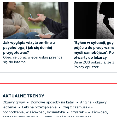
Jak wygląda wizyta on-line u
"Byłem w sytuacji, gdy 
psychologa, i jak się do niej
pójściu do pracy wzmag
przygotować?
myśli samobójcze". Poru
Obecnie coraz więcej usług przenosi
otwarty do lekarzy
się do interne
Dane ZUS pokazują, że z r
Polacy opuszcz
AKTUALNE TRENDY
Objawy grypy
•
Domowe sposoby na katar
•
Angina - objawy,
leczenie
•
Leki na przeziębienie
•
Olej z czarnuszki -
pochodzenie, właściwości, kosmetyka
•
Czystek – właściwości,
zastosowanie czystka
•
Imbir - właściwości lecznicze i