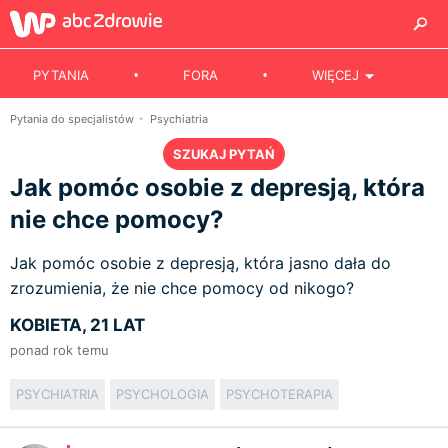
PYTANIA
FORA
WIĘCEJ
Pytania do specjalistów
Psychiatria
SZUKAJ PYTAŃ
Jak pomóc osobie z depresją, która
nie chce pomocy?
Jak pomóc osobie z depresją, która jasno dała do
zrozumienia, że nie chce pomocy od nikogo?
KOBIETA, 21 LAT
ponad rok temu
PSYCHIATRIA
PSYCHOLOGIA
PSYCHOTERAPIA