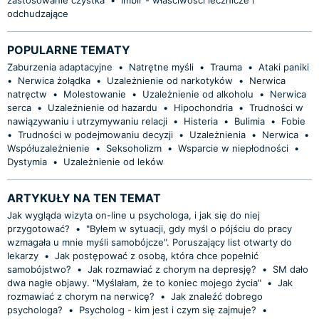
odchudzające
POPULARNE TEMATY
Zaburzenia adaptacyjne
•
Natrętne myśli
•
Trauma
•
Ataki paniki
•
Nerwica żołądka
•
Uzależnienie od narkotyków
•
Nerwica
natręctw
•
Molestowanie
•
Uzależnienie od alkoholu
•
Nerwica
serca
•
Uzależnienie od hazardu
•
Hipochondria
•
Trudności w
nawiązywaniu i utrzymywaniu relacji
•
Histeria
•
Bulimia
•
Fobie
•
Trudności w podejmowaniu decyzji
•
Uzależnienia
•
Nerwica
•
Współuzależnienie
•
Seksoholizm
•
Wsparcie w niepłodności
•
Dystymia
•
Uzależnienie od leków
ARTYKUŁY NA TEN TEMAT
Jak wygląda wizyta on-line u psychologa, i jak się do niej
przygotować?
•
"Byłem w sytuacji, gdy myśl o pójściu do pracy
wzmagała u mnie myśli samobójcze". Poruszający list otwarty do
lekarzy
•
Jak postępować z osobą, która chce popełnić
samobójstwo?
•
Jak rozmawiać z chorym na depresję?
•
SM dało
dwa nagłe objawy. "Myślałam, że to koniec mojego życia"
•
Jak
rozmawiać z chorym na nerwicę?
•
Jak znaleźć dobrego
psychologa?
•
Psycholog - kim jest i czym się zajmuje?
•