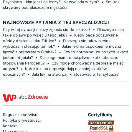
Psychiatra - kim jest i co leczy? Jak wygląda wizyta?
•
Smutek
skrywany pod płaszczem męskości
NAJNOWSZE PYTANIA Z TEJ SPECJALIZACJI
Czy w tej sytuacji należy zgłosić się do lekarza?
•
Dlaczego mam
takie objawy po wzięciu tego leku?
•
Kiedy będą odczuwalne
efekty działania leku Trittico?
•
Dlaczego się tak wcześnie
wybudzam stosując ten lek?
•
Jakie leki na uspokojenie można
łączyć z preparatem Citabax?
•
Czy to normalne, że po tych lekach
jestem otępiała?
•
Dlaczego mam te uciążliwe skutki uboczne
stosowania Parogenu?
•
Czy mogę chorować na depresję mając
autyzm?
•
Które leki na depresję dają najmniej skutków
ubocznych?
•
Jaki lek na ataki paniki stosować w tej sytuacji?
Certyfikaty
Regulamin serwisu
Polityka prywatności
Kontakt
Mapa witryny