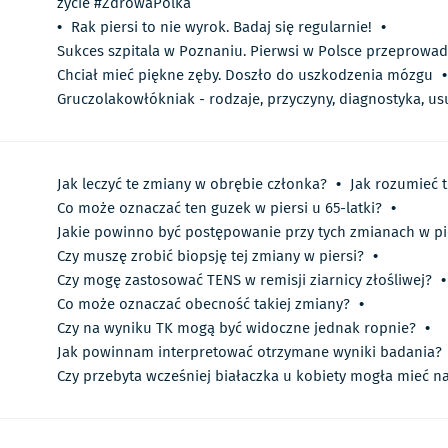
życie #ZdrowaPolka
•
Rak piersi to nie wyrok. Badaj się regularnie!
•
Sukces szpitala w Poznaniu. Pierwsi w Polsce przeprowadz
Chciał mieć piękne zęby. Doszło do uszkodzenia mózgu
•
Gruczolakowłókniak - rodzaje, przyczyny, diagnostyka, u
Jak leczyć te zmiany w obrębie członka?
•
Jak rozumieć t
Co może oznaczać ten guzek w piersi u 65-latki?
•
Jakie powinno być postępowanie przy tych zmianach w pi
Czy muszę zrobić biopsję tej zmiany w piersi?
•
Czy mogę zastosować TENS w remisji ziarnicy złośliwej?
•
Co może oznaczać obecność takiej zmiany?
•
Czy na wyniku TK mogą być widoczne jednak ropnie?
•
Jak powinnam interpretować otrzymane wyniki badania?
Czy przebyta wcześniej białaczka u kobiety mogła mieć n