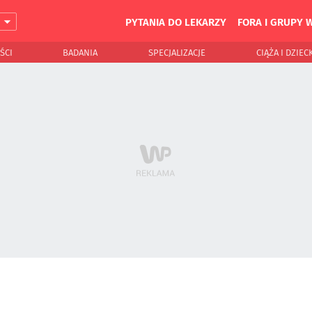
PYTANIA DO LEKARZY
FORA I GRUPY 
J
ŚCI
BADANIA
SPECJALIZACJE
CIĄŻA I DZIEC