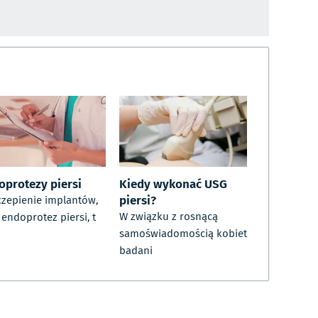
oprotezy piersi
Kiedy wykonać USG
piersi?
zepienie implantów,
W związku z rosnącą
i endoprotez piersi, t
samoświadomością kobiet
badani