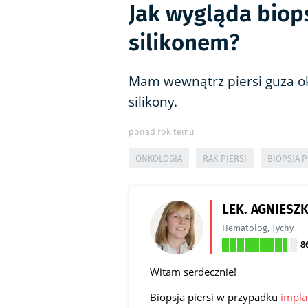
Jak wygląda biops
silikonem?
Mam wewnątrz piersi guza o
silikony.
ponad rok temu
ONKOLOGIA
RAK PIERSI
BIOPSJA P
LEK. AGNIESZ
Hematolog
,
Tychy
8
Witam serdecznie!
Biopsja piersi w przypadku
impl