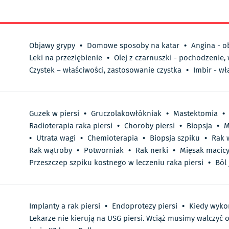
Objawy grypy
•
Domowe sposoby na katar
•
Angina - o
Leki na przeziębienie
•
Olej z czarnuszki - pochodzenie,
Czystek – właściwości, zastosowanie czystka
•
Imbir - wł
Guzek w piersi
•
Gruczolakowłókniak
•
Mastektomia
•
Radioterapia raka piersi
•
Choroby piersi
•
Biopsja
•
M
•
Utrata wagi
•
Chemioterapia
•
Biopsja szpiku
•
Rak 
Rak wątroby
•
Potworniak
•
Rak nerki
•
Mięsak macic
Przeszczep szpiku kostnego w leczeniu raka piersi
•
Ból 
Implanty a rak piersi
•
Endoprotezy piersi
•
Kiedy wyko
Lekarze nie kierują na USG piersi. Wciąż musimy walczyć 