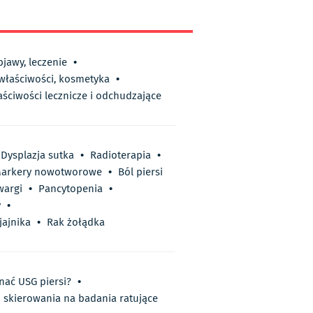
bjawy, leczenie
•
 właściwości, kosmetyka
•
aściwości lecznicze i odchudzające
Dysplazja sutka
•
Radioterapia
•
arkery nowotworowe
•
Ból piersi
wargi
•
Pancytopenia
•
y
•
jajnika
•
Rak żołądka
nać USG piersi?
•
o skierowania na badania ratujące