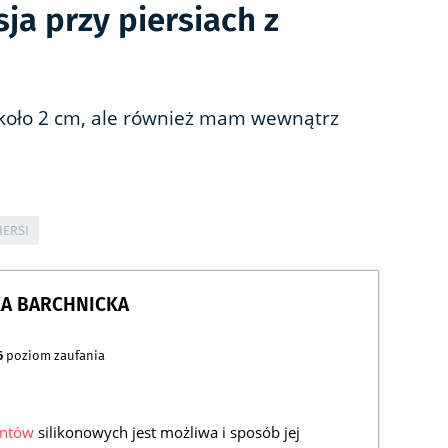
ja przy piersiach z
koło 2 cm, ale również mam wewnątrz
IERSI
KA BARCHNICKA
6
poziom zaufania
antów
silikonowych jest możliwa i sposób jej