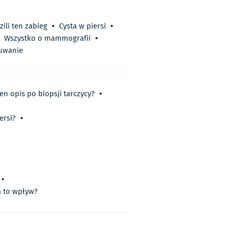
ili ten zabieg
•
Cysta w piersi
•
Wszystko o mammografii
•
suwanie
en opis po biopsji tarczycy?
•
ersi?
•
•
a to wpływ?