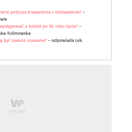
iersi podczas krwawienia z odstawienia?
–
owie
ystępować u kobiet po 50. roku życia?
–
ńska-Tulimowska
szą być zawsze usuwane?
– odpowiada
Lek.