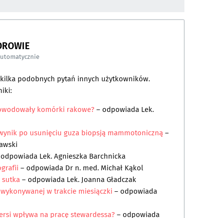
DROWIE
automatycznie
a kilka podobnych pytań innych użytkowników.
iki:
spowodowały komórki rakowe?
– odpowiada
Lek.
a wynik po usunięciu guza biopsją mammotoniczną
–
rawski
 odpowiada
Lek. Agnieszka Barchnicka
grafii
– odpowiada
Dr n. med. Michał Kąkol
 sutka
– odpowiada
Lek. Joanna Gładczak
 wykonywanej w trakcie miesiączki
– odpowiada
iersi wpływa na pracę stewardessa?
– odpowiada