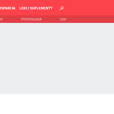
WSPARCIA
LEKI I SUPLEMENTY
KO
PSYCHOLOGIA
LEKI