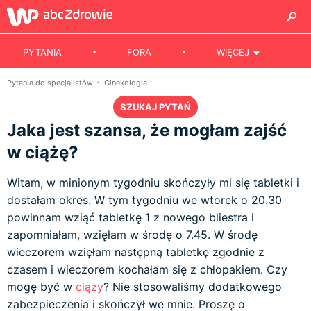
PYTANIA
FORA
WIĘCEJ
Pytania do specjalistów
Ginekologia
SZUKAJ PYTAŃ
Jaka jest szansa, że mogłam zajść
w ciążę?
Witam, w minionym tygodniu skończyły mi się tabletki i
dostałam okres. W tym tygodniu we wtorek o 20.30
powinnam wziąć tabletkę 1 z nowego bliestra i
zapomniałam, wzięłam w środę o 7.45. W środę
wieczorem wzięłam następną tabletkę zgodnie z
czasem i wieczorem kochałam się z chłopakiem. Czy
mogę być w
ciąży
? Nie stosowaliśmy dodatkowego
zabezpieczenia i skończył we mnie. Proszę o