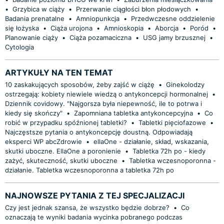
•
Grzybica w ciąży
•
Przerwanie ciągłości błon płodowych
•
Badania prenatalne
•
Amniopunkcja
•
Przedwczesne oddzielenie
się łożyska
•
Ciąża urojona
•
Amnioskopia
•
Aborcja
•
Poród
•
Planowanie ciąży
•
Ciąża pozamaciczna
•
USG jamy brzusznej
•
Cytologia
ARTYKUŁY NA TEN TEMAT
10 zaskakujących sposobów, żeby zajść w ciążę
•
Ginekolodzy
ostrzegają: kobiety niewiele wiedzą o antykoncepcji hormonalnej
•
Dziennik covidowy. "Najgorsza była niepewność, ile to potrwa i
kiedy się skończy"
•
Zapomniana tabletka antykoncepcyjna
•
Co
robić w przypadku spóźnionej tabletki?
•
Tabletki pięciofazowe
•
Najczęstsze pytania o antykoncepcję doustną. Odpowiadają
eksperci WP abcZdrowie
•
ellaOne - działanie, skład, wskazania,
skutki uboczne. EllaOne a poronienie
•
Tabletka 72h po - kiedy
zażyć, skuteczność, skutki uboczne
•
Tabletka wczesnoporonna -
działanie. Tabletka wczesnoporonna a tabletka 72h po
NAJNOWSZE PYTANIA Z TEJ SPECJALIZACJI
Czy jest jednak szansa, że wszystko będzie dobrze?
•
Co
oznaczają te wyniki badania wycinka pobranego podczas