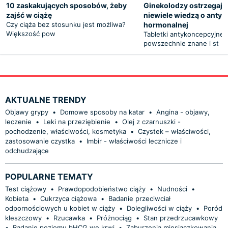
10 zaskakujących sposobów, żeby
Ginekolodzy ostrzegają:
zajść w ciążę
niewiele wiedzą o antyk
Czy ciąża bez stosunku jest możliwa?
hormonalnej
Większość pow
Tabletki antykoncepcyjne 
powszechnie znane i st
AKTUALNE TRENDY
Objawy grypy
•
Domowe sposoby na katar
•
Angina - objawy,
leczenie
•
Leki na przeziębienie
•
Olej z czarnuszki -
pochodzenie, właściwości, kosmetyka
•
Czystek – właściwości,
zastosowanie czystka
•
Imbir - właściwości lecznicze i
odchudzające
POPULARNE TEMATY
Test ciążowy
•
Prawdopodobieństwo ciąży
•
Nudności
•
Kobieta
•
Cukrzyca ciążowa
•
Badanie przeciwciał
odpornościowych u kobiet w ciąży
•
Dolegliwości w ciąży
•
Poród
kleszczowy
•
Rzucawka
•
Próżnociąg
•
Stan przedrzucawkowy
•
Badanie poziomu bHCG we krwi
•
Zaburzenia miesiączkowania