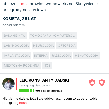
oboczne
nosa
prawidłowo powietrzne. Skrzywienie
przegrody nosa w lewo."
KOBIETA, 25 LAT
ponad rok temu
BADANIE KRWI
TOMOGRAFIA KOMPUTEROWA
LARYNGOLOGIA
NEUROLOGIA
ORTOPEDIA
IMPLANTOLOGIA
INTERNA
RADIOLOGIA
HEMATOLOGIA
MEDYCYNA RODZINNA
NOS
LEK. KONSTANTY DĄBSKI
Laryngolog
,
Sandomierz
100
poziom zaufania
Nic się nie dzieje. jeżeli źle oddychasz nosem to zoperuj sobie
przegrodę
nosa
.