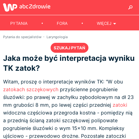
PYTANIA
FORA
WIĘCEJ
Pytania do specjalistów
Laryngologia
SZUKAJ PYTAŃ
Jaka może być interpretacja wyniku
TK zatok?
Witam, proszę o interpretacje wyników TK: "W obu
zatokach szczękowych
przyścienne pogrubienie
śluzówki: po prawej w zachyłku zębodołowym na dł 23
mm grubości 8 mm, po lewej części przedniej
zatoki
widoczna częściowa przegroda kostna - pomiędzy nią
a przednią ścianą zatoki szczękowej polipowate
pogrubienie śluzówki o wym 15x10 mm. Kompleksy
ujściowo - przewodowo drożne. Pozostałe zatoczki