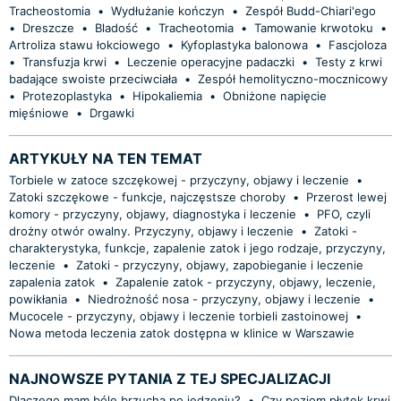
Tracheostomia
•
Wydłużanie kończyn
•
Zespół Budd-Chiari'ego
•
Dreszcze
•
Bladość
•
Tracheotomia
•
Tamowanie krwotoku
•
Artroliza stawu łokciowego
•
Kyfoplastyka balonowa
•
Fascjoloza
•
Transfuzja krwi
•
Leczenie operacyjne padaczki
•
Testy z krwi
badające swoiste przeciwciała
•
Zespół hemolityczno-mocznicowy
•
Protezoplastyka
•
Hipokaliemia
•
Obniżone napięcie
mięśniowe
•
Drgawki
ARTYKUŁY NA TEN TEMAT
Torbiele w zatoce szczękowej - przyczyny, objawy i leczenie
•
Zatoki szczękowe - funkcje, najczęstsze choroby
•
Przerost lewej
komory - przyczyny, objawy, diagnostyka i leczenie
•
PFO, czyli
drożny otwór owalny. Przyczyny, objawy i leczenie
•
Zatoki -
charakterystyka, funkcje, zapalenie zatok i jego rodzaje, przyczyny,
leczenie
•
Zatoki - przyczyny, objawy, zapobieganie i leczenie
zapalenia zatok
•
Zapalenie zatok - przyczyny, objawy, leczenie,
powikłania
•
Niedrożność nosa - przyczyny, objawy i leczenie
•
Mucocele - przyczyny, objawy i leczenie torbieli zastoinowej
•
Nowa metoda leczenia zatok dostępna w klinice w Warszawie
NAJNOWSZE PYTANIA Z TEJ SPECJALIZACJI
Dlaczego mam bóle brzucha po jedzeniu?
•
Czy poziom płytek krwi