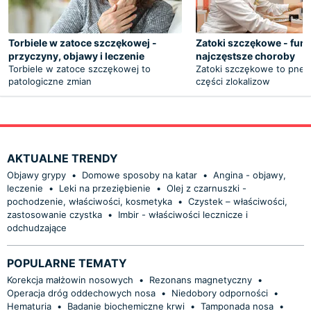
Torbiele w zatoce szczękowej -
Zatoki szczękowe - funk
przyczyny, objawy i leczenie
najczęstsze choroby
Torbiele w zatoce szczękowej to
Zatoki szczękowe to pne
patologiczne zmian
części zlokalizow
AKTUALNE TRENDY
Objawy grypy
•
Domowe sposoby na katar
•
Angina - objawy,
leczenie
•
Leki na przeziębienie
•
Olej z czarnuszki -
pochodzenie, właściwości, kosmetyka
•
Czystek – właściwości,
zastosowanie czystka
•
Imbir - właściwości lecznicze i
odchudzające
POPULARNE TEMATY
Korekcja małżowin nosowych
•
Rezonans magnetyczny
•
Operacja dróg oddechowych nosa
•
Niedobory odporności
•
Hematuria
•
Badanie biochemiczne krwi
•
Tamponada nosa
•