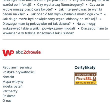
wzrósł po infekcji?
•
Czy wystarczą fitoestrogeny?
•
Czy za te
krople muszę płacić całą kwotę?
•
Jak interpretować te wyniki
badań na kiłę?
•
Jak ocenić ten wynik badania morfologii krwi?
•
Jak długo może być powiększony węzeł chłonny po infekcji?
•
Dlaczego mam tą pokrzywkę od tak dawna?
•
Na co mogą
wskazywać takie wyniki i powiększony migdał?
•
Dlaczego mam to
krwawienie w trakcie stosowania leku Slinda?
Certyfikaty
Regulamin serwisu
Polityka prywatności
Kontakt
Mapa witryny
Indeks pytań
Partnerzy
Reklama
O nas