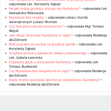
odpowiada
Lek. Konstanty Dąbski
Na jaki rodzaj grzybicy stosuje się Nystatynę?
– odpowiada
Lek.
Aleksandra Witkowska
Nystatyna bez recepty
– odpowiada
Lekarz chorób
wewnętrznych Łukasz Wroński
Czy Nystatyna obniża testosteron?
– odpowiada
Mgr Tomasz
Wójcik
Jam długo stosować Nystatynę w ciąży?
– odpowiada
Redakcja
abcZdrowie
Brak poprawy po kuracji na grzybicę gardła
– odpowiada
Lek.
Konstanty Dąbski
Grzybica penisa a zakażenie układu pokarmowego
– odpowiada
Lek. Izabela Ławnicka
Popękany język a stosowanie Nystatyny
– odpowiada
Lek.
Tomasz Budlewski
Czy Nystatyna jest bezpieczna w ciąży?
– odpowiada
Redakcja
abcZdrowie
Kiedy można spożywać alkohol po odstawieniu Nystatyny?
–
odpowiada
Redakcja abcZdrowie