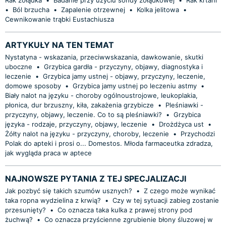
•
Ból brzucha
•
Zapalenie otrzewnej
•
Kolka jelitowa
•
Cewnikowanie trąbki Eustachiusza
ARTYKUŁY NA TEN TEMAT
Nystatyna - wskazania, przeciwwskazania, dawkowanie, skutki
uboczne
•
Grzybica gardła - przyczyny, objawy, diagnostyka i
leczenie
•
Grzybica jamy ustnej - objawy, przyczyny, leczenie,
domowe sposoby
•
Grzybica jamy ustnej po leczeniu astmy
•
Biały nalot na języku - choroby ogólnoustrojowe, leukoplakia,
płonica, dur brzuszny, kiła, zakażenia grzybicze
•
Pleśniawki -
przyczyny, objawy, leczenie. Co to są pleśniawki?
•
Grzybica
języka - rodzaje, przyczyny, objawy, leczenie
•
Drożdżyca ust
•
Żółty nalot na języku - przyczyny, choroby, leczenie
•
Przychodzi
Polak do apteki i prosi o... Domestos. Młoda farmaceutka zdradza,
jak wygląda praca w aptece
NAJNOWSZE PYTANIA Z TEJ SPECJALIZACJI
Jak pozbyć się takich szumów usznych?
•
Z czego może wynikać
taka ropna wydzielina z krwią?
•
Czy w tej sytuacji zabieg zostanie
przesunięty?
•
Co oznacza taka kulka z prawej strony pod
żuchwą?
•
Co oznacza przyścienne zgrubienie błony śluzowej w