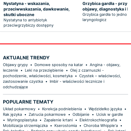
Nystatyna - wskazania,
Grzybica gardła - przyc
przeciwwskazania, dawkowanie,
objawy, diagnostyka i l
skutki uboczne
Grzybica gardła to jedno 
laryngologicz
Nystatyna to antybiotyk
przeciwgrzybiczy dostępny
AKTUALNE TRENDY
Objawy grypy
•
Domowe sposoby na katar
•
Angina - objawy,
leczenie
•
Leki na przeziębienie
•
Olej z czarnuszki -
pochodzenie, właściwości, kosmetyka
•
Czystek – właściwości,
zastosowanie czystka
•
Imbir - właściwości lecznicze i
odchudzające
POPULARNE TEMATY
Układ pokarmowy
•
Korekcja podniebienia
•
Wędzidełko języka
•
Rak języka
•
Zatrucia pokarmowe
•
Odbijanie
•
Ucisk w gardle
•
Myringoplastyka
•
Zapalenie krtani
•
Elektrokochleografia
•
Mobilizacja strzemiączka
•
Kserostomia
•
Choroba Whipple'a
•
Rak żołądka
•
Badanie przy użyciu sondy żołądkowej
•
Rak krtani