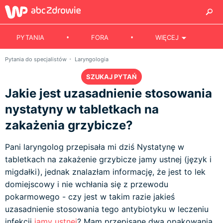
PYTANIA
FORA
WIĘCEJ
Pytania do specjalistów
Laryngologia
SZUKAJ PYTAŃ
Jakie jest uzasadnienie stosowania
nystatyny w tabletkach na
zakażenia grzybicze?
Pani laryngolog przepisała mi dziś Nystatynę w
tabletkach na zakażenie grzybicze jamy ustnej (język i
migdałki), jednak znalazłam informację, że jest to lek
domiejscowy i nie wchłania się z przewodu
pokarmowego - czy jest w takim razie jakieś
uzasadnienie stosowania tego antybiotyku w leczeniu
infekcji
jamy ustnej
? Mam przepisane dwa opakowania,