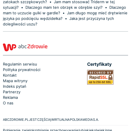
zatokach szczękowych?
•
Jam mam stosować Triderm w tej
sytuacji?
•
Dlaczego mam ten obrzęk w obrębie szyi?
•
Dlaczego
mam to uczucie gulki w gardle?
•
Jam długo mogę mieć drętwienie
języka po podcięciu wędzidełka?
•
Jaka jest przyczyna tych
dolegliwości uszu?
Certyfikaty
Regulamin serwisu
Polityka prywatności
Kontakt
Mapa witryny
Indeks pytań
Partnerzy
Reklama
O nas
ABCZDROWIE.PL JEST CZĘŚCIĄ WIRTUALNA POLSKA MEDIA S.A.
Pobieranie, zwielokrotnianie, przechowywanie lub jakiekolwiek inne