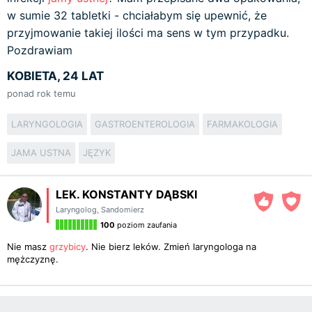
w sumie 32 tabletki - chciałabym się upewnić, że
przyjmowanie takiej ilości ma sens w tym przypadku.
Pozdrawiam
KOBIETA, 24 LAT
ponad rok temu
LARYNGOLOGIA
GASTROENTEROLOGIA
FARMAKOLOGIA
JAMA USTNA
JĘZYK
LEK. KONSTANTY DĄBSKI
Laryngolog
,
Sandomierz
100
poziom zaufania
Nie masz
grzybicy
. Nie bierz leków. Zmień laryngologa na
mężczyznę.