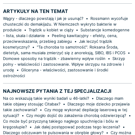
ARTYKUŁY NA TEN TEMAT
Wągry - dlaczego powstają i jak je usunąć?
•
Rossmann wycofuje
chusteczki do demakijażu. W Niemczech wykryto bakterie w
produkcie
•
Trądzik u kobiet w ciąży
•
Substancje komedogenne
- lista, skala i działanie
•
Peeling kawitacyjny - efekty, cena,
przeciwwskazania, przebieg zabiegu
•
Jak leczyć trądzik
kosmetyczny?
•
"Ta choroba to samotność". Roksana Środa,
dietetyk, sama musiała zmierzyć się z anoreksją, SIBO, IBS i PCOS
•
Domowe sposoby na trądzik - zbawienny wpływ roślin
•
Skrzyp
polny - właściwości i zastosowanie. Wpływ skrzypu na zdrowie i
urodę
•
Gliceryna - właściwości, zastosowanie i środki
ostrożności
NAJNOWSZE PYTANIA Z TEJ SPECJALIZACJI
Na co wskazują takie wyniki badań u 46-latki?
•
Dlaczego mam
takie objawy stosując Citabax?
•
Dlaczego moje dziecko przejawia
takie zachowania?
•
Czy mogę wykonać depilację laserową w tej
sytuacji?
•
Czy mogło dojść do zakażenia chorobą odzwierzęcą?
•
Co może być przyczyną takiego nagłego spuchnięcia i bólu w
kręgosłupie?
•
Jak dalej postępować podczas tego leczenia?
•
Dlaczego odczuwam te pulsowania w obrębie głowy?
•
Czy można