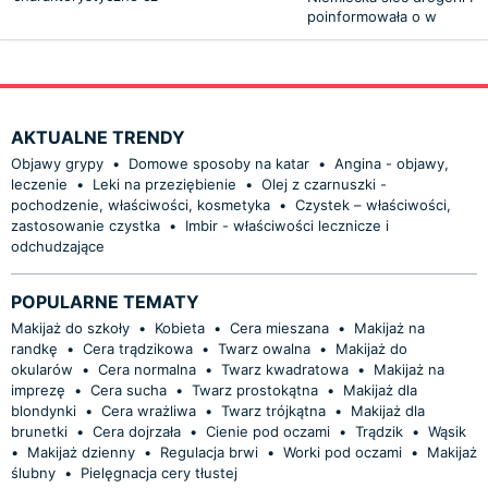
poinformowała o w
AKTUALNE TRENDY
Objawy grypy
•
Domowe sposoby na katar
•
Angina - objawy,
leczenie
•
Leki na przeziębienie
•
Olej z czarnuszki -
pochodzenie, właściwości, kosmetyka
•
Czystek – właściwości,
zastosowanie czystka
•
Imbir - właściwości lecznicze i
odchudzające
POPULARNE TEMATY
Makijaż do szkoły
•
Kobieta
•
Cera mieszana
•
Makijaż na
randkę
•
Cera trądzikowa
•
Twarz owalna
•
Makijaż do
okularów
•
Cera normalna
•
Twarz kwadratowa
•
Makijaż na
imprezę
•
Cera sucha
•
Twarz prostokątna
•
Makijaż dla
blondynki
•
Cera wrażliwa
•
Twarz trójkątna
•
Makijaż dla
brunetki
•
Cera dojrzała
•
Cienie pod oczami
•
Trądzik
•
Wąsik
•
Makijaż dzienny
•
Regulacja brwi
•
Worki pod oczami
•
Makijaż
ślubny
•
Pielęgnacja cery tłustej