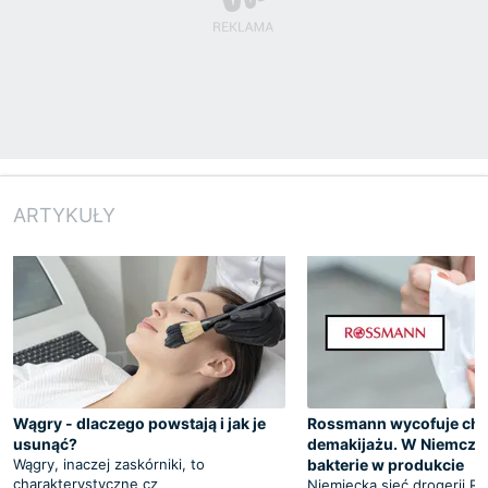
ARTYKUŁY
Wągry - dlaczego powstają i jak je
Rossmann wycofuje chu
usunąć?
demakijażu. W Niemcze
Wągry, inaczej zaskórniki, to
bakterie w produkcie
charakterystyczne cz
Niemiecka sieć drogerii 