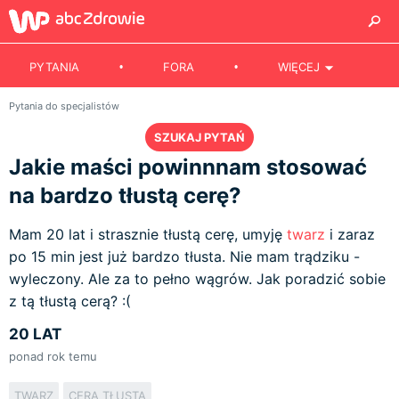
PYTANIA
FORA
WIĘCEJ
Pytania do specjalistów
SZUKAJ PYTAŃ
Jakie maści powinnnam stosować
na bardzo tłustą cerę?
Mam 20 lat i strasznie tłustą cerę, umyję
twarz
i zaraz
po 15 min jest już bardzo tłusta. Nie mam trądziku -
wyleczony. Ale za to pełno wągrów. Jak poradzić sobie
z tą tłustą cerą? :(
20 LAT
ponad rok temu
TWARZ
CERA TŁUSTA