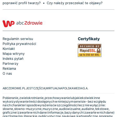
poprawić profil twarzy?
•
Czy należy przeczekać te objawy?
Certyfikaty
Regulamin serwisu
Polityka prywatności
Kontakt
Mapa witryny
Indeks pytań
Partnerzy
Reklama
O nas
ABCZDROWIE.PL JEST CZĘŚCIĄ WIRTUALNA POLSKA MEDIA S.A.
Pobieranie, zwielokrotnianie, przechowywanie lub jakiekolwiek inne
wykorzystywanie treści dostępnych w niniejszym serwisie - bez względu
na ich charakter i sposób wyrażenia (w szczególności lecz nie wyłącznie:
słowne, słowno-muzyczne, muzyczne, audiowizualne, audialne, tekstowe,
graficzne i zawarte w nich dane i informacje, bazy danych i zawarte w nich dane)
oraz formę (np. literackie, publicystyczne, naukowe, kartograficzne, programy