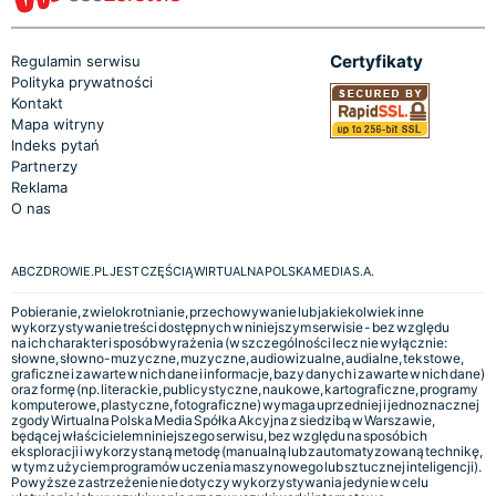
Certyfikaty
Regulamin serwisu
Polityka prywatności
Kontakt
Mapa witryny
Indeks pytań
Partnerzy
Reklama
O nas
ABCZDROWIE.PL JEST CZĘŚCIĄ WIRTUALNA POLSKA MEDIA S.A.
Pobieranie, zwielokrotnianie, przechowywanie lub jakiekolwiek inne
wykorzystywanie treści dostępnych w niniejszym serwisie - bez względu
na ich charakter i sposób wyrażenia (w szczególności lecz nie wyłącznie:
słowne, słowno-muzyczne, muzyczne, audiowizualne, audialne, tekstowe,
graficzne i zawarte w nich dane i informacje, bazy danych i zawarte w nich dane)
oraz formę (np. literackie, publicystyczne, naukowe, kartograficzne, programy
komputerowe, plastyczne, fotograficzne) wymaga uprzedniej i jednoznacznej
zgody Wirtualna Polska Media Spółka Akcyjna z siedzibą w Warszawie,
będącej właścicielem niniejszego serwisu, bez względu na sposób ich
eksploracji i wykorzystaną metodę (manualną lub zautomatyzowaną technikę,
w tym z użyciem programów uczenia maszynowego lub sztucznej inteligencji).
Powyższe zastrzeżenie nie dotyczy wykorzystywania jedynie w celu