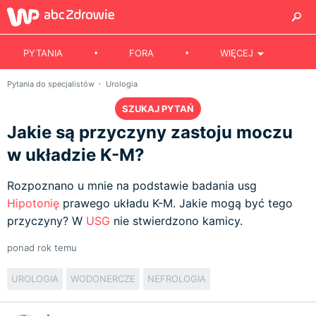
PYTANIA
FORA
WIĘCEJ
Pytania do specjalistów
Urologia
SZUKAJ PYTAŃ
Jakie są przyczyny zastoju moczu
w układzie K-M?
Rozpoznano u mnie na podstawie badania usg
Hipotonię
prawego układu K-M. Jakie mogą być tego
przyczyny? W
USG
nie stwierdzono kamicy.
ponad rok temu
UROLOGIA
WODONERCZE
NEFROLOGIA