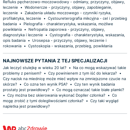
Refluks pęcherzowo-moczowodowy - odmiany, przyczyny, objawy,
leczenie
•
Wodonercze - przyczyny, objawy, zapobieganie,
leczenie
•
Zakażenia układu moczowego - czynniki ryzyka,
profilaktyka, leczenie
•
Cystoureterografia mikcyjna - cel i przebieg
badania
•
Pielografia - charakterystyka, wskazania, możliwe
powikłania
•
Nefropatia zaporowa - przyczyny, objawy,
diagnostyka i leczenie
•
Cystografia - charakterystyka, wskazania,
opis badania
•
Urosepsa - przyczyny, objawy, leczenie i
rokowania
•
Cystoskopia - wskazania, przebieg, powikłania
NAJNOWSZE PYTANIA Z TEJ SPECJALIZACJI
Jak leczyć stulejkę w wieku 20 lat?
•
Na co mogą wskazywać takie
problemy z penisem?
•
Czy powinienem z tym iść do lekarza?
•
Czy nacisk na miednicę może mieć wpływ na zmniejszone czucie na
skórze?
•
Co ozna ten wynik PSA?
•
Czy ten wynik badania
prostaty jest prawidłowy?
•
Co mogą oznaczać takie białe plamki?
•
Czy można bez skierowania wykonać Dopller członka?
•
Co
mogę zrobić z tymi dolegliwościami członka?
•
Czy taki wygląd
napletka jest prawidłowy?