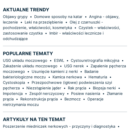
AKTUALNE TRENDY
Objawy grypy
•
Domowe sposoby na katar
•
Angina - objawy,
leczenie
•
Leki na przeziębienie
•
Olej z czarnuszki -
pochodzenie, właściwości, kosmetyka
•
Czystek – właściwości,
zastosowanie czystka
•
Imbir - właściwości lecznicze i
odchudzające
POPULARNE TEMATY
USG układu moczowego
•
ESWL
•
Cystouretrografia mikcyjna
•
Zakażenie układu moczowego
•
USG nerek
•
Zapalenie pęcherza
moczowego
•
Usunięcie kamieni z nerki
•
Badanie
bakteriologiczne moczu
•
Kamica nerkowa
•
Hematuria
•
Cystoskopia
•
Przezpochwowe (igłowe) podwieszenia szyi
pęcherza
•
Niezstąpienie jąder
•
Rak prącia
•
Biopsja nerki
•
Impotencja
•
Zespół nerczycowy
•
Posiew nasienia
•
Złamanie
prącia
•
Rekonstrukcja prącia
•
Bezmocz
•
Operacje
nietrzymania moczu
ARTYKUŁY NA TEN TEMAT
Poszerzenie miedniczek nerkowych - przyczyny i diagnostyka
•