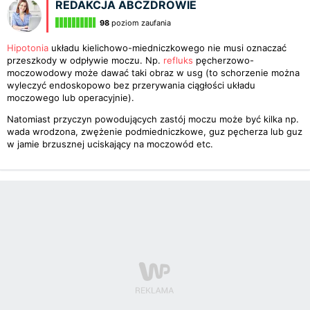
REDAKCJA ABCZDROWIE
98
poziom zaufania
Hipotonia
układu kielichowo-miedniczkowego nie musi oznaczać
przeszkody w odpływie moczu. Np.
refluks
pęcherzowo-
moczowodowy może dawać taki obraz w usg (to schorzenie można
wyleczyć endoskopowo bez przerywania ciągłości układu
moczowego lub operacyjnie).
Natomiast przyczyn powodujących zastój moczu może być kilka np.
wada wrodzona, zwężenie podmiedniczkowe, guz pęcherza lub guz
w jamie brzusznej uciskający na moczowód etc.