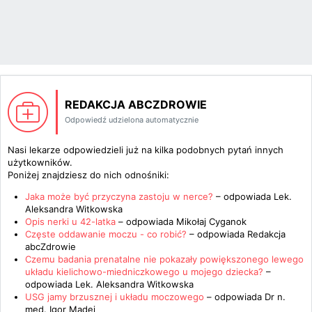
REDAKCJA ABCZDROWIE
Odpowiedź udzielona automatycznie
Nasi lekarze odpowiedzieli już na kilka podobnych pytań innych
użytkowników.
Poniżej znajdziesz do nich odnośniki:
Jaka może być przyczyna zastoju w nerce?
– odpowiada
Lek.
Aleksandra Witkowska
Opis nerki u 42-latka
– odpowiada
Mikołaj Cyganok
Częste oddawanie moczu - co robić?
– odpowiada
Redakcja
abcZdrowie
Czemu badania prenatalne nie pokazały powiększonego lewego
układu kielichowo-miedniczkowego u mojego dziecka?
–
odpowiada
Lek. Aleksandra Witkowska
USG jamy brzusznej i układu moczowego
– odpowiada
Dr n.
med. Igor Madej