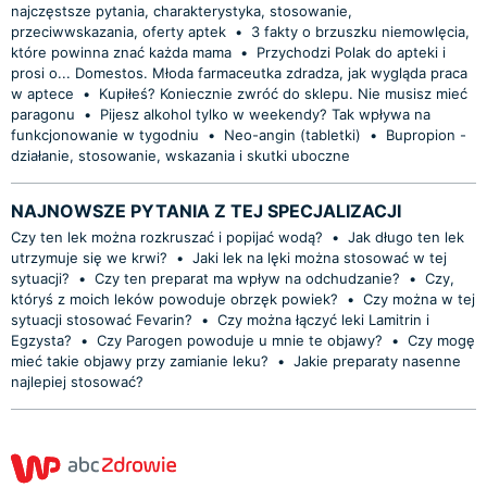
najczęstsze pytania, charakterystyka, stosowanie,
przeciwwskazania, oferty aptek
•
3 fakty o brzuszku niemowlęcia,
które powinna znać każda mama
•
Przychodzi Polak do apteki i
prosi o... Domestos. Młoda farmaceutka zdradza, jak wygląda praca
w aptece
•
Kupiłeś? Koniecznie zwróć do sklepu. Nie musisz mieć
paragonu
•
Pijesz alkohol tylko w weekendy? Tak wpływa na
funkcjonowanie w tygodniu
•
Neo-angin (tabletki)
•
Bupropion -
działanie, stosowanie, wskazania i skutki uboczne
NAJNOWSZE PYTANIA Z TEJ SPECJALIZACJI
Czy ten lek można rozkruszać i popijać wodą?
•
Jak długo ten lek
utrzymuje się we krwi?
•
Jaki lek na lęki można stosować w tej
sytuacji?
•
Czy ten preparat ma wpływ na odchudzanie?
•
Czy,
któryś z moich leków powoduje obrzęk powiek?
•
Czy można w tej
sytuacji stosować Fevarin?
•
Czy można łączyć leki Lamitrin i
Egzysta?
•
Czy Parogen powoduje u mnie te objawy?
•
Czy mogę
mieć takie objawy przy zamianie leku?
•
Jakie preparaty nasenne
najlepiej stosować?