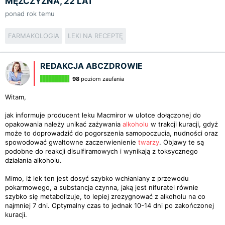
MĘŻCZYZNA, 22 LAT
ponad rok temu
FARMAKOLOGIA
LEKI NA RECEPTĘ
REDAKCJA ABCZDROWIE
98
poziom zaufania
Witam,
jak informuje producent leku Macmiror w ulotce dołączonej do
opakowania należy unikać zażywania
alkoholu
w trakcji kuracji, gdyż
może to doprowadzić do pogorszenia samopoczucia, nudności oraz
spowodować gwałtowne zaczerwienienie
twarzy
. Objawy te są
podobne do reakcji disulfiramowych i wynikają z toksycznego
działania alkoholu.
Mimo, iż lek ten jest dosyć szybko wchłaniany z przewodu
pokarmowego, a substancja czynna, jaką jest nifuratel równie
szybko się metabolizuje, to lepiej zrezygnować z alkoholu na co
najmniej 7 dni. Optymalny czas to jednak 10-14 dni po zakończonej
kuracji.