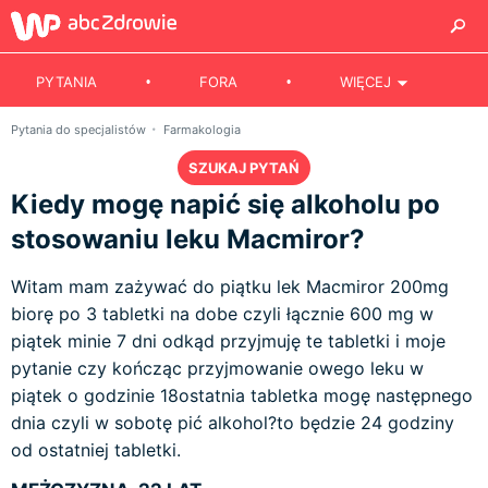
PYTANIA
FORA
WIĘCEJ
Pytania do specjalistów
Farmakologia
SZUKAJ PYTAŃ
Kiedy mogę napić się alkoholu po
stosowaniu leku Macmiror?
Witam mam zażywać do piątku lek Macmiror 200mg
biorę po 3 tabletki na dobe czyli łącznie 600 mg w
piątek minie 7 dni odkąd przyjmuję te tabletki i moje
pytanie czy kończąc przyjmowanie owego leku w
piątek o godzinie 18ostatnia tabletka mogę następnego
dnia czyli w sobotę pić alkohol?to będzie 24 godziny
od ostatniej tabletki.