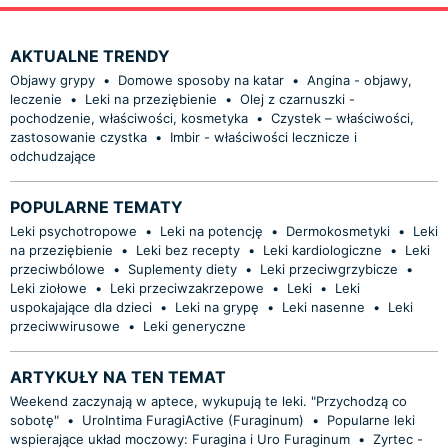
AKTUALNE TRENDY
Objawy grypy
•
Domowe sposoby na katar
•
Angina - objawy,
leczenie
•
Leki na przeziębienie
•
Olej z czarnuszki -
pochodzenie, właściwości, kosmetyka
•
Czystek – właściwości,
zastosowanie czystka
•
Imbir - właściwości lecznicze i
odchudzające
POPULARNE TEMATY
Leki psychotropowe
•
Leki na potencję
•
Dermokosmetyki
•
Leki
na przeziębienie
•
Leki bez recepty
•
Leki kardiologiczne
•
Leki
przeciwbólowe
•
Suplementy diety
•
Leki przeciwgrzybicze
•
Leki ziołowe
•
Leki przeciwzakrzepowe
•
Leki
•
Leki
uspokajające dla dzieci
•
Leki na grypę
•
Leki nasenne
•
Leki
przeciwwirusowe
•
Leki generyczne
ARTYKUŁY NA TEN TEMAT
Weekend zaczynają w aptece, wykupują te leki. "Przychodzą co
sobotę"
•
UroIntima FuragiActive (Furaginum)
•
Popularne leki
wspierające układ moczowy: Furagina i Uro Furaginum
•
Zyrtec -