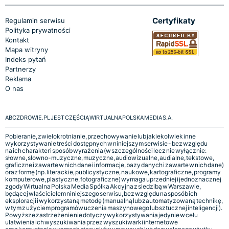
Certyfikaty
Regulamin serwisu
Polityka prywatności
Kontakt
Mapa witryny
Indeks pytań
Partnerzy
Reklama
O nas
ABCZDROWIE.PL JEST CZĘŚCIĄ WIRTUALNA POLSKA MEDIA S.A.
Pobieranie, zwielokrotnianie, przechowywanie lub jakiekolwiek inne
wykorzystywanie treści dostępnych w niniejszym serwisie - bez względu
na ich charakter i sposób wyrażenia (w szczególności lecz nie wyłącznie:
słowne, słowno-muzyczne, muzyczne, audiowizualne, audialne, tekstowe,
graficzne i zawarte w nich dane i informacje, bazy danych i zawarte w nich dane)
oraz formę (np. literackie, publicystyczne, naukowe, kartograficzne, programy
komputerowe, plastyczne, fotograficzne) wymaga uprzedniej i jednoznacznej
zgody Wirtualna Polska Media Spółka Akcyjna z siedzibą w Warszawie,
będącej właścicielem niniejszego serwisu, bez względu na sposób ich
eksploracji i wykorzystaną metodę (manualną lub zautomatyzowaną technikę,
w tym z użyciem programów uczenia maszynowego lub sztucznej inteligencji).
Powyższe zastrzeżenie nie dotyczy wykorzystywania jedynie w celu
ułatwienia ich wyszukiwania przez wyszukiwarki internetowe