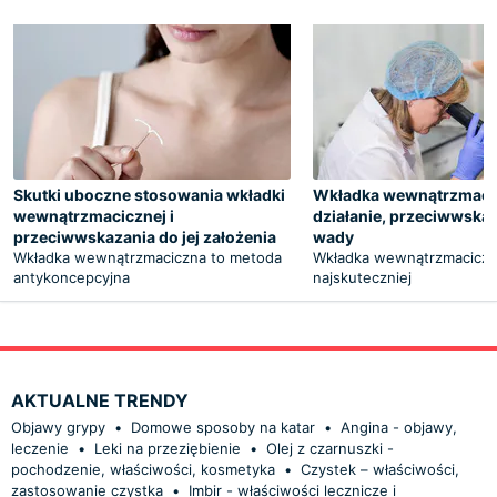
Skutki uboczne stosowania wkładki
Wkładka wewnątrzmaci
wewnątrzmacicznej i
działanie, przeciwwskaza
przeciwwskazania do jej założenia
wady
Wkładka wewnątrzmaciczna to metoda
Wkładka wewnątrzmaciczna
antykoncepcyjna
najskuteczniej
AKTUALNE TRENDY
Objawy grypy
•
Domowe sposoby na katar
•
Angina - objawy,
leczenie
•
Leki na przeziębienie
•
Olej z czarnuszki -
pochodzenie, właściwości, kosmetyka
•
Czystek – właściwości,
zastosowanie czystka
•
Imbir - właściwości lecznicze i