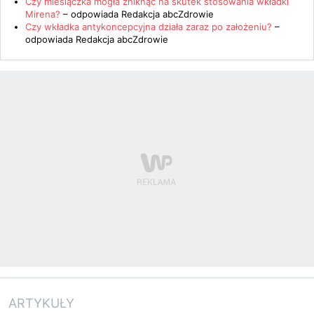
Czy miesiączka mogła zniknąć na skutek stosowania wkładki
Mirena?
– odpowiada
Redakcja abcZdrowie
Czy wkładka antykoncepcyjna działa zaraz po założeniu?
–
odpowiada
Redakcja abcZdrowie
ARTYKUŁY