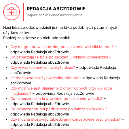
REDAKCJA ABCZDROWIE
Odpowiedź udzielona automatycznie
Nasi lekarze odpowiedzieli już na kilka podobnych pytań innych
użytkowników.
Poniżej znajdziesz do nich odnośniki:
Czy mogę uprawiać petting po założeniu wkładki Mirena?
–
odpowiada
Redakcja abcZdrowie
Co oznaczają te bóle po założeniu wkładki domacicznej?
–
odpowiada
Redakcja abcZdrowie
Czy wkładka spełniła swoją funkcję?
– odpowiada
Redakcja
abcZdrowie
Kiedy można założyć wkładkę Mirena?
– odpowiada
Redakcja
abcZdrowie
Czy możliwe jest plamienie z dróg rodnych przy wkładce
miedzianej?
– odpowiada
Redakcja abcZdrowie
Co oznacza takie krwawienie po założeniu wkładki?
–
odpowiada
Redakcja abcZdrowie
Co oznacza ten ból podbrzusza po założeniu wkładki?
–
odpowiada
Redakcja abcZdrowie
Czy można stosować tabletki antykoncepcyjne przy wkładce?
–
odpowiada
Redakcja abcZdrowie