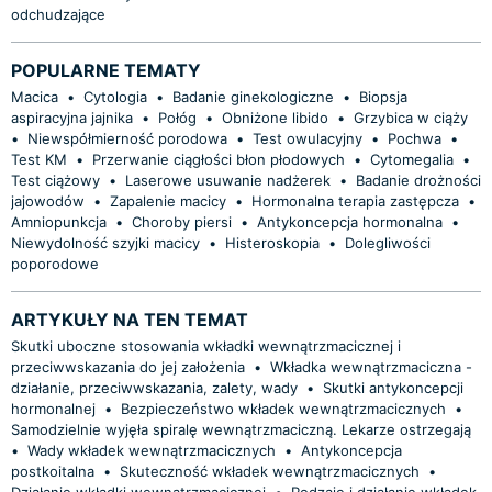
odchudzające
POPULARNE TEMATY
Macica
•
Cytologia
•
Badanie ginekologiczne
•
Biopsja
aspiracyjna jajnika
•
Połóg
•
Obniżone libido
•
Grzybica w ciąży
•
Niewspółmierność porodowa
•
Test owulacyjny
•
Pochwa
•
Test KM
•
Przerwanie ciągłości błon płodowych
•
Cytomegalia
•
Test ciążowy
•
Laserowe usuwanie nadżerek
•
Badanie drożności
jajowodów
•
Zapalenie macicy
•
Hormonalna terapia zastępcza
•
Amniopunkcja
•
Choroby piersi
•
Antykoncepcja hormonalna
•
Niewydolność szyjki macicy
•
Histeroskopia
•
Dolegliwości
poporodowe
ARTYKUŁY NA TEN TEMAT
Skutki uboczne stosowania wkładki wewnątrzmacicznej i
przeciwwskazania do jej założenia
•
Wkładka wewnątrzmaciczna -
działanie, przeciwwskazania, zalety, wady
•
Skutki antykoncepcji
hormonalnej
•
Bezpieczeństwo wkładek wewnątrzmacicznych
•
Samodzielnie wyjęła spiralę wewnątrzmaciczną. Lekarze ostrzegają
•
Wady wkładek wewnątrzmacicznych
•
Antykoncepcja
postkoitalna
•
Skuteczność wkładek wewnątrzmacicznych
•
Działanie wkładki wewnątrzmacicznej
•
Rodzaje i działanie wkładek