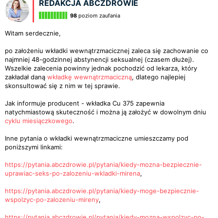
REDAKCJA ABCZDROWIE
98
poziom zaufania
Witam serdecznie,
po założeniu wkładki wewnątrzmacicznej zaleca się zachowanie co
najmniej 48-godzinnej abstynencji seksualnej (czasem dłużej).
Wszelkie zalecenia powinny jednak pochodzić od lekarza, który
zakładał daną
wkładkę wewnątrzmaciczną
, dlatego najlepiej
skonsultować się z nim w tej sprawie.
Jak informuje producent - wkładka Cu 375 zapewnia
natychmiastową skuteczność i można ją założyć w dowolnym dniu
cyklu miesiączkowego
.
Inne pytania o wkładki wewnątrzmaciczne umieszczamy pod
poniższymi linkami:
https://pytania.abczdrowie.pl/pytania/kiedy-mozna-bezpiecznie-
uprawiac-seks-po-zalozeniu-wkladki-mirena
,
https://pytania.abczdrowie.pl/pytania/kiedy-moge-bezpiecznie-
wspolzyc-po-zalozeniu-mireny
,
https://pytania.abczdrowie.pl/pytania/kiedy-mozna-wspolzyc-po-