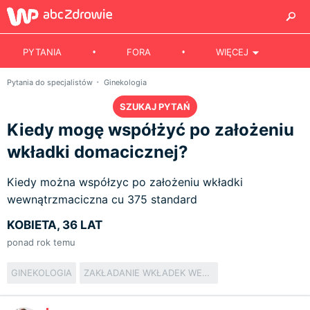
PYTANIA
FORA
WIĘCEJ
Pytania do specjalistów
Ginekologia
SZUKAJ PYTAŃ
Kiedy mogę współżyć po założeniu
wkładki domacicznej?
Kiedy można współzyc po założeniu wkładki
wewnątrzmaciczna cu 375 standard
KOBIETA, 36 LAT
ponad rok temu
GINEKOLOGIA
ZAKŁADANIE WKŁADEK WEWNĄTRZMACICZNYCH