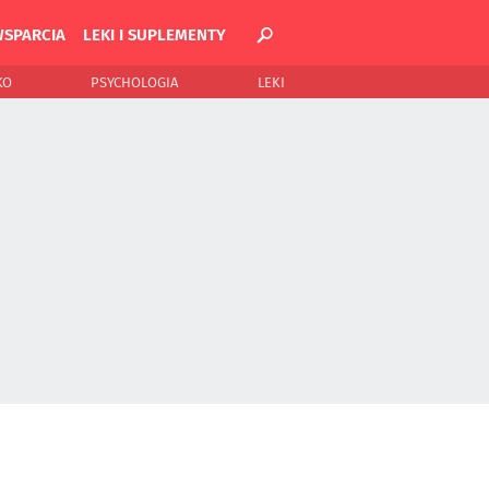
WSPARCIA
LEKI I SUPLEMENTY
KO
PSYCHOLOGIA
LEKI