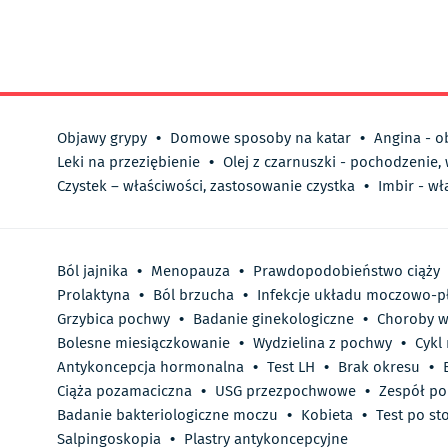
Objawy grypy
•
Domowe sposoby na katar
•
Angina - o
Leki na przeziębienie
•
Olej z czarnuszki - pochodzenie,
Czystek – właściwości, zastosowanie czystka
•
Imbir - wł
Ból jajnika
•
Menopauza
•
Prawdopodobieństwo ciąży
Prolaktyna
•
Ból brzucha
•
Infekcje układu moczowo-p
Grzybica pochwy
•
Badanie ginekologiczne
•
Choroby w
Bolesne miesiączkowanie
•
Wydzielina z pochwy
•
Cykl
Antykoncepcja hormonalna
•
Test LH
•
Brak okresu
•
Ciąża pozamaciczna
•
USG przezpochwowe
•
Zespół po
Badanie bakteriologiczne moczu
•
Kobieta
•
Test po st
Salpingoskopia
•
Plastry antykoncepcyjne