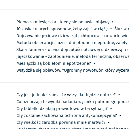
Pierwsza miesiączka - kiedy się pojawia, objawy
•
10 zaskakujących sposobów, żeby zajść w ciążę
•
Śluz w 
Dojrzewanie płciowe dziewcząt i chłopców - co warto wie
Metoda obserwacji śluzu - dni płodne i niepłodne, zalety 
Skala Tannera - ocena dojrzałości płciowej u dziewcząt i
Jajeczkowanie - zapłodnienie, metoda termiczna, obserwa
Miesiączki są kobietom niepotrzebne?
•
Wstydziła się objawów. "Ogromny nowotwór, który wyżera
Czy jest jednak szansa, że wszystko będzie dobrze?
•
Co oznaczają te wyniki badania wycinka pobranego podcz
Czy tabletki działają prawidłowo w tej sytuacji?
•
Czy zostanie zachowana ochrona antykoncepcyjna?
•
Czy wielkość zarodka powinna mnie martwić?
•