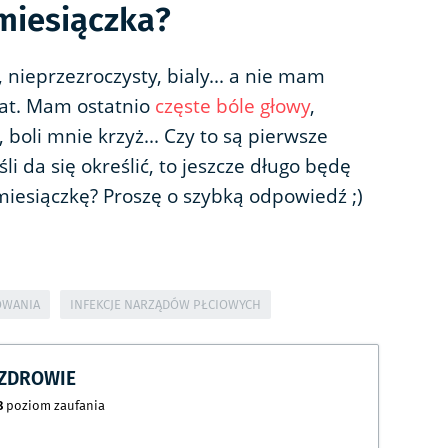
 miesiączka?
 nieprzezroczysty, bialy... a nie mam
lat. Mam ostatnio
częste bóle głowy
,
 boli mnie krzyż... Czy to są pierwsze
li da się określić, to jeszcze długo będę
iesiączkę? Proszę o szybką odpowiedź ;)
OWANIA
INFEKCJE NARZĄDÓW PŁCIOWYCH
CZDROWIE
8
poziom zaufania