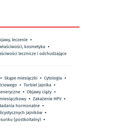
bjawy, leczenie
•
 właściwości, kosmetyka
•
aściwości lecznicze i odchudzające
•
Skąpe miesiączki
•
Cytologia
•
łciowego
•
Torbiel jajnika
•
eneryczne
•
Objawy ciąży
•
 miesiączkowy
•
Zakażenie HPV
•
Badania hormonalne
•
licystycznych jajników
•
osunku (postkoitalny)
•