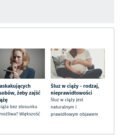
zaskakujących
Śluz w ciąży - rodzaj,
sobów, żeby zajść
nieprawidłowości
iążę
Śluz w ciąży jest
ciąża bez stosunku
naturalnym i
 możliwa? Większość
prawidłowym objawem