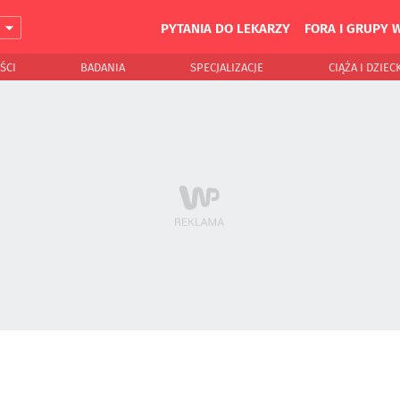
PYTANIA DO LEKARZY
FORA I GRUPY 
J
ŚCI
BADANIA
SPECJALIZACJE
CIĄŻA I DZIEC