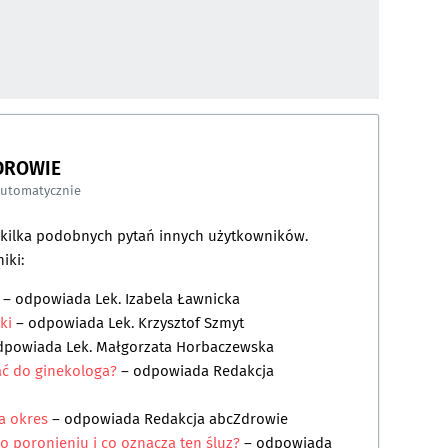
DROWIE
automatycznie
a kilka podobnych pytań innych użytkowników.
iki:
– odpowiada
Lek. Izabela Ławnicka
ki
– odpowiada
Lek. Krzysztof Szmyt
dpowiada
Lek. Małgorzata Horbaczewska
ać do ginekologa?
– odpowiada
Redakcja
a okres
– odpowiada
Redakcja abcZdrowie
o poronieniu i co oznacza ten śluz?
– odpowiada