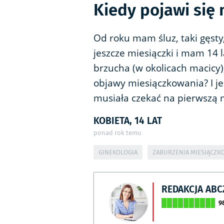
Kiedy pojawi się
Od roku mam śluz, taki gęsty,
jeszcze miesiączki i mam 14 
brzucha (w okolicach macicy),
objawy miesiączkowania? I jeś
musiała czekać na pierwszą m
KOBIETA, 14 LAT
ponad rok temu
GINEKOLOGIA
ZABURZENIA MIESIĄCZK
REDAKCJA AB
9