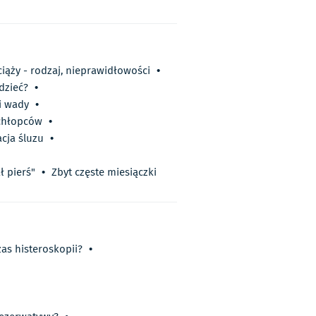
ciąży - rodzaj, nieprawidłowości
•
dzieć?
•
i wady
•
 chłopców
•
cja śluzu
•
ł pierś"
•
Zbyt częste miesiączki
as histeroskopii?
•