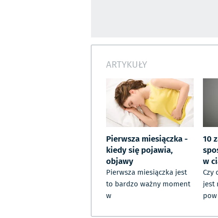
ARTYKUŁY
Pierwsza miesiączka -
10 
kiedy się pojawia,
spo
objawy
w c
Pierwsza miesiączka jest
Czy 
to bardzo ważny moment
jest
w
pow