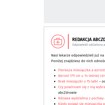
REDAKCJA ABCZ
Odpowiedź udzielona 
Nasi lekarze odpowiedzieli już n
Poniżej znajdziesz do nich odnośn
Pierwsza miesiączka a wzrost
Wzrost 179 cm u 14-letniej cór
Brak miesiączki u 15-latki
– o
Czy powinnam się z nią wybr
abcZdrowie
Rdzawa wydzielina z pochwy 
Kiedy pojawi się miesiączka p