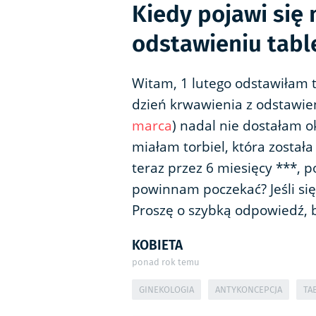
Kiedy pojawi się
odstawieniu tabl
Witam, 1 lutego odstawiłam t
dzień krwawienia z odstawien
marca
) nadal nie dostałam o
miałam torbiel, która została 
teraz przez 6 miesięcy ***, 
powinnam poczekać? Jeśli się
Proszę o szybką odpowiedź, 
KOBIETA
ponad rok temu
GINEKOLOGIA
ANTYKONCEPCJA
TA