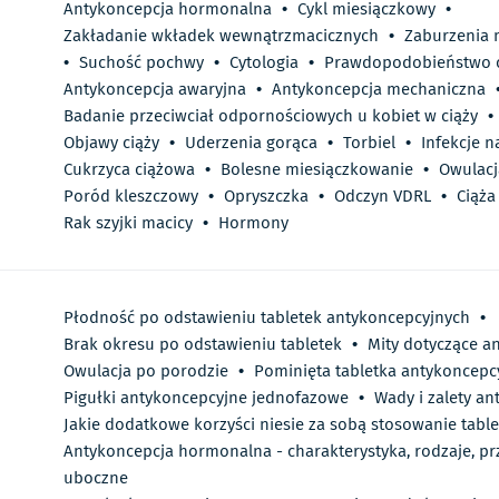
Antykoncepcja hormonalna
•
Cykl miesiączkowy
•
Zakładanie wkładek wewnątrzmacicznych
•
Zaburzenia 
•
Suchość pochwy
•
Cytologia
•
Prawdopodobieństwo c
Antykoncepcja awaryjna
•
Antykoncepcja mechaniczna
Badanie przeciwciał odpornościowych u kobiet w ciąży
•
Objawy ciąży
•
Uderzenia gorąca
•
Torbiel
•
Infekcje 
Cukrzyca ciążowa
•
Bolesne miesiączkowanie
•
Owulacj
Poród kleszczowy
•
Opryszczka
•
Odczyn VDRL
•
Ciąża
Rak szyjki macicy
•
Hormony
Płodność po odstawieniu tabletek antykoncepcyjnych
•
Brak okresu po odstawieniu tabletek
•
Mity dotyczące a
Owulacja po porodzie
•
Pominięta tabletka antykoncepc
Pigułki antykoncepcyjne jednofazowe
•
Wady i zalety a
Jakie dodatkowe korzyści niesie za sobą stosowanie tabl
Antykoncepcja hormonalna - charakterystyka, rodzaje, prz
uboczne