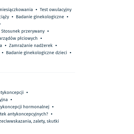
miesiączkowania
•
Test owulacyjny
iąży
•
Badanie ginekologiczne
•
•
Stosunek przerywany
•
narządów płciowych
•
a
•
Zamrażanie nadżerek
•
•
Badanie ginekologiczne dzieci
•
ntykoncepcji
•
yjna
•
ntykoncepcji hormonalnej
•
etek antykoncepcyjnych?
•
eciwwskazania, zalety, skutki