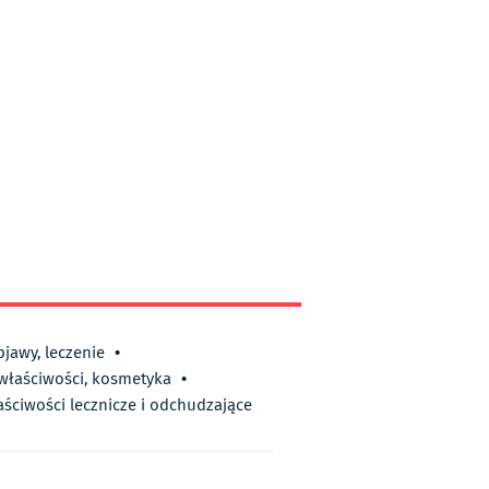
bjawy, leczenie
•
 właściwości, kosmetyka
•
aściwości lecznicze i odchudzające