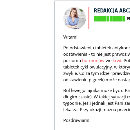
REDAKCJA AB
9
Witam!
Po odstawieniu tabletek antykon
odstawienia - to nie jest prawdz
poziomu
hormonów
we
krwi
. Po
tabletek cykl owulacyjny, w któr
zwykle. Co za tym idzie "prawdzi
odstawieniu pigułek) może nastąpi
Ból lewego jajnika może być u P
długim czasie). W takiej sytuacj
tygodnie. Jeśli jednak jest Pani 
lekarza. Przy okazji można przeci
Pozdrawiam!