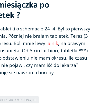
 miesiączka po
etek ?
abletki o schemacie 24+4. Był to pierwszy
ia. Później nie brałam tabletek. Teraz (3
kresu. Boli mnie lewy
jajnik
, na prawym
usunięta. Od 5-ciu lat biorę tabletki *** i
po odstawieniu nie mam okresu. Ile czasu
 nie pojawi, czy mam iść do lekarza?
boję się nawrotu choroby.
BLETKI ANTYKONCEPCYJNE