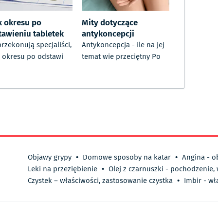
k okresu po
Mity dotyczące
tawieniu tabletek
antykoncepcji
przekonują specjaliści,
Antykoncepcja - ile na jej
 okresu po odstawi
temat wie przeciętny Po
Objawy grypy
•
Domowe sposoby na katar
•
Angina - o
Leki na przeziębienie
•
Olej z czarnuszki - pochodzenie,
Czystek – właściwości, zastosowanie czystka
•
Imbir - wł