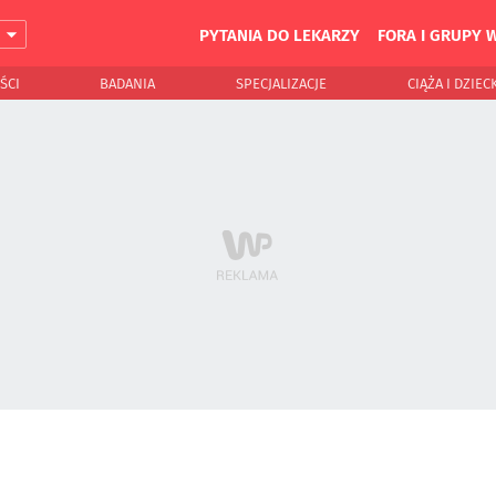
PYTANIA DO LEKARZY
FORA I GRUPY 
J
ŚCI
BADANIA
SPECJALIZACJE
CIĄŻA I DZIEC