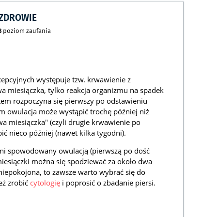
CZDROWIE
8
poziom zaufania
cepcyjnych występuje tzw. krwawienie z
iwa miesiączka, tylko reakcja organizmu na spadek
tem rozpoczyna się pierwszy po odstawieniu
ym owulacja może wystąpić trochę później niż
wa miesiączka" (czyli drugie krwawienie po
ć nieco później (nawet kilka tygodni).
ani spowodowany owulacją (pierwszą po dość
i miesiączki można się spodziewać za około dwa
zaniepokojona, to zawsze warto wybrać się do
eż zrobić
cytologię
i poprosić o zbadanie piersi.