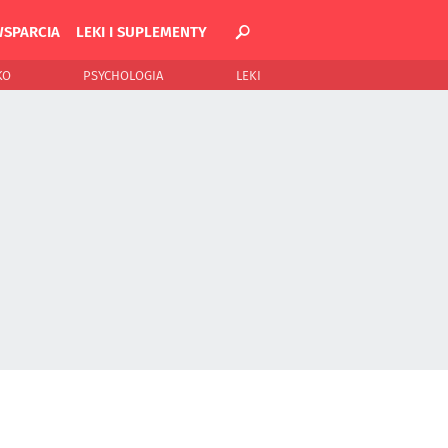
WSPARCIA
LEKI I SUPLEMENTY
KO
PSYCHOLOGIA
LEKI