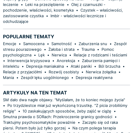
leczenie
•
Leki na przeziębienie
•
Olej z czarnuszki -
pochodzenie, właściwości, kosmetyka
•
Czystek – właściwości,
zastosowanie czystka
•
Imbir - właściwości lecznicze i
odchudzające
POPULARNE TEMATY
Emocje
•
Samoocena
•
Samotność
•
Zaburzenia snu
•
Zespół
stresu pourazowego
•
Żałoba i strata
•
Trauma
•
Pomoc
psychologiczna
•
Lęk
•
Nerwica
•
Relacje z rodzicami i teściami
•
Interwencja kryzysowa
•
Anoreksja
•
Zaburzenia pamięci i
intelektu
•
Depresja maniakalna
•
Ataki paniki
•
Ból brzucha
•
Relacje z przyjaciółmi
•
Rozwój osobisty
•
Nerwica żołądka
•
Mania
•
Zespół lęku uogólnionego
•
Depresja reaktywna
ARTYKUŁY NA TEN TEMAT
SM dało dwa nagłe objawy. "Myślałam, że to koniec mojego życia"
•
Po trzydziestce miał już wykończoną trzustkę. "Z picia zrobiliśmy
religię"
•
10 zaskakujących sposobów, żeby zajść w ciążę
•
Smutna prawda o SORach: Przekroczenie granicy godności
•
Traktujmy psychosomatyków poważnie
•
Zaczęło się od raka
piersi. Potem było już tylko gorzej
•
Na czym polega terapia