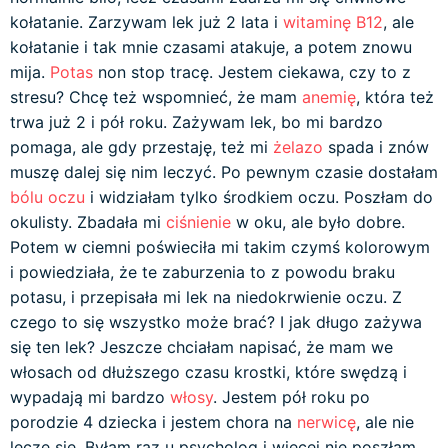
kołatanie. Zarzywam lek już 2 lata i
witaminę B12
, ale
kołatanie i tak mnie czasami atakuje, a potem znowu
mija.
Potas
non stop tracę. Jestem ciekawa, czy to z
stresu? Chcę też wspomnieć, że mam
anemię
, która też
trwa już 2 i pół roku. Zażywam lek, bo mi bardzo
pomaga, ale gdy przestaję, też mi
żelazo
spada i znów
muszę dalej się nim leczyć. Po pewnym czasie dostałam
bólu oczu
i widziałam tylko środkiem oczu. Poszłam do
okulisty. Zbadała mi
ciśnienie
w oku, ale było dobre.
Potem w ciemni poświeciła mi takim czymś kolorowym
i powiedziała, że te zaburzenia to z powodu braku
potasu, i przepisała mi lek na niedokrwienie oczu. Z
czego to się wszystko może brać? I jak długo zażywa
się ten lek? Jeszcze chciałam napisać, że mam we
włosach od dłuższego czasu krostki, które swędzą i
wypadają mi bardzo
włosy
. Jestem pół roku po
porodzie 4 dziecka i jestem chora na
nerwicę
, ale nie
leczę się. Byłam raz u psycholog i więcej nie poszłam.