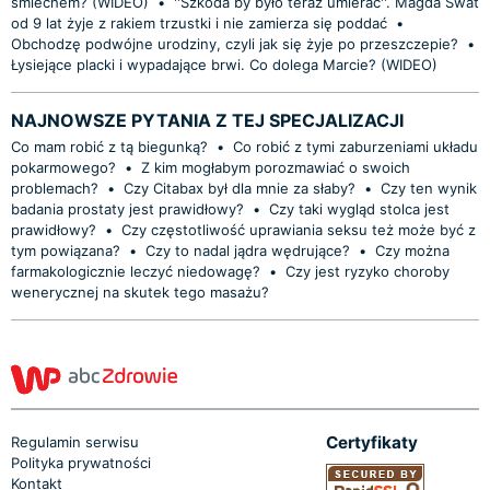
śmiechem? (WIDEO)
•
''Szkoda by było teraz umierać''. Magda Swat
od 9 lat żyje z rakiem trzustki i nie zamierza się poddać
•
Obchodzę podwójne urodziny, czyli jak się żyje po przeszczepie?
•
Łysiejące placki i wypadające brwi. Co dolega Marcie? (WIDEO)
NAJNOWSZE PYTANIA Z TEJ SPECJALIZACJI
Co mam robić z tą biegunką?
•
Co robić z tymi zaburzeniami układu
pokarmowego?
•
Z kim mogłabym porozmawiać o swoich
problemach?
•
Czy Citabax był dla mnie za słaby?
•
Czy ten wynik
badania prostaty jest prawidłowy?
•
Czy taki wygląd stolca jest
prawidłowy?
•
Czy częstotliwość uprawiania seksu też może być z
tym powiązana?
•
Czy to nadal jądra wędrujące?
•
Czy można
farmakologicznie leczyć niedowagę?
•
Czy jest ryzyko choroby
wenerycznej na skutek tego masażu?
Certyfikaty
Regulamin serwisu
Polityka prywatności
Kontakt