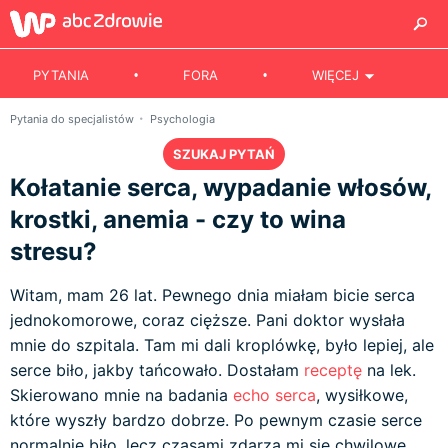
PYTANIA
FORA
WIĘCEJ
Pytania do specjalistów
Psychologia
SZUKAJ PYTAŃ
Kołatanie serca, wypadanie włosów,
krostki, anemia - czy to wina
stresu?
Witam, mam 26 lat. Pewnego dnia miałam bicie serca
jednokomorowe, coraz cięższe. Pani doktor wysłała
mnie do szpitala. Tam mi dali kroplówkę, było lepiej, ale
serce biło, jakby tańcowało. Dostałam
receptę
na lek.
Skierowano mnie na badania
echo serca
, wysiłkowe,
które wyszły bardzo dobrze. Po pewnym czasie serce
normalnie biło, lecz czasami zdarza mi się chwilowe