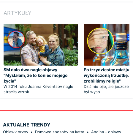
ARTYKUŁY
SM dało dwa nagłe objawy.
Po trzydziestce miał już
"Myślałam, że to koniec mojego
wykończoną trzustkę. "Z
życia"
zrobiliśmy religię"
W 2014 roku Joanna Kriventsov nagle
Dziś nie pije, ale jeszcze k
straciła wzrok
był wyso
AKTUALNE TRENDY
Objawy grypy
•
Domowe sposoby na katar
•
Angina - objawy,