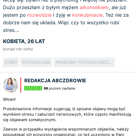
Dużo przeszłam z byłym mężem
alkoholikiem
, ale już
jestem po
rozwodzie
i żyję w
konkubinacie
. Też nie za
dobrze nam się układa. Więc czy to wszystko robi
stres....
KOBIETA, 26 LAT
ponad rok temu
STRES
PSYCHOLOGIA
PROBLEMY PSYCHOLOGICZNE
REDAKCJA ABCZDROWIE
98
poziom zaufania
Witam!
Przedstawione informacje sugerują, iż opisane objawy mogą być
wynikiem stresu i zaburzeń nerwicowych, które często manifestują
się objawami somatycznymi.
Zawsze w przypadku wystąpienia wspomnianych objawów, należy
poszukiwać ich przyczyny organicznej, co też uczyniono w Pani