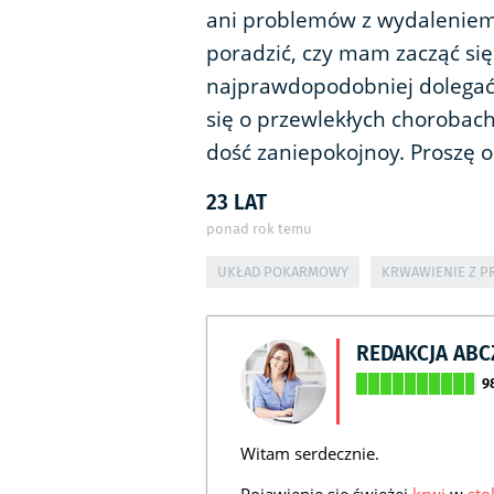
ani problemów z wydaleniem 
poradzić, czy mam zacząć s
najprawdopodobniej dolegać?
się o przewlekłych chorobach
dość zaniepokojnoy. Proszę
23 LAT
ponad rok temu
UKŁAD POKARMOWY
KRWAWIENIE Z 
REDAKCJA AB
9
Witam serdecznie.