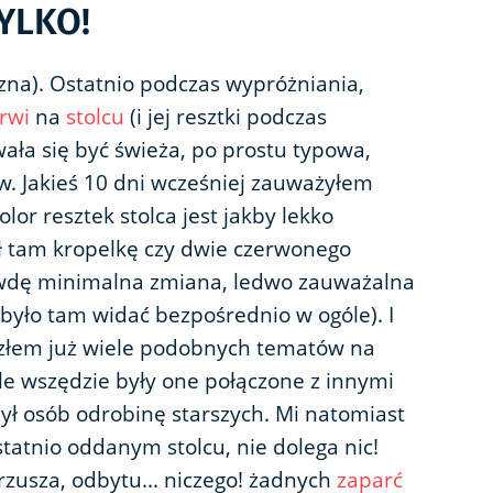
TYLKO!
na). Ostatnio podczas wypróżniania,
rwi
na
stolcu
(i jej resztki podczas
ała się być świeża, po prostu typowa,
w. Jakieś 10 dni wcześniej zauważyłem
lor resztek stolca jest jakby lekko
ał tam kropelkę czy dwie czerwonego
awdę minimalna zmiana, ledwo zauważalna
 było tam widać bezpośrednio w ogóle). I
azłem już wiele podobnych tematów na
ale wszędzie były one połączone z innymi
zył osób odrobinę starszych. Mi natomiast
statnio oddanym stolcu, nie dolega nic!
rzusza, odbytu... niczego! żadnych
zaparć