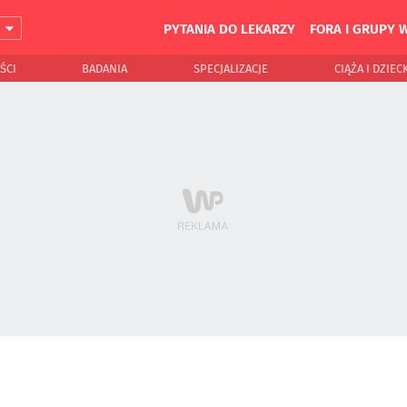
PYTANIA DO LEKARZY
FORA I GRUPY 
J
ŚCI
BADANIA
SPECJALIZACJE
CIĄŻA I DZIEC