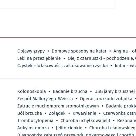
Objawy grypy
•
Domowe sposoby na katar
•
Angina - o
Leki na przeziębienie
•
Olej z czarnuszki - pochodzenie,
Czystek – właściwości, zastosowanie czystka
•
Imbir - wł
Kolonoskopia
•
Badanie brzucha
•
USG jamy brzusznej
Zespół Mallory'ego-Weiss'a
•
Operacja wrzodu żołądka
Zatrucie muchomorem sromotnikowym
•
Badanie prokt
Ból brzucha
•
Żołądek
•
Krwawienie
•
Czerwonka ostr
Trombocytopenia
•
Choroba uchyłkowa jelit
•
Rezonans
Ankylostomoza
•
Jelito cienkie
•
Choroba Leśniowskie
Diagnostyka zaburzeń przewodu pokarmowego i chorób a