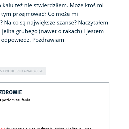
kału też nie stwierdziłem. Może ktoś mi
ię tym przejmować? Co może mi
 Na co są największe szanse? Naczytałem
 jelita grubego (nawet o rakach) i jestem
 o odpowiedź. Pozdrawiam
PRZEWODU POKARMOWEGO
CZDROWIE
8
poziom zaufania