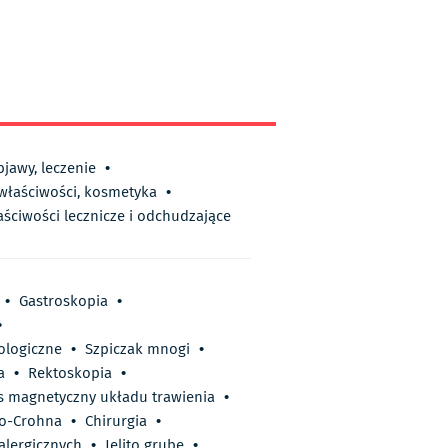
bjawy, leczenie
•
 właściwości, kosmetyka
•
aściwości lecznicze i odchudzające
•
Gastroskopia
•
•
ologiczne
•
Szpiczak mnogi
•
a
•
Rektoskopia
•
 magnetyczny układu trawienia
•
go-Crohna
•
Chirurgia
•
lergicznych
•
Jelito grube
•