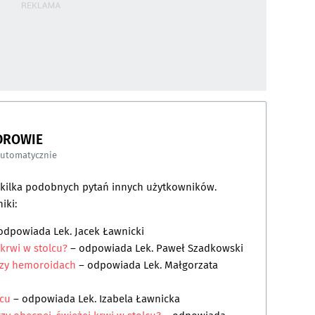
DROWIE
automatycznie
a kilka podobnych pytań innych użytkowników.
iki:
odpowiada
Lek. Jacek Ławnicki
krwi w stolcu?
– odpowiada
Lek. Paweł Szadkowski
przy hemoroidach
– odpowiada
Lek. Małgorzata
lcu
– odpowiada
Lek. Izabela Ławnicka