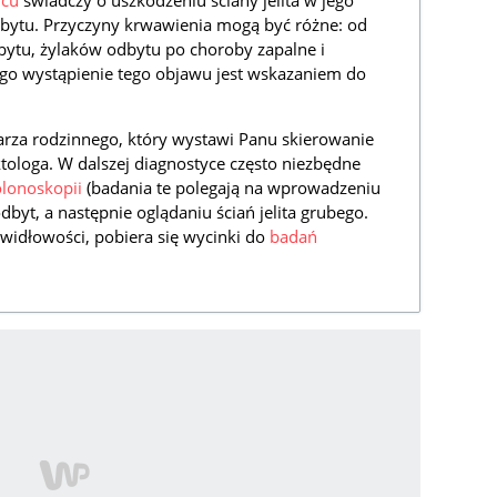
lcu
świadczy o uszkodzeniu ściany jelita w jego
bytu. Przyczyny krwawienia mogą być różne: od
bytu, żylaków odbytu po choroby zapalne i
ego wystąpienie tego objawu jest wskazaniem do
karza rodzinnego, który wystawi Panu skierowanie
ktologa. W dalszej diagnostyce często niezbędne
lonoskopii
(badania te polegają na wprowadzeniu
byt, a następnie oglądaniu ściań jelita grubego.
widłowości, pobiera się wycinki do
badań