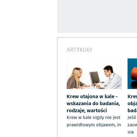
ARTYKUŁY
Krew utajona w kale -
Kre
wskazania do badania,
obj
rodzaje, wartości
bad
Krew w kale nigdy nie jest
Jeśl
prawidłowym objawem, in
zauw
nie