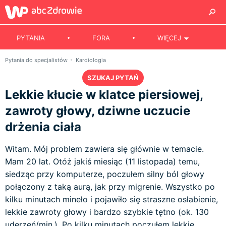
PYTANIA
FORA
WIĘCEJ
Pytania do specjalistów
Kardiologia
SZUKAJ PYTAŃ
Lekkie kłucie w klatce piersiowej,
zawroty głowy, dziwne uczucie
drżenia ciała
Witam. Mój problem zawiera się głównie w temacie.
Mam 20 lat. Otóż jakiś miesiąc (11 listopada) temu,
siedząc przy komputerze, poczułem silny ból głowy
połączony z taką aurą, jak przy migrenie. Wszystko po
kilku minutach mineło i pojawiło się straszne osłabienie,
lekkie zawroty głowy i bardzo szybkie tętno (ok. 130
uderzeń/min.). Po kilku minutach poczułem lekkie