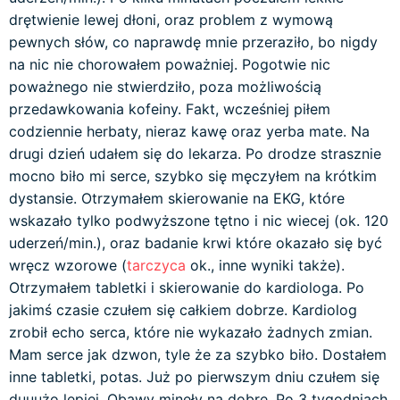
drętwienie lewej dłoni, oraz problem z wymową
pewnych słów, co naprawdę mnie przeraziło, bo nigdy
na nic nie chorowałem poważniej. Pogotwie nic
poważnego nie stwierdziło, poza możliwością
przedawkowania kofeiny. Fakt, wcześniej piłem
codziennie herbaty, nieraz kawę oraz yerba mate. Na
drugi dzień udałem się do lekarza. Po drodze strasznie
mocno biło mi serce, szybko się męczyłem na krótkim
dystansie. Otrzymałem skierowanie na EKG, które
wskazało tylko podwyższone tętno i nic wiecej (ok. 120
uderzeń/min.), oraz badanie krwi które okazało się być
wręcz wzorowe (
tarczyca
ok., inne wyniki także).
Otrzymałem tabletki i skierowanie do kardiologa. Po
jakimś czasie czułem się całkiem dobrze. Kardiolog
zrobił echo serca, które nie wykazało żadnych zmian.
Mam serce jak dzwon, tyle że za szybko biło. Dostałem
inne tabletki, potas. Już po pierwszym dniu czułem się
duuużo lepiej. Obawy mineły na dobre. Po 3 tygodniach,