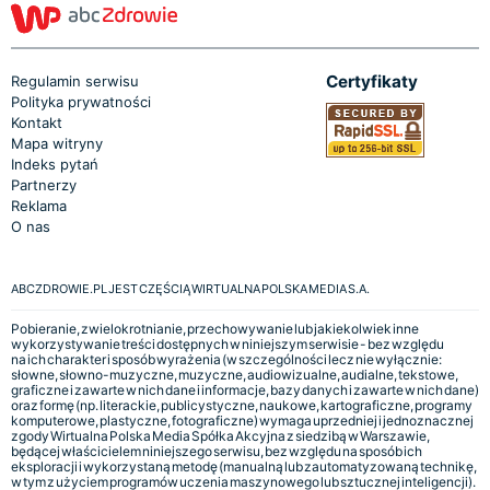
Certyfikaty
Regulamin serwisu
Polityka prywatności
Kontakt
Mapa witryny
Indeks pytań
Partnerzy
Reklama
O nas
ABCZDROWIE.PL JEST CZĘŚCIĄ WIRTUALNA POLSKA MEDIA S.A.
Pobieranie, zwielokrotnianie, przechowywanie lub jakiekolwiek inne
wykorzystywanie treści dostępnych w niniejszym serwisie - bez względu
na ich charakter i sposób wyrażenia (w szczególności lecz nie wyłącznie:
słowne, słowno-muzyczne, muzyczne, audiowizualne, audialne, tekstowe,
graficzne i zawarte w nich dane i informacje, bazy danych i zawarte w nich dane)
oraz formę (np. literackie, publicystyczne, naukowe, kartograficzne, programy
komputerowe, plastyczne, fotograficzne) wymaga uprzedniej i jednoznacznej
zgody Wirtualna Polska Media Spółka Akcyjna z siedzibą w Warszawie,
będącej właścicielem niniejszego serwisu, bez względu na sposób ich
eksploracji i wykorzystaną metodę (manualną lub zautomatyzowaną technikę,
w tym z użyciem programów uczenia maszynowego lub sztucznej inteligencji).