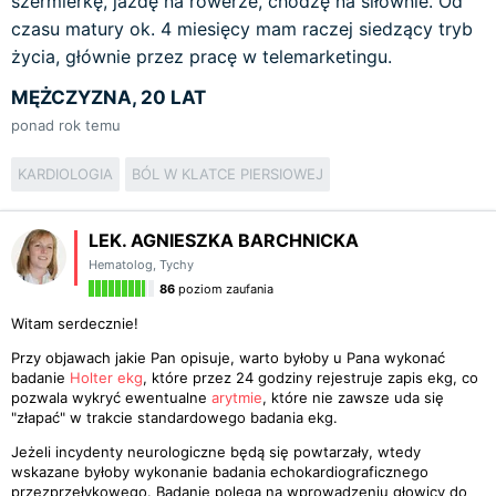
szermierkę, jazdę na rowerze, chodzę na siłownie. Od
czasu matury ok. 4 miesięcy mam raczej siedzący tryb
życia, głównie przez pracę w telemarketingu.
MĘŻCZYZNA, 20 LAT
ponad rok temu
KARDIOLOGIA
BÓL W KLATCE PIERSIOWEJ
LEK. AGNIESZKA BARCHNICKA
Hematolog
,
Tychy
86
poziom zaufania
Witam serdecznie!
Przy objawach jakie Pan opisuje, warto byłoby u Pana wykonać
badanie
Holter ekg
, które przez 24 godziny rejestruje zapis ekg, co
pozwala wykryć ewentualne
arytmie
, które nie zawsze uda się
"złapać" w trakcie standardowego badania ekg.
Jeżeli incydenty neurologiczne będą się powtarzały, wtedy
wskazane byłoby wykonanie badania echokardiograficznego
przezprzełykowego. Badanie polega na wprowadzeniu głowicy do