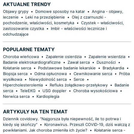
AKTUALNE TRENDY
Objawy grypy
•
Domowe sposoby na katar
•
Angina - objawy,
leczenie
•
Leki na przeziębienie
•
Olej z czarnuszki -
pochodzenie, właściwości, kosmetyka
•
Czystek – właściwości,
zastosowanie czystka
•
Imbir - właściwości lecznicze i
odchudzające
POPULARNE TEMATY
Choroba wieńcowa
•
Zapalenie osierdzia
•
Zapalenie wsierdzia
•
Badanie elektrokardiograficzne
•
Zawał serca
•
Duszności
•
Kołatanie serca
•
Podstawowe badanie lekarskie
•
Bradykardia
•
Biopsja serca
•
Odma opłucnowa
•
Cewnikowanie serca
•
Próba
wysiłkowa
•
Niewydolność serca
•
Serce
•
Hipercholesterolemia
•
Refluks żołądkowo-przełykowy
•
Badanie
serca
•
TeleEKG
•
USG doppler
•
Choroba wysokościowa
•
Nerwica serca
•
Kardioplegia
ARTYKUŁY NA TEN TEMAT
Dziennik covidowy. "Najgorsza była niepewność, ile to potrwa i
kiedy się skończy"
•
Koronawirus. Przeszli COVID-19, dziś walczą z
powikłaniami. Jak choroba zmieniła ich życie?
•
Kołatanie serca -