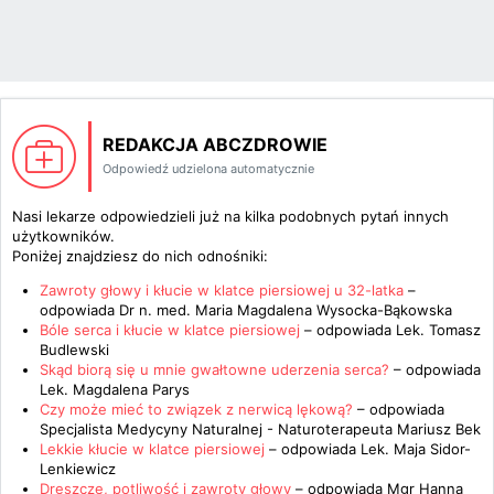
REDAKCJA ABCZDROWIE
Odpowiedź udzielona automatycznie
Nasi lekarze odpowiedzieli już na kilka podobnych pytań innych
użytkowników.
Poniżej znajdziesz do nich odnośniki:
Zawroty głowy i kłucie w klatce piersiowej u 32-latka
–
odpowiada
Dr n. med. Maria Magdalena Wysocka-Bąkowska
Bóle serca i kłucie w klatce piersiowej
– odpowiada
Lek. Tomasz
Budlewski
Skąd biorą się u mnie gwałtowne uderzenia serca?
– odpowiada
Lek. Magdalena Parys
Czy może mieć to związek z nerwicą lękową?
– odpowiada
Specjalista Medycyny Naturalnej - Naturoterapeuta Mariusz Bek
Lekkie kłucie w klatce piersiowej
– odpowiada
Lek. Maja Sidor-
Lenkiewicz
Dreszcze, potliwość i zawroty głowy
– odpowiada
Mgr Hanna