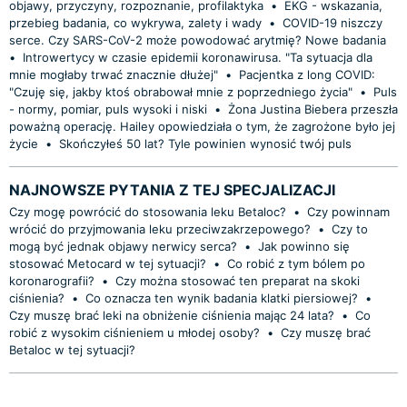
objawy, przyczyny, rozpoznanie, profilaktyka
•
EKG - wskazania,
przebieg badania, co wykrywa, zalety i wady
•
COVID-19 niszczy
serce. Czy SARS-CoV-2 może powodować arytmię? Nowe badania
•
Introwertycy w czasie epidemii koronawirusa. "Ta sytuacja dla
mnie mogłaby trwać znacznie dłużej"
•
Pacjentka z long COVID:
"Czuję się, jakby ktoś obrabował mnie z poprzedniego życia"
•
Puls
- normy, pomiar, puls wysoki i niski
•
Żona Justina Biebera przeszła
poważną operację. Hailey opowiedziała o tym, że zagrożone było jej
życie
•
Skończyłeś 50 lat? Tyle powinien wynosić twój puls
NAJNOWSZE PYTANIA Z TEJ SPECJALIZACJI
Czy mogę powrócić do stosowania leku Betaloc?
•
Czy powinnam
wrócić do przyjmowania leku przeciwzakrzepowego?
•
Czy to
mogą być jednak objawy nerwicy serca?
•
Jak powinno się
stosować Metocard w tej sytuacji?
•
Co robić z tym bólem po
koronarografii?
•
Czy można stosować ten preparat na skoki
ciśnienia?
•
Co oznacza ten wynik badania klatki piersiowej?
•
Czy muszę brać leki na obniżenie ciśnienia mając 24 lata?
•
Co
robić z wysokim ciśnieniem u młodej osoby?
•
Czy muszę brać
Betaloc w tej sytuacji?