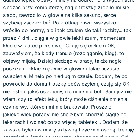
siedząc przy komputerze, nagle troszkę zrobiło mi sie
słabo, zawróciło w głowie na kilka sekund, serce
szybciej zaczeło bić. Po krótkiej chwili wszystko
wróciło do normy, ale i tak czułem sie taki rozbity... tak
przez 4 dni... ciągle w głowie lekki szum, momentami
kłucie w klatce piersiowej. Czuję się całkiem OK,
zauważyłem, że kiedy trenuję (rozciąganie, bieg), to
objawy mijają. Dzisiaj siedząc w pracy, także nagle
poczułem lekkie kręcenie w głowie i takie uczucie
osłabienia. Mineło po niedługim czasie. Dodam, że po
powrocie do domu troszkę poćwiczyłem, czuję się OK,
nie jestem jakiś osłabiony, nic mnie nie boli. Sam już nie
wiem, czy to efekt leku, który może ciśnienie zmienia,
czy nerwy, których mi nie brakowało. Proszę o
jakiekolwiek porady, nie chciałbym chodzić ciągle po
lekarzach i wcinać coraz więcej tabletek... Dodam, że
zawsze byłem w miarę aktywną fizycznie osobą, trenuję