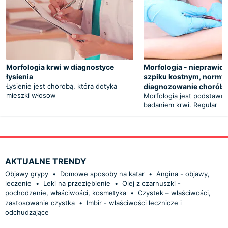
Morfologia krwi w diagnostyce
Morfologia - nieprawid
łysienia
szpiku kostnym, normy,
Łysienie jest chorobą, która dotyka
diagnozowanie chorób
mieszki włosow
Morfologia jest podstaw
badaniem krwi. Regular
AKTUALNE TRENDY
Objawy grypy
•
Domowe sposoby na katar
•
Angina - objawy,
leczenie
•
Leki na przeziębienie
•
Olej z czarnuszki -
pochodzenie, właściwości, kosmetyka
•
Czystek – właściwości,
zastosowanie czystka
•
Imbir - właściwości lecznicze i
odchudzające