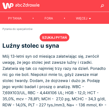
PYTANIA
FORA
WIĘCEJ
Pytania do specjalistów
SZUKAJ PYTAŃ
Luźny stolec u syna
Mój 13-letni syn od miesiąca załatwiając się, zwrócił
uwagę, że jego stolec jest zawsze luźny i rzadki.
Załatwia się tak co najmniej trzy razy na dzień. Ponadto
nic go nie boli. Niepokoi mnie to, gdyż zawsze miał
stolec twardy. Dodam, że dojrzewa i dużo je. Podaję
jego wyniki badań i proszę o analizę. WBC -
7,69X103/UL, RBC - 4,44X106 UL; HGB - 12,0; HCT -
35,0%, mcv - 78,8Fl; MCH - 27,0 pg, MCHC - 34,3 g/dl,
RDW - 14,0%, PLT - 227 tys./mm3, Na+ - 136 mmol, K+ -