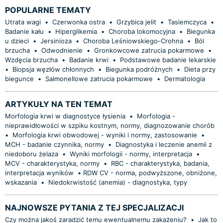
POPULARNE TEMATY
Utrata wagi
•
Czerwonka ostra
•
Grzybica jelit
•
Tasiemczyca
•
Badanie kału
•
Hiperglikemia
•
Choroba lokomocyjna
•
Biegunka
u dzieci
•
Jersinioza
•
Choroba Leśniowskiego-Crohna
•
Ból
brzucha
•
Odwodnienie
•
Gronkowcowe zatrucia pokarmowe
•
Wzdęcia brzucha
•
Badanie krwi
•
Podstawowe badanie lekarskie
•
Biopsja węzłów chłonnych
•
Biegunka podróżnych
•
Dieta przy
biegunce
•
Salmonellowe zatrucia pokarmowe
•
Dermatologia
ARTYKUŁY NA TEN TEMAT
Morfologia krwi w diagnostyce łysienia
•
Morfologia -
nieprawidłowości w szpiku kostnym, normy, diagnozowanie chorób
•
Morfologia krwi obwodowej - wyniki i normy, zastosowanie
•
MCH - badanie czynnika, normy
•
Diagnostyka i leczenie anemii z
niedoboru żelaza
•
Wyniki morfologii - normy, interpretacja
•
MCV - charakterystyka, normy
•
RBC - charakterystyka, badania,
interpretacja wyników
•
​RDW CV - norma, podwyższone, obniżone,
wskazania
•
Niedokrwistość (anemia) - diagnostyka, typy
NAJNOWSZE PYTANIA Z TEJ SPECJALIZACJI
Czy można jakoś zaradzić temu ewentualnemu zakażeniu?
•
Jak to