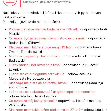
Odpowiedź udzielona automatycznie
Nasi lekarze odpowiedzieli już na kilka podobnych pytań innych
użytkowników.
Poniżej znajdziesz do nich odnośniki:
Prośba o analizę wyniku badania krwi 18-latki
– odpowiada
Piotr
Pilarski
Co może być przyczyną luźnych stolców u syna?
– odpowiada
Redakcja abcZdrowie
Dlaczego mam luźne stolce mając 19 lat?
– odpowiada
Paweł
Żmuda-Trzebiatowski
Nudności, wymioty i luźne stolce
– odpowiada
Lek. Tomasz
Budlewski
Luźny stolec i ból brzucha z rana
– odpowiada
Lek. Jacek
Ławnicki
Luźne stolce a biegunka przewlekła
– odpowiada
Lek.
Małgorzata Horbaczewska
Dlaczego moje stolce są raczej luźne?
– odpowiada
Redakcja
abcZdrowie
Luźne stolce a skuteczność antykoncepcji hormonalnej
–
odpowiada
Lek. Jacek Ławnicki
Co oznacza mój luźny stolec?
– odpowiada
Lek. Aleksandra
Witkowska
Dlaczego mam takie luźne stolce mając 27 lat?
– odpowiada
Lek.