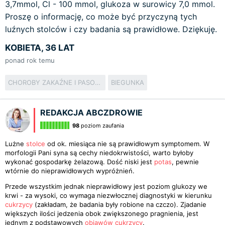
3,7mmol, Cl - 100 mmol, glukoza w surowicy 7,0 mmol.
Proszę o informację, co może być przyczyną tych
luźnych stolców i czy badania są prawidłowe. Dziękuję.
KOBIETA, 36 LAT
ponad rok temu
CHOROBY ZAKAŹNE I PASOŻYTNICZE
BIEGUNKA
REDAKCJA ABCZDROWIE
98
poziom zaufania
Lużne
stolce
od ok. miesiąca nie są prawidłowym symptomem. W
morfologii Pani syna są cechy niedokrwistości, warto byłoby
wykonać gospodarkę żelazową. Dość niski jest
potas
, pewnie
wtórnie do nieprawidłowych wypróżnień.
Przede wszystkim jednak nieprawidłowy jest poziom glukozy we
krwi - za wysoki, co wymaga niezwłocznej diagnostyki w kierunku
cukrzycy
(zakładam, że badania były robione na czczo). Zjadanie
większych ilości jedzenia obok zwiększonego pragnienia, jest
jednym z podstawowych
objawów cukrzycy
.