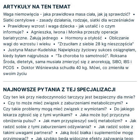
ARTYKUŁY NA TEN TEMAT
Waga niemowlęcia - jaka prawidłowa masa ciała, jak ją sprawdzić?
•
Siatki centylowe - zasady działania, rodzaje, siatki dla wcześniaków
•
Prawidłowy wzrost i waga dziecka - jak ustalić i o czym
informuje?
•
Agnieszka, Iwona i Monika przeszły operacje
bariatryczne. Żałują jednego
•
Hormony a otyłość
•
Obliczanie
wagi do wzrostu i wieku
•
"Zrzuciłam z siebie 28 kg nieszczęścia"
•
Justyna Mazur-Kudelska: Największy życiowy sukces osiągnęłam,
kiedy byłam najgrubsza
•
"Ta choroba to samotność". Roksana
Środa, dietetyk, sama musiała zmierzyć się z anoreksją, SIBO, IBS i
PCOS
•
Doktor Wiśniewska schudła 40 kg. Mówi, co zmieniła w
swoim życiu
NAJNOWSZE PYTANIA Z TEJ SPECJALIZACJI
Czy ten lek przy niedoczynności tarczycy jest bezpieczny dla mnie?
•
Czy to może mieć związek z zaburzeniami metabolicznymi?
•
Czy takie problemy mogą mieć związek z wymiotami?
•
Do jakiego
lekarza zgłosić się z tymi wynikami?
•
Jaka może być przyczyna
obniżenia pulsu?
•
Jak mam przyspieszyć swój metabolizm?
•
Jak
radzić sobie z tymi zaburzeniami odżywiania?
•
Jak radzić sobie z
takimi uwagami partnera?
•
Jaką ilość białka i suplementów mogę
przyjmować?
•
Jak szybko będą widoczne efekty zażywania tego