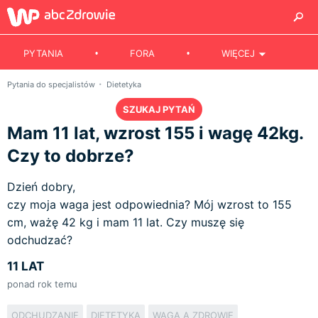
PYTANIA
FORA
WIĘCEJ
Pytania do specjalistów
Dietetyka
SZUKAJ PYTAŃ
Mam 11 lat, wzrost 155 i wagę 42kg.
Czy to dobrze?
Dzień dobry,
czy moja waga jest odpowiednia? Mój wzrost to 155
cm, ważę 42 kg i mam 11 lat. Czy muszę się
odchudzać?
11 LAT
ponad rok temu
ODCHUDZANIE
DIETETYKA
WAGA A ZDROWIE