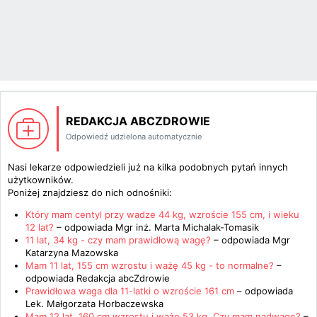
REDAKCJA ABCZDROWIE
Odpowiedź udzielona automatycznie
Nasi lekarze odpowiedzieli już na kilka podobnych pytań innych
użytkowników.
Poniżej znajdziesz do nich odnośniki:
Który mam centyl przy wadze 44 kg, wzroście 155 cm, i wieku
12 lat?
– odpowiada
Mgr inż. Marta Michalak-Tomasik
11 lat, 34 kg - czy mam prawidłową wagę?
– odpowiada
Mgr
Katarzyna Mazowska
Mam 11 lat, 155 cm wzrostu i ważę 45 kg - to normalne?
–
odpowiada
Redakcja abcZdrowie
Prawidłowa waga dla 11-latki o wzroście 161 cm
– odpowiada
Lek. Małgorzata Horbaczewska
Mam 12 lat, 160 cm wzrostu i ważę 53 kg. Czy mam nadwagę?
–