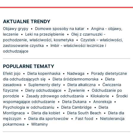
AKTUALNE TRENDY
Objawy grypy
•
Domowe sposoby na katar
•
Angina - objawy,
leczenie
•
Leki na przeziębienie
•
Olej z czarnuszki -
pochodzenie, właściwości, kosmetyka
•
Czystek – właściwości,
zastosowanie czystka
•
Imbir - właściwości lecznicze i
odchudzające
POPULARNE TEMATY
Efekt jojo
•
Dieta kopenhaska
•
Nadwaga
•
Porady dietetyczne
dla odchudzających się
•
Dieta śródziemnomorska
•
Dieta
zasadowa
•
Suplementy diety
•
Dieta alkaliczna
•
Ćwiczenia
fizyczne
•
Diety odchudzające
•
Żywienie
•
Odchudzanie po
porodzie
•
Zasady zdrowego odchudzania
•
Kilokalorie
•
Środki
wspomagające odchudzanie
•
Dieta Dukana
•
Anoreksja
•
Psychologia w odchudzaniu
•
Dieta Cambridge
•
Dieta
Montignaca
•
Dieta dla kobiet
•
Dieta South Beach
•
Dieta dla
mężczyzn
•
Dieta dla sportowców
•
Fast food
•
Nietolerancja
pokarmowa
•
Witaminy