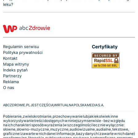
leku?
Certyfikaty
Regulamin serwisu
Polityka prywatności
Kontakt
Mapa witryny
Indeks pytań
Partnerzy
Reklama
O nas
ABCZDROWIE.PL JEST CZĘŚCIĄ WIRTUALNA POLSKA MEDIA S.A.
Pobieranie, zwielokrotnianie, przechowywanie lub jakiekolwiek inne
wykorzystywanie treści dostępnych w niniejszym serwisie - bez względu
na ich charakter i sposób wyrażenia (w szczególności lecz nie wyłącznie:
słowne, słowno-muzyczne, muzyczne, audiowizualne, audialne, tekstowe,
graficzne i zawarte w nich dane i informacje, bazy danych i zawarte w nich dane)
oraz formę (np. literackie, publicystyczne, naukowe, kartograficzne, programy