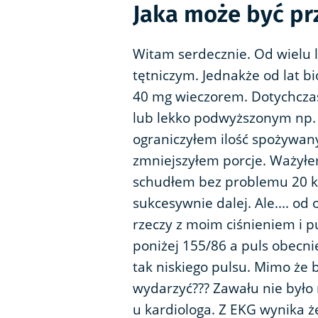
Jaka może być pr
Witam serdecznie. Od wielu 
tętniczym. Jednakże od lat bi
40 mg wieczorem. Dotychczas
lub lekko podwyższonym np. 
ograniczyłem ilość spożywan
zmniejszyłem porcje. Ważyłe
schudłem bez problemu 20 kg
sukcesywnie dalej. Ale.... od
rzeczy z moim ciśnieniem i p
poniżej 155/86 a puls obecni
tak niskiego pulsu. Mimo że b
wydarzyć??? Zawału nie było
u kardiologa. Z EKG wynika ż