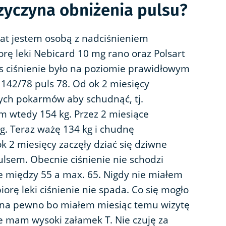
zyczyna obniżenia pulsu?
lat jestem osobą z nadciśnieniem
orę leki Nebicard 10 mg rano oraz Polsart
 ciśnienie było na poziomie prawidłowym
142/78 puls 78. Od ok 2 miesięcy
ych pokarmów aby schudnąć, tj.
m wtedy 154 kg. Przez 2 miesiące
. Teraz ważę 134 kg i chudnę
 ok 2 miesięcy zaczęły dziać się dziwne
ulsem. Obecnie ciśnienie nie schodzi
e między 55 a max. 65. Nigdy nie miałem
iorę leki ciśnienie nie spada. Co się mogło
 na pewno bo miałem miesiąc temu wizytę
e mam wysoki załamek T. Nie czuję za