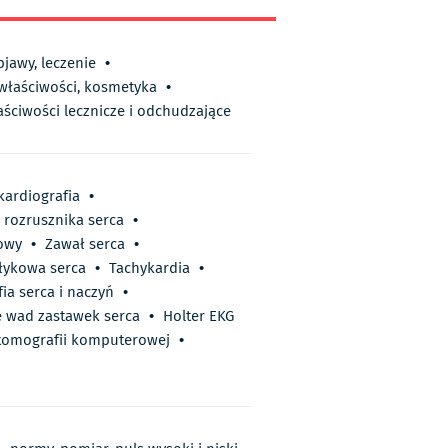
bjawy, leczenie
•
 właściwości, kosmetyka
•
aściwości lecznicze i odchudzające
kardiografia
•
 rozrusznika serca
•
owy
•
Zawał serca
•
łykowa serca
•
Tachykardia
•
fia serca i naczyń
•
e wad zastawek serca
•
Holter EKG
tomografii komputerowej
•