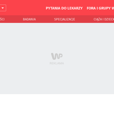
PYTANIA DO LEKARZY
FORA I GRUPY 
J
ŚCI
BADANIA
SPECJALIZACJE
CIĄŻA I DZIEC