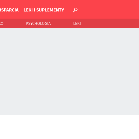
WSPARCIA
LEKI I SUPLEMENTY
KO
PSYCHOLOGIA
LEKI