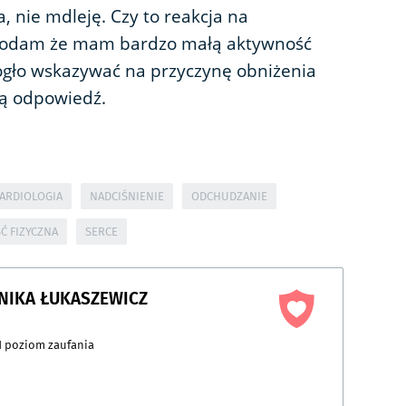
, nie mdleję. Czy to reakcja na
 Dodam że mam bardzo małą aktywność
mogło wskazywać na przyczynę obniżenia
ką odpowiedź.
ARDIOLOGIA
NADCIŚNIENIE
ODCHUDZANIE
 FIZYCZNA
SERCE
NIKA ŁUKASZEWICZ
1
poziom zaufania