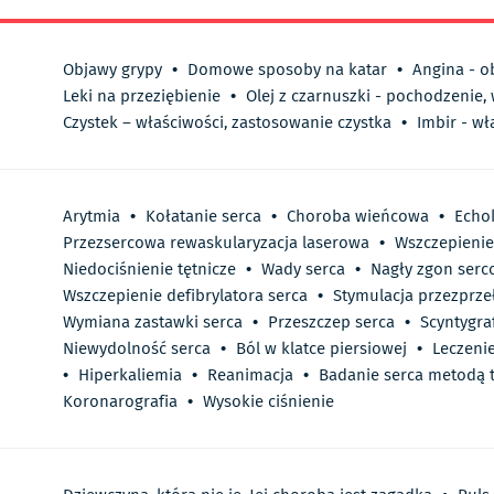
Objawy grypy
•
Domowe sposoby na katar
•
Angina - o
Leki na przeziębienie
•
Olej z czarnuszki - pochodzenie,
Czystek – właściwości, zastosowanie czystka
•
Imbir - wł
Arytmia
•
Kołatanie serca
•
Choroba wieńcowa
•
Echo
Przezsercowa rewaskularyzacja laserowa
•
Wszczepienie
Niedociśnienie tętnicze
•
Wady serca
•
Nagły zgon serc
Wszczepienie defibrylatora serca
•
Stymulacja przezprze
Wymiana zastawki serca
•
Przeszczep serca
•
Scyntygra
Niewydolność serca
•
Ból w klatce piersiowej
•
Leczeni
•
Hiperkaliemia
•
Reanimacja
•
Badanie serca metodą 
Koronarografia
•
Wysokie ciśnienie