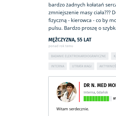
bardzo żadnych kołatań serca
zmniejszenie masy ciała???
fizyczną - kierowca - co by 
pulsu. Bardzo proszę o szyb
MĘŻCZYZNA, 55 LAT
ponad rok temu
BADANIE ELEKTROKARDIOGRAFICZNE
K
INTERNA
UTRATA WAGI
AKTYWNOŚĆ
DR N. MED MO
Interna
,
Gdańsk
9
Witam serdecznie.