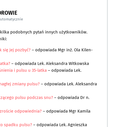
DROWIE
automatycznie
a kilka podobnych pytań innych użytkowników.
iki:
 się jej pozbyć?
– odpowiada
Mgr inż. Ola Kilen-
latka?
– odpowiada
Lek. Aleksandra Witkowska
ienia i pulsu u 35-latka
– odpowiada
Lek.
nagłej zmiany pulsu?
– odpowiada
Lek. Aleksandra
czącego pulsu podczas snu?
– odpowiada
Dr n.
 wzroście odpowiednia?
– odpowiada
Mgr Kamila
go spadku pulsu?
– odpowiada
Lek. Agnieszka