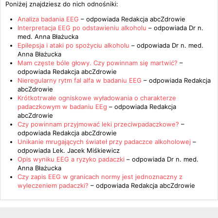
Poniżej znajdziesz do nich odnośniki:
Analiza badania EEG
– odpowiada
Redakcja abcZdrowie
Interpretacja EEG po odstawieniu alkoholu
– odpowiada
Dr n.
med. Anna Błażucka
Epilepsja i ataki po spożyciu alkoholu
– odpowiada
Dr n. med.
Anna Błażucka
Mam częste bóle głowy. Czy powinnam się martwić?
–
odpowiada
Redakcja abcZdrowie
Nieregularny rytm fal alfa w badaniu EEG
– odpowiada
Redakcja
abcZdrowie
Krótkotrwałe ogniskowe wyładowania o charakterze
padaczkowym w badaniu EEg
– odpowiada
Redakcja
abcZdrowie
Czy powinnam przyjmować leki przeciwpadaczkowe?
–
odpowiada
Redakcja abcZdrowie
Unikanie mrugających świateł przy padaczce alkoholowej
–
odpowiada
Lek. Jacek Miśkiewicz
Opis wyniku EEG a ryzyko padaczki
– odpowiada
Dr n. med.
Anna Błażucka
Czy zapis EEG w granicach normy jest jednoznaczny z
wyleczeniem padaczki?
– odpowiada
Redakcja abcZdrowie