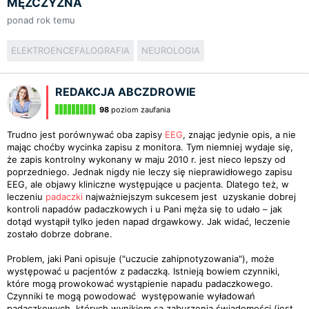
MĘŻCZYZNA
ponad rok temu
ELEKTROENCEFALOGRAFIA
NEUROLOGIA
REDAKCJA ABCZDROWIE
98
poziom zaufania
Trudno jest porównywać oba zapisy
EEG
, znając jedynie opis, a nie
mając choćby wycinka zapisu z monitora. Tym niemniej wydaje się,
że zapis kontrolny wykonany w maju 2010 r. jest nieco lepszy od
poprzedniego. Jednak nigdy nie leczy się nieprawidłowego zapisu
EEG, ale objawy kliniczne występujące u pacjenta. Dlatego też, w
leczeniu
padaczki
najważniejszym sukcesem jest uzyskanie dobrej
kontroli napadów padaczkowych i u Pani męża się to udało – jak
dotąd wystąpił tylko jeden napad drgawkowy. Jak widać, leczenie
zostało dobrze dobrane.
Problem, jaki Pani opisuje ("uczucie zahipnotyzowania"), może
występować u pacjentów z padaczką. Istnieją bowiem czynniki,
które mogą prowokować wystąpienie napadu padaczkowego.
Czynniki te mogą powodować występowanie wyładowań
padaczkowych, których wynikiem są zaburzenia świadomości (jest