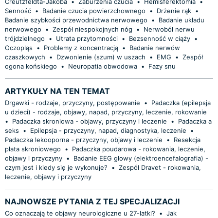
Creutzfeldta-Jakoba
•
Zaburzenia czucia
•
Hemisferektomia
•
Senność
•
Badanie czucia powierzchownego
•
Drżenie rąk
•
Badanie szybkości przewodnictwa nerwowego
•
Badanie układu
nerwowego
•
Zespół niespokojnych nóg
•
Nerwoból nerwu
trójdzielnego
•
Utrata przytomności
•
Bezsenność w ciąży
•
Oczopląs
•
Problemy z koncentracją
•
Badanie nerwów
czaszkowych
•
Dzwonienie (szum) w uszach
•
EMG
•
Zespół
ogona końskiego
•
Neuropatia obwodowa
•
Fazy snu
ARTYKUŁY NA TEN TEMAT
Drgawki - rodzaje, przyczyny, postępowanie
•
Padaczka (epilepsja
u dzieci) - rodzaje, objawy, napad, przyczyny, leczenie, rokowanie
•
Padaczka skroniowa - objawy, przyczyny i leczenie
•
Padaczka a
seks
•
Epilepsja - przyczyny, napad, diagnostyka, leczenie
•
Padaczka lekooporna - przyczyny, objawy i leczenie
•
Resekcja
płata skroniowego
•
Padaczka poudarowa - rokowania, leczenie,
objawy i przyczyny
•
Badanie EEG głowy (elektroencefalografia) -
czym jest i kiedy się je wykonuje?
•
Zespół Dravet - rokowania,
leczenie, objawy i przyczyny
NAJNOWSZE PYTANIA Z TEJ SPECJALIZACJI
Co oznaczają te objawy neurologiczne u 27-latki?
•
Jak