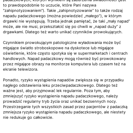
to prawdopodobnie to uczucie, które Pani nazywa
"zahipnotyzowaniem"). Takie „zahipnotyzowanie” to także rodzaj
napadu padaczkowego (można powiedzieć „małego”), w którym
drgawki nie występują. Trzeba jednak pamiętać, że taki „mały napad”
może, ale nie musi, przekształcić się po chwili w „napad duży” z
drgawkami. Dlatego też warto unikać czynników prowokujących.
Czynnikiem prowokującym patologiczne wyładowania może być
migające światło stroboskopowe na dyskotece lub migające
oświetlenie, które często spotyka się w supermarketach i centrach
handlowych. Napad padaczkowy mogą również być prowokowany
przez migające obrazy na monitorze komputera lub czasem też na
ekranie telewizora.
Ponadto, ryzyko wystąpienia napadów zwiększa się w przypadku
nagłego odstawienia leku przeciwpadaczkowego. Dlatego też
ważne jest, aby przyjmować lek regularnie. Poza tym, aby
zmniejszyć ryzyko wystąpienia napadu padaczkowego, należy
prowadzić regularny tryb życia oraz unikać bezsennych nocy.
Przestrzeganie tych wszystkich zasad przez pacjentów z padaczką
zmniejsza ryzyko wystąpienia napadu padaczkowego, ale niestety
nie redukuje go całkowicie.