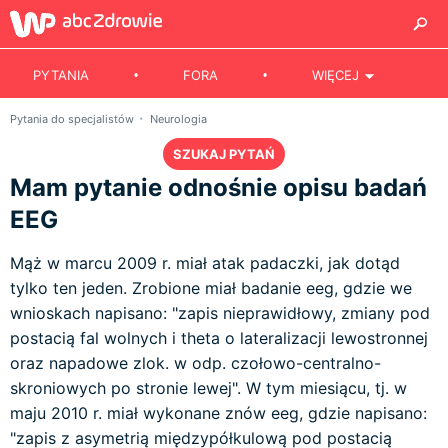
PYTANIA
FORA
WIĘCEJ
Pytania do specjalistów
Neurologia
SZUKAJ PYTAŃ
Mam pytanie odnośnie opisu badań
EEG
Mąż w marcu 2009 r. miał atak padaczki, jak dotąd
tylko ten jeden. Zrobione miał badanie eeg, gdzie we
wnioskach napisano: "zapis nieprawidłowy, zmiany pod
postacią fal wolnych i theta o lateralizacji lewostronnej
oraz napadowe zlok. w odp. czołowo-centralno-
skroniowych po stronie lewej". W tym miesiącu, tj. w
maju 2010 r. miał wykonane znów eeg, gdzie napisano:
"zapis z asymetrią międzypółkulową pod postacią