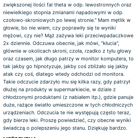
zwiększonej ilości fal theta w odp. lewostronnych oraz
niewielkiego stopnia zmianami napadowymi w odp.
czołowo-skroniowych po lewej stronie." Mam mętlik w
głowie, bo nie wiem, czy poprawiły się te wyniki
mężowi, czy nie? Mąż zażywa leki przeciwpadaczkowe
2x dziennie. Odczuwa obecnie, jak mówi, "kłucia",
głównie w okolicach skroni, czoła, rzadko z tyłu głowy
oraz czasem, jak długo patrzy w monitor komputera, to
tak jakby go hipnotyzuje, jakby coś zbliżało się jakby
atak czy coś, dlatego wtedy odchodzi od monitora.
Takie odczucie zdarzyło mu się kilka razy, gdy patrzył
dłużej na produkty w supermarkiecie, w dziale z
chłodzonymi produktami (z nabiałem itp.), gdzie panuje
duże, rażące światło umieszczone w tych chłodniczych
urządzeniach. Odczucia te nie występują często teraz,
gdy bierze leki. Proszę powiedzieć, czy obecne wyniki
świadczą o polepszeniu jego stanu. Dziękuję bardzo.