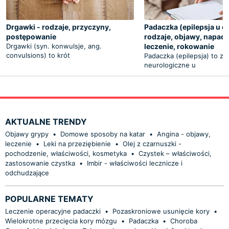
Drgawki - rodzaje, przyczyny,
Padaczka (epilepsja u dz
postępowanie
rodzaje, objawy, napad,
Drgawki (syn. konwulsje, ang.
leczenie, rokowanie
convulsions) to krót
Padaczka (epilepsja) to za
neurologiczne u
AKTUALNE TRENDY
Objawy grypy
•
Domowe sposoby na katar
•
Angina - objawy,
leczenie
•
Leki na przeziębienie
•
Olej z czarnuszki -
pochodzenie, właściwości, kosmetyka
•
Czystek – właściwości,
zastosowanie czystka
•
Imbir - właściwości lecznicze i
odchudzające
POPULARNE TEMATY
Leczenie operacyjne padaczki
•
Pozaskroniowe usunięcie kory
•
Wielokrotne przecięcia kory mózgu
•
Padaczka
•
Choroba