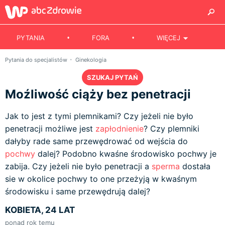
PYTANIA
FORA
WIĘCEJ
Pytania do specjalistów
Ginekologia
SZUKAJ PYTAŃ
Moźliwość ciąży bez penetracji
Jak to jest z tymi plemnikami? Czy jeżeli nie było
penetracji możliwe jest
zapłodnienie
? Czy plemniki
dałyby rade same przewędrować od wejścia do
pochwy
dalej? Podobno kwaśne środowisko pochwy je
zabija. Czy jeżeli nie było penetracji a
sperma
dostała
sie w okolice pochwy to one przeżyją w kwaśnym
środowisku i same przewędrują dalej?
KOBIETA, 24 LAT
ponad rok temu