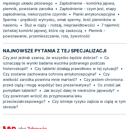
męskiego układu płciowego
•
Zapłodnienie - komórka jajowa,
plemnik, powstanie zarodka
•
Zapłodnienie - czym jest, etapy
zapłodnienia, niekorzystne czynniki
•
Pianki antykoncepcyjne
•
Sperma - prędkość wytrysku, smak spermy, ilość plemników w
nasieniu
•
Śluz w ciąży - rodzaj, nieprawidłowości
•
7 tajemnic
żeńskiej komórki jajowej, które cię zaskoczą
•
Plemnik -
powstawanie, przemieszczanie, rola, żywotność
NAJNOWSZE PYTANIA Z TEJ SPECJALIZACJI
Czy jest jednak szansa, że wszystko będzie dobrze?
•
Co
oznaczają te wyniki badania wycinka pobranego podczas
histeroskopii?
•
Czy tabletki działają prawidłowo w tej sytuacji?
•
Czy zostanie zachowana ochrona antykoncepcyjna?
•
Czy
wielkość zarodka powinna mnie martwić?
•
Czy jestem chroniona
przed ciążą i mogę współżyć bez prezerwatywy?
•
Co zrobić jak
pomyliłam tabletki?
•
Jak leczyć dalej te niedrożne jajowody?
•
Czy powinnam wrócić do przyjmowania leku
przeciwzakrzepowego?
•
Czy istnieje ryzyko zajścia w ciążę w tym
okresie?