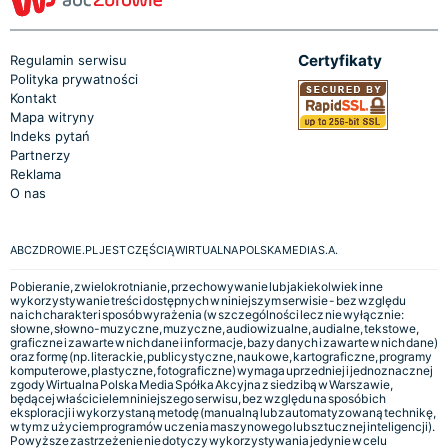
Certyfikaty
Regulamin serwisu
Polityka prywatności
Kontakt
Mapa witryny
Indeks pytań
Partnerzy
Reklama
O nas
ABCZDROWIE.PL JEST CZĘŚCIĄ WIRTUALNA POLSKA MEDIA S.A.
Pobieranie, zwielokrotnianie, przechowywanie lub jakiekolwiek inne
wykorzystywanie treści dostępnych w niniejszym serwisie - bez względu
na ich charakter i sposób wyrażenia (w szczególności lecz nie wyłącznie:
słowne, słowno-muzyczne, muzyczne, audiowizualne, audialne, tekstowe,
graficzne i zawarte w nich dane i informacje, bazy danych i zawarte w nich dane)
oraz formę (np. literackie, publicystyczne, naukowe, kartograficzne, programy
komputerowe, plastyczne, fotograficzne) wymaga uprzedniej i jednoznacznej
zgody Wirtualna Polska Media Spółka Akcyjna z siedzibą w Warszawie,
będącej właścicielem niniejszego serwisu, bez względu na sposób ich
eksploracji i wykorzystaną metodę (manualną lub zautomatyzowaną technikę,
w tym z użyciem programów uczenia maszynowego lub sztucznej inteligencji).
Powyższe zastrzeżenie nie dotyczy wykorzystywania jedynie w celu