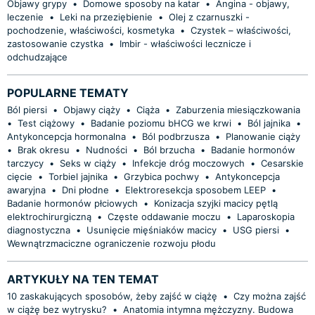
Objawy grypy
•
Domowe sposoby na katar
•
Angina - objawy,
leczenie
•
Leki na przeziębienie
•
Olej z czarnuszki -
pochodzenie, właściwości, kosmetyka
•
Czystek – właściwości,
zastosowanie czystka
•
Imbir - właściwości lecznicze i
odchudzające
POPULARNE TEMATY
Ból piersi
•
Objawy ciąży
•
Ciąża
•
Zaburzenia miesiączkowania
•
Test ciążowy
•
Badanie poziomu bHCG we krwi
•
Ból jajnika
•
Antykoncepcja hormonalna
•
Ból podbrzusza
•
Planowanie ciąży
•
Brak okresu
•
Nudności
•
Ból brzucha
•
Badanie hormonów
tarczycy
•
Seks w ciąży
•
Infekcje dróg moczowych
•
Cesarskie
cięcie
•
Torbiel jajnika
•
Grzybica pochwy
•
Antykoncepcja
awaryjna
•
Dni płodne
•
Elektroresekcja sposobem LEEP
•
Badanie hormonów płciowych
•
Konizacja szyjki macicy pętlą
elektrochirurgiczną
•
Częste oddawanie moczu
•
Laparoskopia
diagnostyczna
•
Usunięcie mięśniaków macicy
•
USG piersi
•
Wewnątrzmaciczne ograniczenie rozwoju płodu
ARTYKUŁY NA TEN TEMAT
10 zaskakujących sposobów, żeby zajść w ciążę
•
Czy można zajść
w ciążę bez wytrysku?
•
Anatomia intymna mężczyzny. Budowa