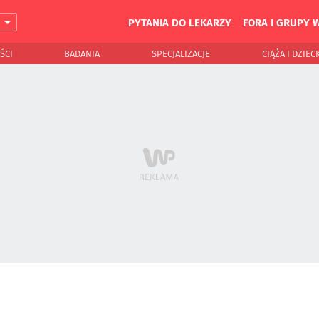
PYTANIA DO LEKARZY
FORA I GRUPY 
J
ŚCI
BADANIA
SPECJALIZACJE
CIĄŻA I DZIEC