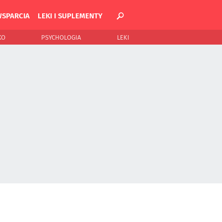
WSPARCIA
LEKI I SUPLEMENTY
KO
PSYCHOLOGIA
LEKI