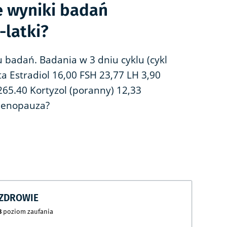
e wyniki badań
latki?
u badań. Badania w 3 dniu cyklu (cykl
ta Estradiol 16,00 FSH 23,77 LH 3,90
65.40 Kortyzol (poranny) 12,33
 menopauza?
CZDROWIE
8
poziom zaufania