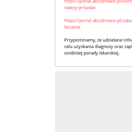
https://portal.abczdrowie.pl/hor
nalezy-je-badac
https://portal.abczdrowie.pl/za
leczenie
Przypominamy, że udzielane info
celu uzyskania diagnozy oraz zap
osobistej porady lekarskiej.