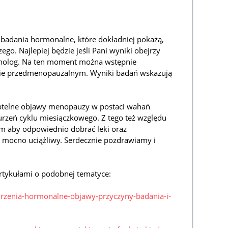
 badania hormonalne, które dokładniej pokażą,
zego. Najlepiej będzie jeśli Pani wyniki obejrzy
ynolog. Na ten moment można wstępnie
esie przedmenopauzalnym. Wyniki badań wskazują
ubtelne objawy menopauzy w postaci wahań
urzeń cyklu miesiączkowego. Z tego też względu
m aby odpowiednio dobrać leki oraz
ł mocno uciążliwy. Serdecznie pozdrawiamy i
rtykułami o podobnej tematyce:
burzenia-hormonalne-objawy-przyczyny-badania-i-