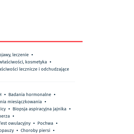
bjawy, leczenie
•
 właściwości, kosmetyka
•
aściwości lecznicze i odchudzające
H
•
Badania hormonalne
•
nia miesiączkowania
•
icy
•
Biopsja aspiracyjna jajnika
•
herza
•
Test owulacyjny
•
Pochwa
•
opauzy
•
Choroby piersi
•