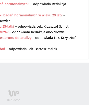
adań hormonalnych?
– odpowiada
Redakcja
ki badań hormonalnych w wieku 20 lat?
–
rtowicz
 25-latki
– odpowiada
Lek. Krzysztof Szmyt
pauzą?
– odpowiada
Redakcja abcZdrowie
gesteronu do analizy
– odpowiada
Lek. Krzysztof
adań
– odpowiada
Lek. Bartosz Małek