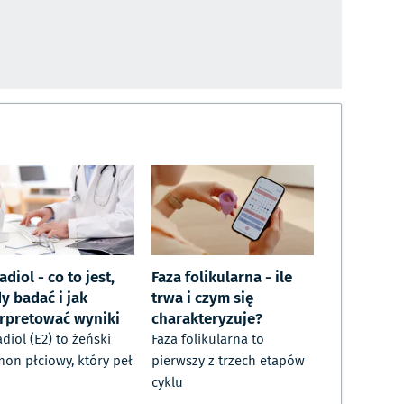
adiol - co to jest,
Faza folikularna - ile
y badać i jak
trwa i czym się
erpretować wyniki
charakteryzuje?
adiol (E2) to żeński
Faza folikularna to
on płciowy, który peł
pierwszy z trzech etapów
cyklu