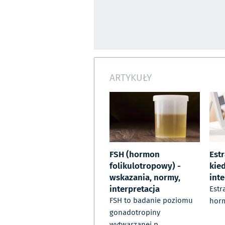
ARTYKUŁY
FSH (hormon
Estr
folikulotropowy) -
kied
wskazania, normy,
int
interpretacja
Estr
FSH to badanie poziomu
horm
gonadotropiny
wytwarzanej p