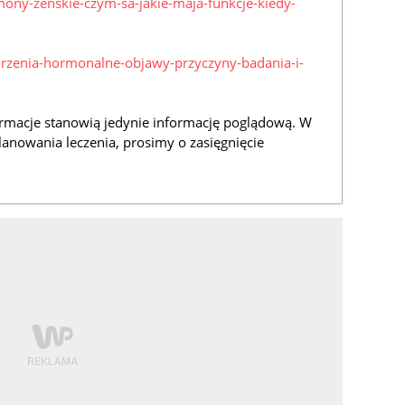
mony-zenskie-czym-sa-jakie-maja-funkcje-kiedy-
burzenia-hormonalne-objawy-przyczyny-badania-i-
rmacje stanowią jedynie informację poglądową. W
lanowania leczenia, prosimy o zasięgnięcie