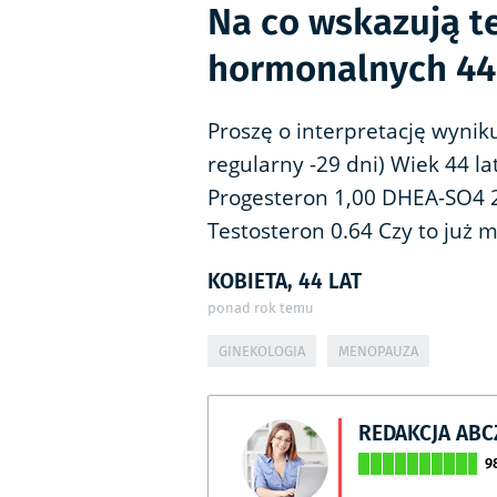
Na co wskazują t
hormonalnych 44-
Proszę o interpretację wynik
regularny -29 dni) Wiek 44 la
Progesteron 1,00 DHEA-SO4 2
Testosteron 0.64 Czy to już
KOBIETA, 44 LAT
ponad rok temu
GINEKOLOGIA
MENOPAUZA
REDAKCJA AB
9