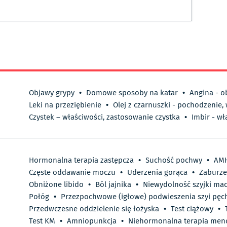
Objawy grypy
•
Domowe sposoby na katar
•
Angina - o
Leki na przeziębienie
•
Olej z czarnuszki - pochodzenie,
Czystek – właściwości, zastosowanie czystka
•
Imbir - wł
Hormonalna terapia zastępcza
•
Suchość pochwy
•
AM
Częste oddawanie moczu
•
Uderzenia gorąca
•
Zaburze
Obniżone libido
•
Ból jajnika
•
Niewydolność szyjki mac
Połóg
•
Przezpochwowe (igłowe) podwieszenia szyi pęc
Przedwczesne oddzielenie się łożyska
•
Test ciążowy
•
Test KM
•
Amniopunkcja
•
Niehormonalna terapia men