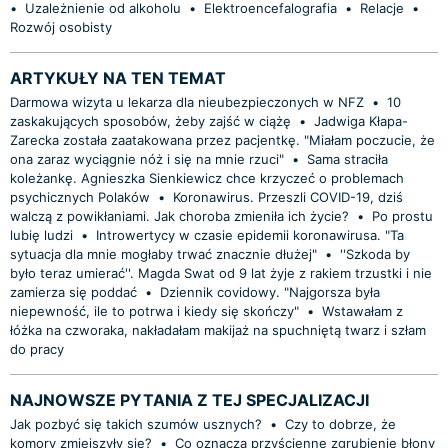
•
Uzależnienie od alkoholu
•
Elektroencefalografia
•
Relacje
•
Rozwój osobisty
ARTYKUŁY NA TEN TEMAT
Darmowa wizyta u lekarza dla nieubezpieczonych w NFZ
•
10
zaskakujących sposobów, żeby zajść w ciążę
•
Jadwiga Kłapa-
Zarecka została zaatakowana przez pacjentkę. "Miałam poczucie, że
ona zaraz wyciągnie nóż i się na mnie rzuci"
•
Sama straciła
koleżankę. Agnieszka Sienkiewicz chce krzyczeć o problemach
psychicznych Polaków
•
Koronawirus. Przeszli COVID-19, dziś
walczą z powikłaniami. Jak choroba zmieniła ich życie?
•
Po prostu
lubię ludzi
•
Introwertycy w czasie epidemii koronawirusa. "Ta
sytuacja dla mnie mogłaby trwać znacznie dłużej"
•
''Szkoda by
było teraz umierać''. Magda Swat od 9 lat żyje z rakiem trzustki i nie
zamierza się poddać
•
Dziennik covidowy. "Najgorsza była
niepewność, ile to potrwa i kiedy się skończy"
•
Wstawałam z
łóżka na czworaka, nakładałam makijaż na spuchniętą twarz i szłam
do pracy
NAJNOWSZE PYTANIA Z TEJ SPECJALIZACJI
Jak pozbyć się takich szumów usznych?
•
Czy to dobrze, że
komory zmiejszyły się?
•
Co oznacza przyścienne zgrubienie błony