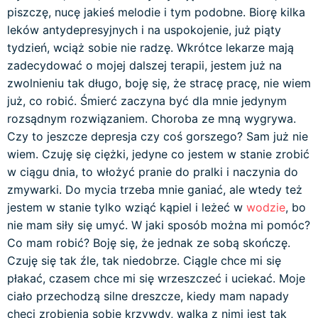
piszczę, nucę jakieś melodie i tym podobne. Biorę kilka
leków antydepresyjnych i na uspokojenie, już piąty
tydzień, wciąż sobie nie radzę. Wkrótce lekarze mają
zadecydować o mojej dalszej terapii, jestem już na
zwolnieniu tak długo, boję się, że stracę pracę, nie wiem
już, co robić. Śmierć zaczyna być dla mnie jedynym
rozsądnym rozwiązaniem. Choroba ze mną wygrywa.
Czy to jeszcze depresja czy coś gorszego? Sam już nie
wiem. Czuję się ciężki, jedyne co jestem w stanie zrobić
w ciągu dnia, to włożyć pranie do pralki i naczynia do
zmywarki. Do mycia trzeba mnie ganiać, ale wtedy też
jestem w stanie tylko wziąć kąpiel i leżeć w
wodzie
, bo
nie mam siły się umyć. W jaki sposób można mi pomóc?
Co mam robić? Boję się, że jednak ze sobą skończę.
Czuję się tak źle, tak niedobrze. Ciągle chce mi się
płakać, czasem chce mi się wrzeszczeć i uciekać. Moje
ciało przechodzą silne dreszcze, kiedy mam napady
chęci zrobienia sobie krzywdy, walka z nimi jest tak