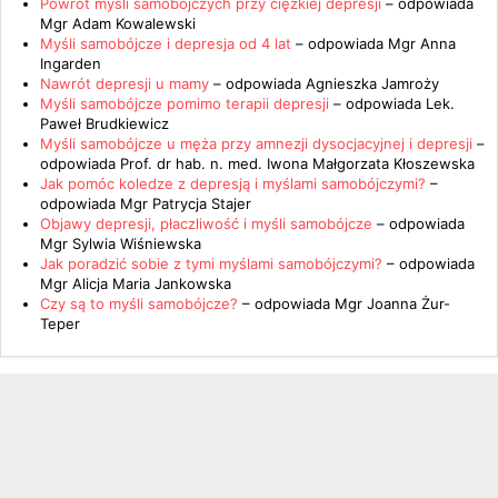
Powrót myśli samobójczych przy ciężkiej depresji
– odpowiada
Mgr Adam Kowalewski
Myśli samobójcze i depresja od 4 lat
– odpowiada
Mgr Anna
Ingarden
Nawrót depresji u mamy
– odpowiada
Agnieszka Jamroży
Myśli samobójcze pomimo terapii depresji
– odpowiada
Lek.
Paweł Brudkiewicz
Myśli samobójcze u męża przy amnezji dysocjacyjnej i depresji
–
odpowiada
Prof. dr hab. n. med. Iwona Małgorzata Kłoszewska
Jak pomóc koledze z depresją i myślami samobójczymi?
–
odpowiada
Mgr Patrycja Stajer
Objawy depresji, płaczliwość i myśli samobójcze
– odpowiada
Mgr Sylwia Wiśniewska
Jak poradzić sobie z tymi myślami samobójczymi?
– odpowiada
Mgr Alicja Maria Jankowska
Czy są to myśli samobójcze?
– odpowiada
Mgr Joanna Żur-
Teper