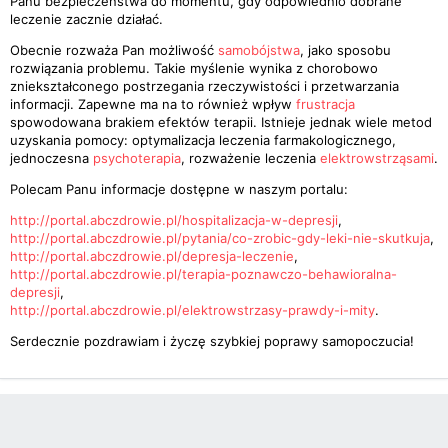
Panu bezpieczeństwa do momentu, gdy odpowiednio dobrane
leczenie zacznie działać.
Obecnie rozważa Pan możliwość
samobójstwa
, jako sposobu
rozwiązania problemu. Takie myślenie wynika z chorobowo
zniekształconego postrzegania rzeczywistości i przetwarzania
informacji. Zapewne ma na to również wpływ
frustracja
spowodowana brakiem efektów terapii. Istnieje jednak wiele metod
uzyskania pomocy: optymalizacja leczenia farmakologicznego,
jednoczesna
psychoterapia
, rozważenie leczenia
elektrowstrząsami
.
Polecam Panu informacje dostępne w naszym portalu:
http://portal.abczdrowie.pl/hospitalizacja-w-depresji
,
http://portal.abczdrowie.pl/pytania/co-zrobic-gdy-leki-nie-skutkuja
,
http://portal.abczdrowie.pl/depresja-leczenie
,
http://portal.abczdrowie.pl/terapia-poznawczo-behawioralna-
depresji
,
http://portal.abczdrowie.pl/elektrowstrzasy-prawdy-i-mity
.
Serdecznie pozdrawiam i życzę szybkiej poprawy samopoczucia!