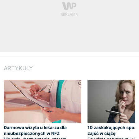
ARTYKUŁY
Darmowa wizyta u lekarza dla
10 zaskakujących spos
nieubezpieczonych w NFZ
zajść w ciążę
Nie mają ubezpieczenia, czasem
Czy ciąża bez stosunku je