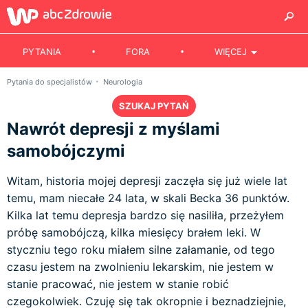
PYTANIA
FORA
WIĘCEJ
Pytania do specjalistów
Neurologia
SZUKAJ PYTAŃ
Nawrót depresji z myślami
samobójczymi
Witam, historia mojej depresji zaczęła się już wiele lat
temu, mam niecałe 24 lata, w skali Becka 36 punktów.
Kilka lat temu depresja bardzo się nasiliła, przeżyłem
próbę samobójczą, kilka miesięcy brałem leki. W
styczniu tego roku miałem silne załamanie, od tego
czasu jestem na zwolnieniu lekarskim, nie jestem w
stanie pracować, nie jestem w stanie robić
czegokolwiek. Czuję się tak okropnie i beznadziejnie,