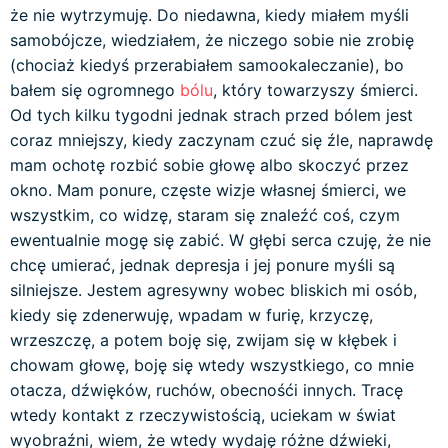
że nie wytrzymuję. Do niedawna, kiedy miałem myśli
samobójcze, wiedziałem, że niczego sobie nie zrobię
(chociaż kiedyś przerabiałem samookaleczanie), bo
bałem się ogromnego
bólu
, który towarzyszy śmierci.
Od tych kilku tygodni jednak strach przed bólem jest
coraz mniejszy, kiedy zaczynam czuć się źle, naprawdę
mam ochotę rozbić sobie głowę albo skoczyć przez
okno. Mam ponure, częste wizje własnej śmierci, we
wszystkim, co widzę, staram się znaleźć coś, czym
ewentualnie mogę się zabić. W głębi serca czuję, że nie
chcę umierać, jednak depresja i jej ponure myśli są
silniejsze. Jestem agresywny wobec bliskich mi osób,
kiedy się zdenerwuję, wpadam w furię, krzyczę,
wrzeszczę, a potem boję się, zwijam się w kłębek i
chowam głowę, boję się wtedy wszystkiego, co mnie
otacza, dźwięków, ruchów, obecnośći innych. Tracę
wtedy kontakt z rzeczywistością, uciekam w świat
wyobraźni, wiem, że wtedy wydaję różne dźwieki,