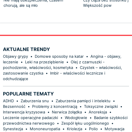
chorują, ale są mło
Większość pow
AKTUALNE TRENDY
Objawy grypy
•
Domowe sposoby na katar
•
Angina - objawy,
leczenie
•
Leki na przeziębienie
•
Olej z czarnuszki -
pochodzenie, właściwości, kosmetyka
•
Czystek – właściwości,
zastosowanie czystka
•
Imbir - właściwości lecznicze i
odchudzające
POPULARNE TEMATY
ADHD
•
Zaburzenia snu
•
Zaburzenia pamięci i intelektu
•
Bezsenność
•
Problemy z koncentracją
•
Toksyczne związki
•
Interwencja kryzysowa
•
Nerwica żołądka
•
Anoreksja
•
Leczenie operacyjne padaczki
•
Wodogłowie
•
Badanie szybkości
przewodnictwa nerwowego
•
Zespół lęku uogólnionego
•
Synestezja
•
Mononeuropatia
•
Kriolezja
•
Polio
•
Motywacja