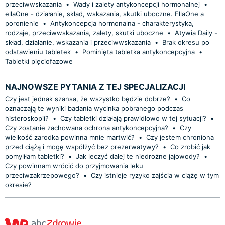
przeciwwskazania
•
Wady i zalety antykoncepcji hormonalnej
•
ellaOne - działanie, skład, wskazania, skutki uboczne. EllaOne a
poronienie
•
Antykoncepcja hormonalna - charakterystyka,
rodzaje, przeciwwskazania, zalety, skutki uboczne
•
Atywia Daily -
skład, działanie, wskazania i przeciwwskazania
•
Brak okresu po
odstawieniu tabletek
•
Pominięta tabletka antykoncepcyjna
•
Tabletki pięciofazowe
NAJNOWSZE PYTANIA Z TEJ SPECJALIZACJI
Czy jest jednak szansa, że wszystko będzie dobrze?
•
Co
oznaczają te wyniki badania wycinka pobranego podczas
histeroskopii?
•
Czy tabletki działają prawidłowo w tej sytuacji?
•
Czy zostanie zachowana ochrona antykoncepcyjna?
•
Czy
wielkość zarodka powinna mnie martwić?
•
Czy jestem chroniona
przed ciążą i mogę współżyć bez prezerwatywy?
•
Co zrobić jak
pomyliłam tabletki?
•
Jak leczyć dalej te niedrożne jajowody?
•
Czy powinnam wrócić do przyjmowania leku
przeciwzakrzepowego?
•
Czy istnieje ryzyko zajścia w ciążę w tym
okresie?