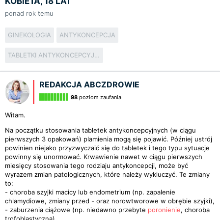
KOBIETA, 18 LAT
ponad rok temu
GINEKOLOGIA
ANTYKONCEPCJA
TABLETKI ANTYKONCEPCYJNE
REDAKCJA ABCZDROWIE
98
poziom zaufania
Witam.
Na początku stosowania tabletek antykoncepcyjnych (w ciągu
pierwszych 3 opakowań) plamienia mogą się pojawić. Później ustrój
powinien niejako przyzwyczaić się do tabletek i tego typu sytuacje
powinny się unormować. Krwawienie nawet w ciągu pierwszych
miesięcy stosowania tego rodziaju antykoncepcji, może być
wyrazem zmian patologicznych, które należy wykluczyć. Te zmiany
to:
- choroba szyjki macicy lub endometrium (np. zapalenie
chlamydiowe, zmiany przed - oraz norowtworowe w obrębie szyjki),
- zaburzenia ciążowe (np. niedawno przebyte
poronienie
, choroba
trofoblastyczna),