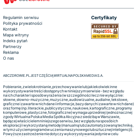
Certyfikaty
Regulamin serwisu
Polityka prywatności
Kontakt
Mapa witryny
Indeks pytań
Partnerzy
Reklama
O nas
ABCZDROWIE.PL JEST CZĘŚCIĄ WIRTUALNA POLSKA MEDIA S.A.
Pobieranie, zwielokrotnianie, przechowywanie lub jakiekolwiek inne
wykorzystywanie treści dostępnych w niniejszym serwisie - bez względu
na ich charakter i sposób wyrażenia (w szczególności lecz nie wyłącznie:
słowne, słowno-muzyczne, muzyczne, audiowizualne, audialne, tekstowe,
graficzne i zawarte w nich dane i informacje, bazy danych i zawarte w nich dane)
oraz formę (np. literackie, publicystyczne, naukowe, kartograficzne, programy
komputerowe, plastyczne, fotograficzne) wymaga uprzedniej i jednoznacznej
zgody Wirtualna Polska Media Spółka Akcyjna z siedzibą w Warszawie,
będącej właścicielem niniejszego serwisu, bez względu na sposób ich
eksploracji i wykorzystaną metodę (manualną lub zautomatyzowaną technikę,
w tym z użyciem programów uczenia maszynowego lub sztucznej inteligencji).
Powyższe zastrzeżenie nie dotyczy wykorzystywania jedynie w celu