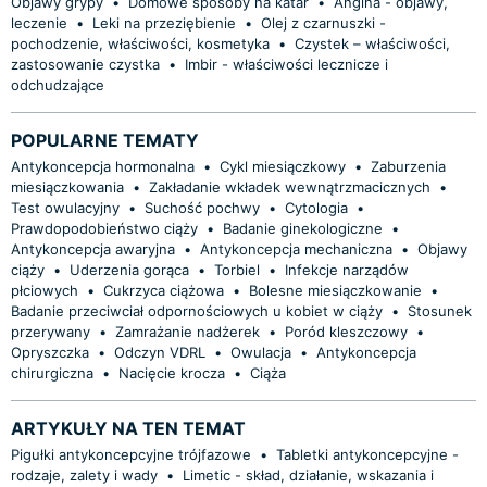
Objawy grypy
•
Domowe sposoby na katar
•
Angina - objawy,
leczenie
•
Leki na przeziębienie
•
Olej z czarnuszki -
pochodzenie, właściwości, kosmetyka
•
Czystek – właściwości,
zastosowanie czystka
•
Imbir - właściwości lecznicze i
odchudzające
POPULARNE TEMATY
Antykoncepcja hormonalna
•
Cykl miesiączkowy
•
Zaburzenia
miesiączkowania
•
Zakładanie wkładek wewnątrzmacicznych
•
Test owulacyjny
•
Suchość pochwy
•
Cytologia
•
Prawdopodobieństwo ciąży
•
Badanie ginekologiczne
•
Antykoncepcja awaryjna
•
Antykoncepcja mechaniczna
•
Objawy
ciąży
•
Uderzenia gorąca
•
Torbiel
•
Infekcje narządów
płciowych
•
Cukrzyca ciążowa
•
Bolesne miesiączkowanie
•
Badanie przeciwciał odpornościowych u kobiet w ciąży
•
Stosunek
przerywany
•
Zamrażanie nadżerek
•
Poród kleszczowy
•
Opryszczka
•
Odczyn VDRL
•
Owulacja
•
Antykoncepcja
chirurgiczna
•
Nacięcie krocza
•
Ciąża
ARTYKUŁY NA TEN TEMAT
Pigułki antykoncepcyjne trójfazowe
•
Tabletki antykoncepcyjne -
rodzaje, zalety i wady
•
Limetic - skład, działanie, wskazania i