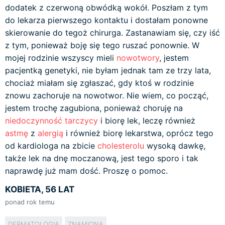
dodatek z czerwoną obwódką wokół. Poszłam z tym
do lekarza pierwszego kontaktu i dostałam ponowne
skierowanie do tegoż chirurga. Zastanawiam się, czy iść
z tym, ponieważ boję się tego ruszać ponownie. W
mojej rodzinie wszyscy mieli
nowotwory
, jestem
pacjentką genetyki, nie byłam jednak tam ze trzy lata,
chociaż miałam się zgłaszać, gdy ktoś w rodzinie
znowu zachoruje na nowotwor. Nie wiem, co począć,
jestem trochę zagubiona, ponieważ choruję na
niedoczynność tarczycy
i biorę lek, leczę również
astmę
z
alergią
i również biorę lekarstwa, oprócz tego
od kardiologa na zbicie
cholesterolu
wysoką dawkę,
także lek na dnę moczanową, jest tego sporo i tak
naprawdę już mam dość. Proszę o pomoc.
KOBIETA, 56 LAT
ponad rok temu
DERMATOLOGIA
ZNAMIONA