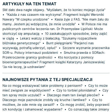
ARTYKUŁY NA TEN TEMAT
SM dało dwa nagłe objawy. "Myślałam, że to koniec mojego życia"
•
"Każda z nas czasem nie wytrzyma". Fragment książki Weroniki
Nawary "W czepku urodzone"
•
Kasia żyje z FAS. "Nie mam żalu do
mamy. Jestem jej wdzięczna, że mnie urodziła"
•
W Polsce nie ma
publicznych centrów leczenia ran. Dr Przemysław Lipiński: Może
skończyć się amputacją
•
10 zaskakujących sposobów, żeby zajść
w ciążę
•
Lekarz walczy z białaczką. "Szukamy rozpaczliwie
bliźniaka genetycznego"
•
Bunt pielęgniarki "Pacjenci nas
wyzywają, potrafią uderzyć, opluć"
•
Szczere wyznanie pracownika
SOR-u. Polscy internauci podzieleni
•
Smutna prawda o SORach:
Przekroczenie granicy godności
•
Kto korzysta z pomocy
bioenergoterapeutów? Fragment książki Katarzyny Janiszewskiej
"Ja nie leczę, ja uzdrawiam"
NAJNOWSZE PYTANIA Z TEJ SPECJALIZACJI
Na co mogą wskazywać takie problemy z penisem?
•
Czy to może
mieć związek ze współżyciem?
•
Czy to torbiel pilonidalna?
•
Czy
ten spray może uczulać?
•
Dlaczego mam ten świąd pleców?
•
Dlaczego moje paznokcie zrobiły się kruche i łamliwe?
•
Czy to
możliwe, że ode mnie się zaraził?
•
Co mogę zrobić, żeby poprawić
ich kondycję i zahamować wypadanie?
•
Co oznaczają takie zmiany