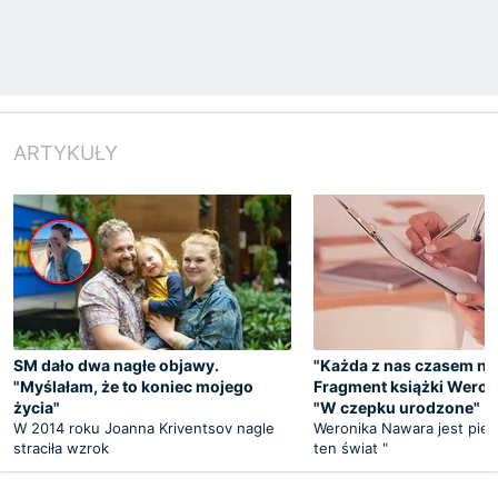
ARTYKUŁY
SM dało dwa nagłe objawy.
"Każda z nas czasem ni
"Myślałam, że to koniec mojego
Fragment książki Weron
życia"
"W czepku urodzone"
W 2014 roku Joanna Kriventsov nagle
Weronika Nawara jest piel
straciła wzrok
ten świat "