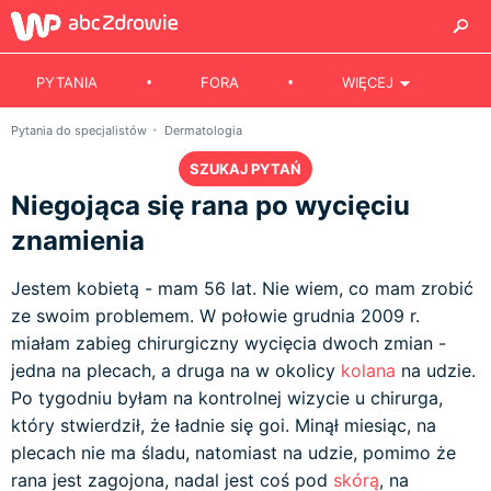
PYTANIA
FORA
WIĘCEJ
Pytania do specjalistów
Dermatologia
SZUKAJ PYTAŃ
Niegojąca się rana po wycięciu
znamienia
Jestem kobietą - mam 56 lat. Nie wiem, co mam zrobić
ze swoim problemem. W połowie grudnia 2009 r.
miałam zabieg chirurgiczny wycięcia dwoch zmian -
jedna na plecach, a druga na w okolicy
kolana
na udzie.
Po tygodniu byłam na kontrolnej wizycie u chirurga,
który stwierdził, że ładnie się goi. Minął miesiąc, na
plecach nie ma śladu, natomiast na udzie, pomimo że
rana jest zagojona, nadal jest coś pod
skórą
, na