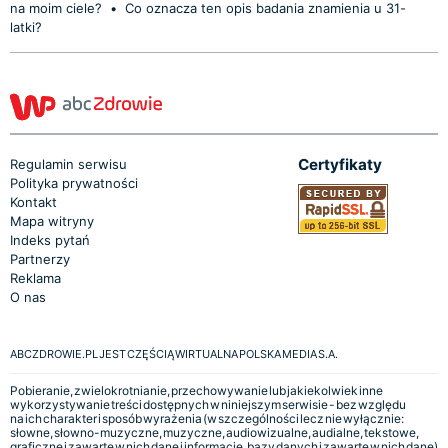
na moim ciele?
•
Co oznacza ten opis badania znamienia u 31-
latki?
Certyfikaty
Regulamin serwisu
Polityka prywatności
Kontakt
Mapa witryny
Indeks pytań
Partnerzy
Reklama
O nas
ABCZDROWIE.PL JEST CZĘŚCIĄ WIRTUALNA POLSKA MEDIA S.A.
Pobieranie, zwielokrotnianie, przechowywanie lub jakiekolwiek inne
wykorzystywanie treści dostępnych w niniejszym serwisie - bez względu
na ich charakter i sposób wyrażenia (w szczególności lecz nie wyłącznie:
słowne, słowno-muzyczne, muzyczne, audiowizualne, audialne, tekstowe,
graficzne i zawarte w nich dane i informacje, bazy danych i zawarte w nich dane)