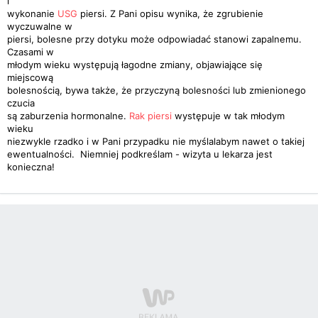
i
wykonanie
USG
piersi. Z Pani opisu wynika, że zgrubienie
wyczuwalne w
piersi, bolesne przy dotyku może odpowiadać stanowi zapalnemu.
Czasami w
młodym wieku występują łagodne zmiany, objawiające się
miejscową
bolesnością, bywa także, że przyczyną bolesności lub zmienionego
czucia
są zaburzenia hormonalne.
Rak piersi
występuje w tak młodym
wieku
niezwykle rzadko i w Pani przypadku nie myślalabym nawet o takiej
ewentualności. Niemniej podkreślam - wizyta u lekarza jest
konieczna!