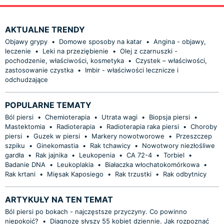
AKTUALNE TRENDY
Objawy grypy
•
Domowe sposoby na katar
•
Angina - objawy,
leczenie
•
Leki na przeziębienie
•
Olej z czarnuszki -
pochodzenie, właściwości, kosmetyka
•
Czystek – właściwości,
zastosowanie czystka
•
Imbir - właściwości lecznicze i
odchudzające
POPULARNE TEMATY
Ból piersi
•
Chemioterapia
•
Utrata wagi
•
Biopsja piersi
•
Mastektomia
•
Radioterapia
•
Radioterapia raka piersi
•
Choroby
piersi
•
Guzek w piersi
•
Markery nowotworowe
•
Przeszczep
szpiku
•
Ginekomastia
•
Rak tchawicy
•
Nowotwory niezłośliwe
gardła
•
Rak jajnika
•
Leukopenia
•
CA 72-4
•
Torbiel
•
Badanie DNA
•
Leukoplakia
•
Białaczka włochatokomórkowa
•
Rak krtani
•
Mięsak Kaposiego
•
Rak trzustki
•
Rak odbytnicy
ARTYKUŁY NA TEN TEMAT
Ból piersi po bokach - najczęstsze przyczyny. Co powinno
niepokoić?
•
Diagnozę słyszy 55 kobiet dziennie. Jak rozpoznać