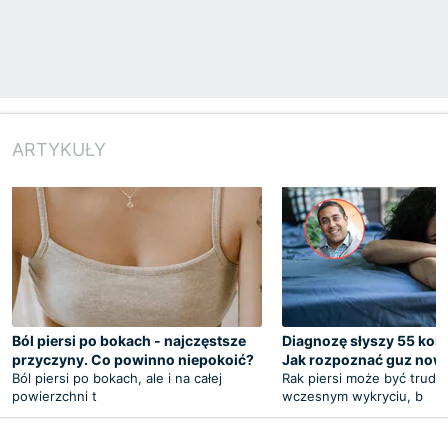
ARTYKUŁY
Ból piersi po bokach - najczęstsze
Diagnozę słyszy 55 kobi
przyczyny. Co powinno niepokoić?
Jak rozpoznać guz no
Ból piersi po bokach, ale i na całej
Rak piersi może być trudn
powierzchni t
wczesnym wykryciu, b