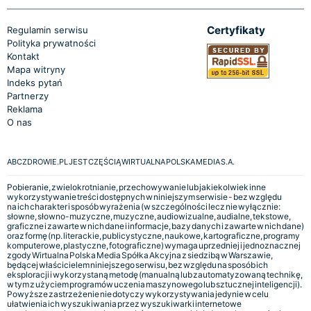
Certyfikaty
Regulamin serwisu
Polityka prywatności
Kontakt
Mapa witryny
Indeks pytań
Partnerzy
Reklama
O nas
ABCZDROWIE.PL JEST CZĘŚCIĄ WIRTUALNA POLSKA MEDIA S.A.
Pobieranie, zwielokrotnianie, przechowywanie lub jakiekolwiek inne
wykorzystywanie treści dostępnych w niniejszym serwisie - bez względu
na ich charakter i sposób wyrażenia (w szczególności lecz nie wyłącznie:
słowne, słowno-muzyczne, muzyczne, audiowizualne, audialne, tekstowe,
graficzne i zawarte w nich dane i informacje, bazy danych i zawarte w nich dane)
oraz formę (np. literackie, publicystyczne, naukowe, kartograficzne, programy
komputerowe, plastyczne, fotograficzne) wymaga uprzedniej i jednoznacznej
zgody Wirtualna Polska Media Spółka Akcyjna z siedzibą w Warszawie,
będącej właścicielem niniejszego serwisu, bez względu na sposób ich
eksploracji i wykorzystaną metodę (manualną lub zautomatyzowaną technikę,
w tym z użyciem programów uczenia maszynowego lub sztucznej inteligencji).
Powyższe zastrzeżenie nie dotyczy wykorzystywania jedynie w celu
ułatwienia ich wyszukiwania przez wyszukiwarki internetowe