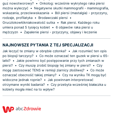
guz nowotworowy?
•
Onkolog: wcześnie wykrytego raka piersi
można wyleczyć
•
Negatywne skutki mammografii - mammografia,
wskazania, przeciwwskazania
•
Ból piersi (mastalgia) - przyczyny,
rodzaje, profilatyka
•
Brodawczaki piersi
•
Gruczlokowłókniakowatość sutka
•
Rak piersi. Każdego roku
umiera ponad 5 tysięcy kobiet
•
6 objawów raka piersi u
mężczyzn
•
Zapalenie piersi - przyczyny, objawy i leczenie
NAJNOWSZE PYTANIA Z TEJ SPECJALIZACJI
Jak leczyć te zmiany w obrębie członka?
•
Jak rozumieć ten opis
po biopsji tarczycy?
•
Co może oznaczać ten guzek w piersi u 65-
latki?
•
Jakie powinno być postępowanie przy tych zmianach w
piersi?
•
Czy muszę zrobić biopsję tej zmiany w piersi?
•
Czy
mogę zastosować TENS w remisji ziarnicy złośliwej?
•
Co może
oznaczać obecność takiej zmiany?
•
Czy na wyniku TK mogą być
widoczne jednak ropnie?
•
Jak powinnam interpretować
otrzymane wyniki badania?
•
Czy przebyta wcześniej białaczka u
kobiety mogła mieć na to wpływ?