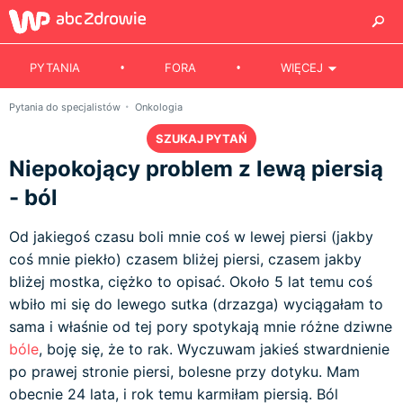
PYTANIA
FORA
WIĘCEJ
Pytania do specjalistów
Onkologia
SZUKAJ PYTAŃ
Niepokojący problem z lewą piersią
- ból
Od jakiegoś czasu boli mnie coś w lewej piersi (jakby
coś mnie piekło) czasem bliżej piersi, czasem jakby
bliżej mostka, ciężko to opisać. Około 5 lat temu coś
wbiło mi się do lewego sutka (drzazga) wyciągałam to
sama i właśnie od tej pory spotykają mnie różne dziwne
bóle
, boję się, że to rak. Wyczuwam jakieś stwardnienie
po prawej stronie piersi, bolesne przy dotyku. Mam
obecnie 24 lata, i rok temu karmiłam piersią. Ból