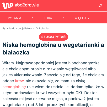
PYTANIA
FORA
WIĘCEJ
Pytania do specjalistów
Onkologia
SZUKAJ PYTAŃ
Niska hemoglobina u wegetarianki a
białaczka
Witam. Najprawdopodobniej jestem hipochondryczką,
ale chciałabym prosić o rozwianie wątpliwości albo
jakieś ukierunkowanie. Zaczęło się od tego, że chciałam
oddać
krew
, ale okazało się, że mam za niską
hemoglobinę
(nie wiem dokładnie ile, dodam tylko, że w
lutym oddawałam krew i wszystko było OK). Doktor
zalecśća mi jeść czerwone mięso, a ponieważ jestem
wegetarianką (od 3 lat i procz tych komplikacji, o