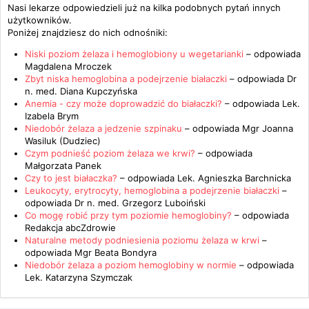
Nasi lekarze odpowiedzieli już na kilka podobnych pytań innych
użytkowników.
Poniżej znajdziesz do nich odnośniki:
Niski poziom żelaza i hemoglobiony u wegetarianki
– odpowiada
Magdalena Mroczek
Zbyt niska hemoglobina a podejrzenie białaczki
– odpowiada
Dr
n. med. Diana Kupczyńska
Anemia - czy może doprowadzić do białaczki?
– odpowiada
Lek.
Izabela Brym
Niedobór żelaza a jedzenie szpinaku
– odpowiada
Mgr Joanna
Wasiluk (Dudziec)
Czym podnieść poziom żelaza we krwi?
– odpowiada
Małgorzata Panek
Czy to jest białaczka?
– odpowiada
Lek. Agnieszka Barchnicka
Leukocyty, erytrocyty, hemoglobina a podejrzenie białaczki
–
odpowiada
Dr n. med. Grzegorz Luboiński
Co mogę robić przy tym poziomie hemoglobiny?
– odpowiada
Redakcja abcZdrowie
Naturalne metody podniesienia poziomu żelaza w krwi
–
odpowiada
Mgr Beata Bondyra
Niedobór żelaza a poziom hemoglobiny w normie
– odpowiada
Lek. Katarzyna Szymczak