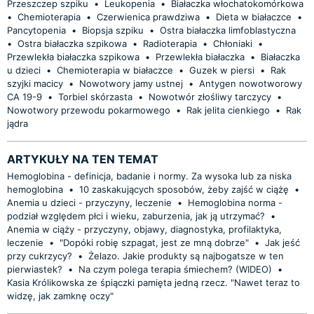
Przeszczep szpiku
•
Leukopenia
•
Białaczka włochatokomórkowa
•
Chemioterapia
•
Czerwienica prawdziwa
•
Dieta w białaczce
•
Pancytopenia
•
Biopsja szpiku
•
Ostra białaczka limfoblastyczna
•
Ostra białaczka szpikowa
•
Radioterapia
•
Chłoniaki
•
Przewlekła białaczka szpikowa
•
Przewlekła białaczka
•
Białaczka
u dzieci
•
Chemioterapia w białaczce
•
Guzek w piersi
•
Rak
szyjki macicy
•
Nowotwory jamy ustnej
•
Antygen nowotworowy
CA 19-9
•
Torbiel skórzasta
•
Nowotwór złośliwy tarczycy
•
Nowotwory przewodu pokarmowego
•
Rak jelita cienkiego
•
Rak
jądra
ARTYKUŁY NA TEN TEMAT
Hemoglobina - definicja, badanie i normy. Za wysoka lub za niska
hemoglobina
•
10 zaskakujących sposobów, żeby zajść w ciążę
•
Anemia u dzieci - przyczyny, leczenie
•
Hemoglobina norma -
podział względem płci i wieku, zaburzenia, jak ją utrzymać?
•
Anemia w ciąży - przyczyny, objawy, diagnostyka, profilaktyka,
leczenie
•
"Dopóki robię szpagat, jest ze mną dobrze"
•
Jak jeść
przy cukrzycy?
•
Żelazo. Jakie produkty są najbogatsze w ten
pierwiastek?
•
Na czym polega terapia śmiechem? (WIDEO)
•
Kasia Królikowska ze śpiączki pamięta jedną rzecz. "Nawet teraz to
widzę, jak zamknę oczy"