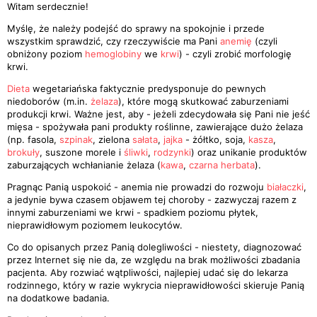
Witam serdecznie!
Myślę, że należy podejść do sprawy na spokojnie i przede
wszystkim sprawdzić, czy rzeczywiście ma Pani
anemię
(czyli
obniżony poziom
hemoglobiny
we
krwi
) - czyli zrobić morfologię
krwi.
Dieta
wegetariańska faktycznie predysponuje do pewnych
niedoborów (m.in.
żelaza
), które mogą skutkować zaburzeniami
produkcji krwi. Ważne jest, aby - jeżeli zdecydowała się Pani nie jeść
mięsa - spożywała pani produkty roślinne, zawierające dużo żelaza
(np. fasola,
szpinak
, zielona
sałata
,
jajka
- żółtko, soja,
kasza
,
brokuły
, suszone morele i
śliwki
,
rodzynki
) oraz unikanie produktów
zaburzających wchłanianie żelaza (
kawa
,
czarna herbata
).
Pragnąc Panią uspokoić - anemia nie prowadzi do rozwoju
białaczki
,
a jedynie bywa czasem objawem tej choroby - zazwyczaj razem z
innymi zaburzeniami we krwi - spadkiem poziomu płytek,
nieprawidłowym poziomem leukocytów.
Co do opisanych przez Panią dolegliwości - niestety, diagnozować
przez Internet się nie da, ze względu na brak możliwości zbadania
pacjenta. Aby rozwiać wątpliwości, najlepiej udać się do lekarza
rodzinnego, który w razie wykrycia nieprawidłowości skieruje Panią
na dodatkowe badania.