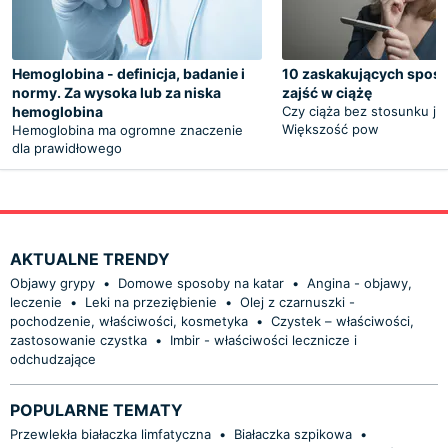
Hemoglobina - definicja, badanie i
10 zaskakujących spos
normy. Za wysoka lub za niska
zajść w ciążę
hemoglobina
Czy ciąża bez stosunku je
Większość pow
Hemoglobina ma ogromne znaczenie
dla prawidłowego
AKTUALNE TRENDY
Objawy grypy
•
Domowe sposoby na katar
•
Angina - objawy,
leczenie
•
Leki na przeziębienie
•
Olej z czarnuszki -
pochodzenie, właściwości, kosmetyka
•
Czystek – właściwości,
zastosowanie czystka
•
Imbir - właściwości lecznicze i
odchudzające
POPULARNE TEMATY
Przewlekła białaczka limfatyczna
•
Białaczka szpikowa
•