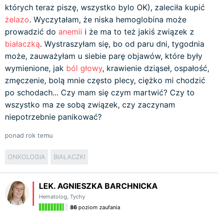
których teraz piszę, wszystko bylo OK), zaleciła kupić
żelazo
. Wyczytałam, że niska hemoglobina może
prowadzić do
anemii
i że ma to też jakiś związek z
białaczką
. Wystraszyłam się, bo od paru dni, tygodnia
może, zauważyłam u siebie parę objawów, które były
wymienione, jak
ból głowy
, krawienie dziąseł, ospałość,
zmęczenie, bolą mnie często plecy, ciężko mi chodzić
po schodach... Czy mam się czym martwić? Czy to
wszystko ma ze sobą związek, czy zaczynam
niepotrzebnie panikować?
ponad rok temu
ONKOLOGIA
BIAŁACZKI
LEK. AGNIESZKA BARCHNICKA
Hematolog
,
Tychy
86
poziom zaufania