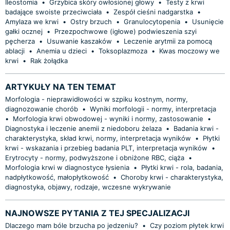
Ileostomia
•
Grzybica skóry owłosionej głowy
•
Testy z krwi
badające swoiste przeciwciała
•
Zespół cieśni nadgarstka
•
Amylaza we krwi
•
Ostry brzuch
•
Granulocytopenia
•
Usunięcie
gałki ocznej
•
Przezpochwowe (igłowe) podwieszenia szyi
pęcherza
•
Usuwanie kaszaków
•
Leczenie arytmii za pomocą
ablacji
•
Anemia u dzieci
•
Toksoplazmoza
•
Kwas moczowy we
krwi
•
Rak żołądka
ARTYKUŁY NA TEN TEMAT
Morfologia - nieprawidłowości w szpiku kostnym, normy,
diagnozowanie chorób
•
Wyniki morfologii - normy, interpretacja
•
Morfologia krwi obwodowej - wyniki i normy, zastosowanie
•
Diagnostyka i leczenie anemii z niedoboru żelaza
•
Badania krwi -
charakterystyka, skład krwi, normy, interpretacja wyników
•
Płytki
krwi - wskazania i przebieg badania PLT, interpretacja wyników
•
Erytrocyty - normy, podwyższone i obniżone RBC, ciąża
•
Morfologia krwi w diagnostyce łysienia
•
Płytki krwi - rola, badania,
nadpłytkowość, małopłytkowość
•
Choroby krwi - charakterystyka,
diagnostyka, objawy, rodzaje, wczesne wykrywanie
NAJNOWSZE PYTANIA Z TEJ SPECJALIZACJI
Dlaczego mam bóle brzucha po jedzeniu?
•
Czy poziom płytek krwi