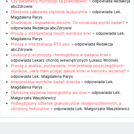
Czy parametry morfologii są prawidłowe?
– odpowiada
Redakcja
abcZdrowie
Obniżone całkowite stężenie leukocytów
– odpowiada
Lek.
Magdalena Parys
Chudnięcie i wypadanie włosów. Co oznaczają wyniki badań?
–
odpowiada
Redakcja abcZdrowie
Proszę o interpretację moich wyników krwi
– odpowiada
Lek.
Magdalena Parys
Proszę o interpretację RTG płuc
– odpowiada
Redakcja
abcZdrowie
Leukocyty, erytrocyty i hemoglobina w badaniu krwi
–
odpowiada
Lekarz chorób wewnętrznych Łukasz Wroński
Proszę o analizę, porównanie, interpretację poszczególnych
wyników. Jakie mam podjąć dalsze kroki w kierunku leczenia?
–
odpowiada
Lek. Magdalena Parys
Interpretacja wyników badań dziecka
– odpowiada
Lek.
Magdalena Parys
Obniżone stężenie hemoglobiny we krwi
– odpowiada
Lek.
Małgorzata Waszkiewicz
Podwyższony odsetek granulocytów obojętnochłonnych, a
obniżony limfocytów
– odpowiada
Lek. Małgorzata Waszkiewicz