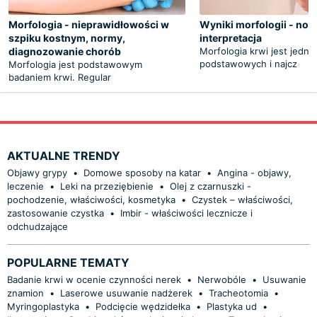
Morfologia - nieprawidłowości w
Wyniki morfologii - nor
szpiku kostnym, normy,
interpretacja
diagnozowanie chorób
Morfologia krwi jest jedny
podstawowych i najcz
Morfologia jest podstawowym
badaniem krwi. Regular
AKTUALNE TRENDY
Objawy grypy
•
Domowe sposoby na katar
•
Angina - objawy,
leczenie
•
Leki na przeziębienie
•
Olej z czarnuszki -
pochodzenie, właściwości, kosmetyka
•
Czystek – właściwości,
zastosowanie czystka
•
Imbir - właściwości lecznicze i
odchudzające
POPULARNE TEMATY
Badanie krwi w ocenie czynności nerek
•
Nerwobóle
•
Usuwanie
znamion
•
Laserowe usuwanie nadżerek
•
Tracheotomia
•
Myringoplastyka
•
Podcięcie wędzidełka
•
Plastyka ud
•