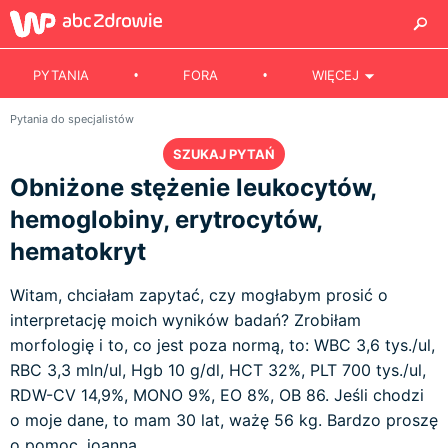
PYTANIA
FORA
WIĘCEJ
Pytania do specjalistów
SZUKAJ PYTAŃ
Obniżone stężenie leukocytów,
hemoglobiny, erytrocytów,
hematokryt
Witam, chciałam zapytać, czy mogłabym prosić o
interpretację moich wyników badań? Zrobiłam
morfologię i to, co jest poza normą, to: WBC 3,6 tys./ul,
RBC 3,3 mln/ul, Hgb 10 g/dl, HCT 32%, PLT 700 tys./ul,
RDW-CV 14,9%, MONO 9%, EO 8%, OB 86. Jeśli chodzi
o moje dane, to mam 30 lat, ważę 56 kg. Bardzo proszę
o pomoc. joanna