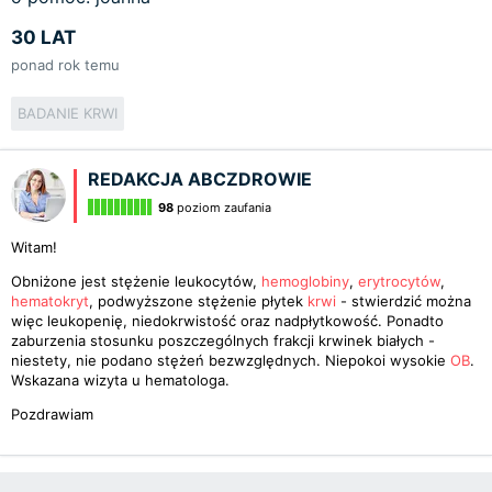
30 LAT
ponad rok temu
BADANIE KRWI
REDAKCJA ABCZDROWIE
98
poziom zaufania
Witam!
Obniżone jest stężenie leukocytów,
hemoglobiny
,
erytrocytów
,
hematokryt
, podwyższone stężenie płytek
krwi
- stwierdzić można
więc leukopenię, niedokrwistość oraz nadpłytkowość. Ponadto
zaburzenia stosunku poszczególnych frakcji krwinek białych -
niestety, nie podano stężeń bezwzględnych. Niepokoi wysokie
OB
.
Wskazana wizyta u hematologa.
Pozdrawiam