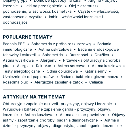
Objawy grypy
•
Domowe sposoby na katar
•
Angina - objawy,
leczenie
•
Leki na przeziębienie
•
Olej z czarnuszki -
pochodzenie, właściwości, kosmetyka
•
Czystek – właściwości,
zastosowanie czystka
•
Imbir - właściwości lecznicze i
odchudzające
POPULARNE TEMATY
Badania PEF
•
Spirometria z próbą rozkurczową
•
Badania
immunologiczne
•
Astma oskrzelowa
•
Badanie endoskopowe
tchawicy i oskrzeli
•
Spirometria
•
Duszności
•
Gruźlica
•
Astma wysiłkowa
•
Alergeny
•
Przewlekła obturacyjna choroba
płuc
•
Alergia
•
Rak płuc
•
Astma sercowa
•
Astma kaszlowa
•
Testy alergologiczne
•
Odma opłucnowa
•
Katar sienny
•
Uzależnienie od papierosów
•
Badanie bakteriologiczne moczu
•
Rozedma płuc
•
Alergiczne zapalenie zatok
•
Celiakia
ARTYKUŁY NA TEN TEMAT
Obturacyjne zapalenie oskrzeli- przyczyny, objawy i leczenie
•
Wirusowe i bakteryjne zapalenie gardła - przyczyny, objawy,
leczenie
•
Astma kaszlowa
•
Astma a zimne powietrze
•
Objawy
astmy - zaostrzenie choroby, badania diagnostyczne
•
Astma u
dzieci - przyczyny, objawy, diagnostyka, zapobieganie, leczenie
•