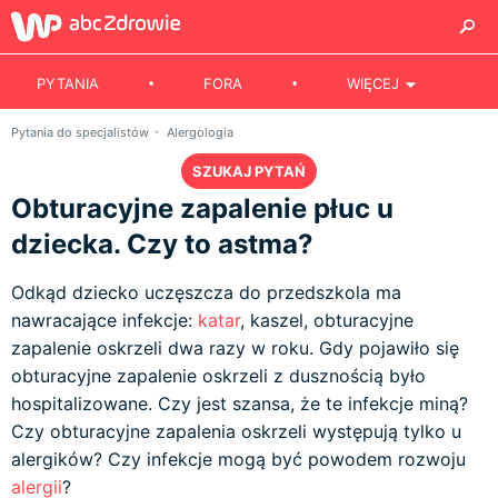
PYTANIA
FORA
WIĘCEJ
Pytania do specjalistów
Alergologia
SZUKAJ PYTAŃ
Obturacyjne zapalenie płuc u
dziecka. Czy to astma?
Odkąd dziecko uczęszcza do przedszkola ma
nawracające infekcje:
katar
, kaszel, obturacyjne
zapalenie oskrzeli dwa razy w roku. Gdy pojawiło się
obturacyjne zapalenie oskrzeli z dusznością było
hospitalizowane. Czy jest szansa, że te infekcje miną?
Czy obturacyjne zapalenia oskrzeli występują tylko u
alergików? Czy infekcje mogą być powodem rozwoju
alergii
?