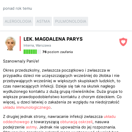
ponad rok temu
ALERGOLOGIA
ASTMA
PULMONOLOGIA
LEK. MAGDALENA PARYS
Interna
,
Warszawa
76
poziom zaufania
Szanowna/y Pani/e!
Okres przedszkolny, zwłaszcza początkowo i zwłaszcza w
przypadku dzieci nie uczęszczających wcześniej do żłobka i nie
przebywających wcześniej w większych skupiskach ludzkich, to
czas nawracających infekcji. Dzieje się tak na skutek nagłego
wydłużonego kontaktu z dużą grupą rówieśników. Duża grupa to
większe prawdopodobieństwo kontaktu z chorym dzieckiem. Co
więcej, u dzeci łatwiej o zakażenia ze względu na niedojrzałość
układu immunologicznego
.
Z drugiej jednak strony, nawracanie infekcji zwłaszcza
układu
oddechowego
z towarzyszącą
obturacją oskrzeli
, nasuwa
podejrzenie
astmy
. Jednak nie upoważnia do jej rozpoznania.