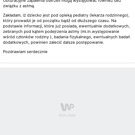
Obturacyjne zapalenia oskrzeli mogą występować również bez
związku z astmą.
Zakładam, iż dziecko jest pod opieką pediatry (lekarza rodzinnego),
który prowadzi je od początku bądź od dłuższego czasu. Na
podstawie informacji, które już posiada, ewentualnie dodatkowych,
zebranych pod kątem podejrzenia astmy (mi.in.występowanie
wśród członków rodziny ), badania fizykalnego, ewntualnych badań
dodatkowych, powinien zalecić dalsze postępowanie.
Pozdrawiam serdecznie