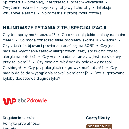
Spirometria - przebieg, interpretacja, przeciwwskazania
•
Zwężenie oskrzeli - przyczyny, objawy i choroby
•
Infekcje
wirusowe a astma
•
Spirometria z próbą rozkurczową
NAJNOWSZE PYTANIA Z TEJ SPECJALIZACJI
Czy ten spray może uczulać?
•
Co oznaczają takie zmiany na moim
ciele?
•
Co mogą oznaczać takie problemy skórne u 25-latka?
•
Czy z takimi objawami powinnam udać się na SOR?
•
Czy jest
możliwe wykonanie testów alergicznych, żeby sprawdzić czy to
alergia na botoks?
•
Czy wynik badania tarczycy jest prawidłowy
przy tej alergii?
•
Czy mogłam mieć wtedy polekowy zespół
Cushinga?
•
Czy przy alergiach mogę wykonać tatuaż?
•
Czy
mogło dojść do wystąpienia reakcji alergicznej?
•
Czy sugerowana
byłaby dodatkowa diagnostyka?
Certyfikaty
Regulamin serwisu
Polityka prywatności
Kontakt