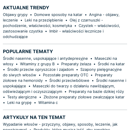
AKTUALNE TRENDY
Objawy grypy
•
Domowe sposoby na katar
•
Angina - objawy,
leczenie
•
Leki na przeziębienie
•
Olej z czarnuszki -
pochodzenie, właściwości, kosmetyka
•
Czystek – właściwości,
zastosowanie czystka
•
Imbir - właściwości lecznicze i
odchudzające
POPULARNE TEMATY
Środki nasenne, uspokajające i antydepresyjne
•
Maseczki na
włosy
•
Witaminy z grupy B
•
Preparaty żelaza
•
Środki na katar
•
Środki przeciw opryszczce i zajadom
•
Szapony pielęgnacyjne
do siwych włosów
•
Pozostałe preparaty OTC
•
Preparaty
ziołowe na hemoroidy
•
Środki przeciwbólowe
•
Środki nasenne i
uspokajające
•
Maseczki do twarzy o działaniu nawilżającym,
odświeżającym i oczyszczającym
•
Preparaty na bazie dzikiej róży
•
Testy alergiczne
•
Złożone preparaty ziołowe zwalczające katar
•
Leki na grypę
•
Witamina c
ARTYKUŁY NA TEN TEMAT
Wypadanie włosów - przyczyny, objawy, sposoby, leczenie, jak
powstrzymać
•
Produkty, które musisz jeść, aby zapobiec