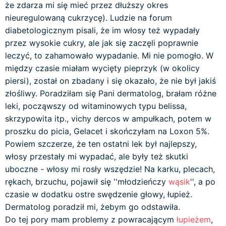
że zdarza mi się mieć przez dłuższy okres
nieuregulowaną cukrzycę). Ludzie na forum
diabetologicznym pisali, że im włosy też wypadały
przez wysokie cukry, ale jak się zaczęli poprawnie
leczyć, to zahamowało wypadanie. Mi nie pomogło. W
między czasie miałam wycięty pieprzyk (w okolicy
piersi), został on zbadany i się okazało, że nie był jakiś
złośliwy. Poradziłam się Pani dermatolog, brałam różne
leki, począwszy od witaminowych typu belissa,
skrzypowita itp., vichy dercos w ampułkach, potem w
proszku do picia, Gelacet i skończyłam na Loxon 5%.
Powiem szczerze, że ten ostatni lek był najlepszy,
włosy przestały mi wypadać, ale były też skutki
uboczne - włosy mi rosły wszędzie! Na karku, plecach,
rękach, brzuchu, pojawił się ''młodzieńczy
wąsik
'', a po
czasie w dodatku ostre swędzenie głowy, łupież.
Dermatolog poradził mi, żebym go odstawiła.
Do tej pory mam problemy z powracającym
łupieżem
,