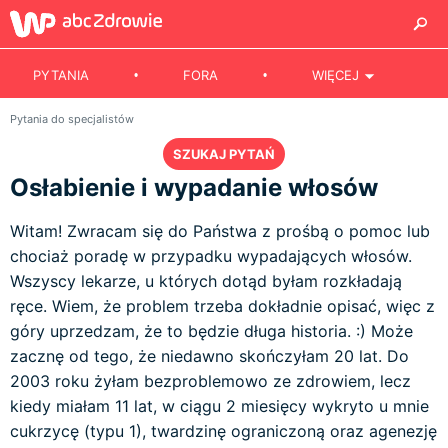
PYTANIA
FORA
WIĘCEJ
Pytania do specjalistów
SZUKAJ PYTAŃ
Osłabienie i wypadanie włosów
Witam! Zwracam się do Państwa z prośbą o pomoc lub
chociaż poradę w przypadku wypadających włosów.
Wszyscy lekarze, u których dotąd byłam rozkładają
ręce. Wiem, że problem trzeba dokładnie opisać, więc z
góry uprzedzam, że to będzie długa historia. :) Może
zacznę od tego, że niedawno skończyłam 20 lat. Do
2003 roku żyłam bezproblemowo ze zdrowiem, lecz
kiedy miałam 11 lat, w ciągu 2 miesięcy wykryto u mnie
cukrzycę (typu 1), twardzinę ograniczoną oraz agenezję