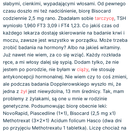
słabymi, cienkimi, wypadającymi włosami. Od pewnego
czasu doszło mi też nadciśnienie, biorę Bisocard
codziennie 2,5 mg rano. Zbadałam sobie
tarczycę
, TSH
wyniosło 1,960 FT3 3,09 i FT4 1,23. Co jakiś czas od
każdego lekarza dostaję skierowanie na badanie krwi i
moczu, zawsze jest wszystko w porządku. Może trzeba
zrobić badania na hormony? Albo na jakieś witaminy.
Już nawet nie wiem, za co się wziąć. Każdy rozkłada
ręce, a mi włosy dalej się sypią. Dodam tylko, że nie
jestem po porodzie, nie byłam w
ciąży
, nie stosuję
antykoncepcji hormonalnej. Nie wiem czy to coś zmieni,
ale podczas badania Dopplerowskiego wyszło mi, że
jedna z
żył
jest niewydolna, 13 mm średnicy. Tak, mam
problemy z żylakami, są one u mnie w rodzinie
genetyczne. Podsumowując biorę obecnie leki:
NovoRapid, Piascedline (1x1), Bisocard (2,5 mg x1)
Methotrexat (3x2x1) Acidum folicum Hasco (dwa dni
po przyjęciu Methotrexatu 1 tabletka). Liczę chociaż na