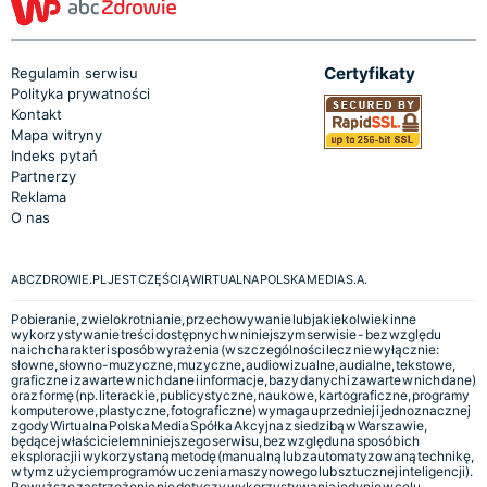
Certyfikaty
Regulamin serwisu
Polityka prywatności
Kontakt
Mapa witryny
Indeks pytań
Partnerzy
Reklama
O nas
ABCZDROWIE.PL JEST CZĘŚCIĄ WIRTUALNA POLSKA MEDIA S.A.
Pobieranie, zwielokrotnianie, przechowywanie lub jakiekolwiek inne
wykorzystywanie treści dostępnych w niniejszym serwisie - bez względu
na ich charakter i sposób wyrażenia (w szczególności lecz nie wyłącznie:
słowne, słowno-muzyczne, muzyczne, audiowizualne, audialne, tekstowe,
graficzne i zawarte w nich dane i informacje, bazy danych i zawarte w nich dane)
oraz formę (np. literackie, publicystyczne, naukowe, kartograficzne, programy
komputerowe, plastyczne, fotograficzne) wymaga uprzedniej i jednoznacznej
zgody Wirtualna Polska Media Spółka Akcyjna z siedzibą w Warszawie,
będącej właścicielem niniejszego serwisu, bez względu na sposób ich
eksploracji i wykorzystaną metodę (manualną lub zautomatyzowaną technikę,
w tym z użyciem programów uczenia maszynowego lub sztucznej inteligencji).
Powyższe zastrzeżenie nie dotyczy wykorzystywania jedynie w celu