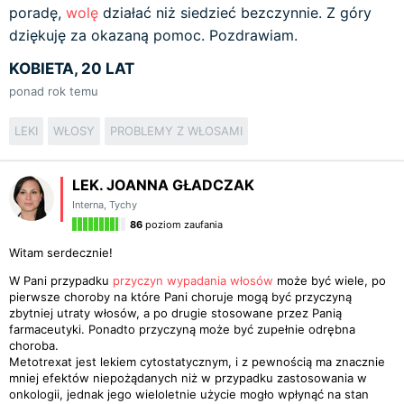
poradę,
wolę
działać niż siedzieć bezczynnie. Z góry
dziękuję za okazaną pomoc. Pozdrawiam.
KOBIETA, 20 LAT
ponad rok temu
LEKI
WŁOSY
PROBLEMY Z WŁOSAMI
LEK. JOANNA GŁADCZAK
Interna
,
Tychy
86
poziom zaufania
Witam serdecznie!
W Pani przypadku
przyczyn wypadania włosów
może być wiele, po
pierwsze choroby na które Pani choruje mogą być przyczyną
zbytniej utraty włosów, a po drugie stosowane przez Panią
farmaceutyki. Ponadto przyczyną może być zupełnie odrębna
choroba.
Metotrexat jest lekiem cytostatycznym, i z pewnością ma znacznie
mniej efektów niepożądanych niż w przypadku zastosowania w
onkologii, jednak jego wieloletnie użycie mogło wpłynąć na stan