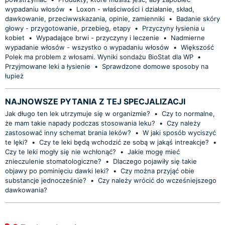
wypadaniu włosów
•
Loxon - właściwości i działanie, skład,
dawkowanie, przeciwwskazania, opinie, zamienniki
•
Badanie skóry
głowy - przygotowanie, przebieg, etapy
•
Przyczyny łysienia u
kobiet
•
Wypadające brwi - przyczyny i leczenie
•
Nadmierne
wypadanie włosów - wszystko o wypadaniu włosów
•
Większość
Polek ma problem z włosami. Wyniki sondażu BioStat dla WP
•
Przyjmowane leki a łysienie
•
Sprawdzone domowe sposoby na
łupież
NAJNOWSZE PYTANIA Z TEJ SPECJALIZACJI
Jak długo ten lek utrzymuje się w organizmie?
•
Czy to normalne,
że mam takie napady podczas stosowania leku?
•
Czy należy
zastosować inny schemat brania leków?
•
W jaki sposób wyciszyć
te lęki?
•
Czy te leki będą wchodzić ze sobą w jakąś intreakcje?
•
Czy te leki mogły się nie wchłonąć?
•
Jakie mogę mieć
znieczulenie stomatologiczne?
•
Dlaczego pojawiły się takie
objawy po pominięciu dawki leki?
•
Czy można przyjąć obie
substancje jednocześnie?
•
Czy należy wrócić do wcześniejszego
dawkowania?