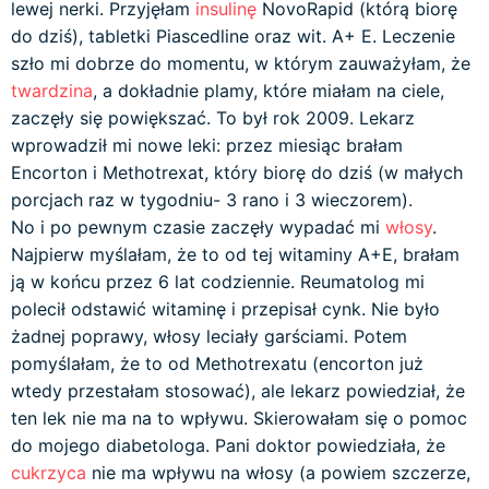
lewej nerki. Przyjęłam
insulinę
NovoRapid (którą biorę
do dziś), tabletki Piascedline oraz wit. A+ E. Leczenie
szło mi dobrze do momentu, w którym zauważyłam, że
twardzina
, a dokładnie plamy, które miałam na ciele,
zaczęły się powiększać. To był rok 2009. Lekarz
wprowadził mi nowe leki: przez miesiąc brałam
Encorton i Methotrexat, który biorę do dziś (w małych
porcjach raz w tygodniu- 3 rano i 3 wieczorem).
No i po pewnym czasie zaczęły wypadać mi
włosy
.
Najpierw myślałam, że to od tej witaminy A+E, brałam
ją w końcu przez 6 lat codziennie. Reumatolog mi
polecił odstawić witaminę i przepisał cynk. Nie było
żadnej poprawy, włosy leciały garściami. Potem
pomyślałam, że to od Methotrexatu (encorton już
wtedy przestałam stosować), ale lekarz powiedział, że
ten lek nie ma na to wpływu. Skierowałam się o pomoc
do mojego diabetologa. Pani doktor powiedziała, że
cukrzyca
nie ma wpływu na włosy (a powiem szczerze,