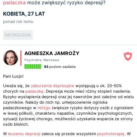
padaczka
może zwiększyć ryzyko depresji?
KOBIETA, 27 LAT
ponad rok temu
NEUROLOGIA
AGNIESZKA JAMROŻY
Psychiatra
,
Warszawa
93
poziom zaufania
Pani Łucjo!
Uważa się, że
zaburzenia depresyjne
występują u ok. 20-50%
chorych na
padaczkę
. Depresja może mieć różny stopień nasilenia.
Ryzyko wystapienia depresji oraz jej nawrotów jest zależne od wielu
czynników. Należy do nich np. umiejscowienie ogniska
padaczkowego w
mózgu
(większe ryzyko dotyczy osób z ogniskiem
w lewej półkuli), charakteru napadów, czynników psychologicznych,
sytuacji życiowej chorego, możliwości uzyskania wsparcia ze strony
osób bliskich.
W
leczeniu depresji
zaleca się przede wszystkim
psychoterapię
. W