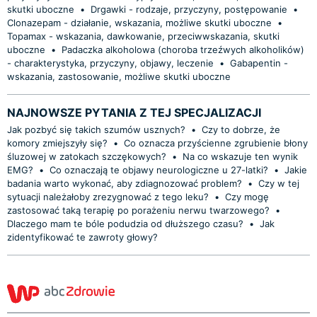
skutki uboczne
•
Drgawki - rodzaje, przyczyny, postępowanie
•
Clonazepam - działanie, wskazania, możliwe skutki uboczne
•
Topamax - wskazania, dawkowanie, przeciwwskazania, skutki
uboczne
•
Padaczka alkoholowa (choroba trzeźwych alkoholików)
- charakterystyka, przyczyny, objawy, leczenie
•
Gabapentin -
wskazania, zastosowanie, możliwe skutki uboczne
NAJNOWSZE PYTANIA Z TEJ SPECJALIZACJI
Jak pozbyć się takich szumów usznych?
•
Czy to dobrze, że
komory zmiejszyły się?
•
Co oznacza przyścienne zgrubienie błony
śluzowej w zatokach szczękowych?
•
Na co wskazuje ten wynik
EMG?
•
Co oznaczają te objawy neurologiczne u 27-latki?
•
Jakie
badania warto wykonać, aby zdiagnozować problem?
•
Czy w tej
sytuacji należałoby zrezygnować z tego leku?
•
Czy mogę
zastosować taką terapię po porażeniu nerwu twarzowego?
•
Dlaczego mam te bóle podudzia od dłuższego czasu?
•
Jak
zidentyfikować te zawroty głowy?