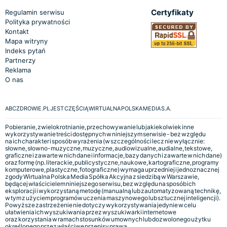
Certyfikaty
Regulamin serwisu
Polityka prywatności
Kontakt
Mapa witryny
Indeks pytań
Partnerzy
Reklama
O nas
ABCZDROWIE.PL JEST CZĘŚCIĄ WIRTUALNA POLSKA MEDIA S.A.
Pobieranie, zwielokrotnianie, przechowywanie lub jakiekolwiek inne
wykorzystywanie treści dostępnych w niniejszym serwisie - bez względu
na ich charakter i sposób wyrażenia (w szczególności lecz nie wyłącznie:
słowne, słowno-muzyczne, muzyczne, audiowizualne, audialne, tekstowe,
graficzne i zawarte w nich dane i informacje, bazy danych i zawarte w nich dane)
oraz formę (np. literackie, publicystyczne, naukowe, kartograficzne, programy
komputerowe, plastyczne, fotograficzne) wymaga uprzedniej i jednoznacznej
zgody Wirtualna Polska Media Spółka Akcyjna z siedzibą w Warszawie,
będącej właścicielem niniejszego serwisu, bez względu na sposób ich
eksploracji i wykorzystaną metodę (manualną lub zautomatyzowaną technikę,
w tym z użyciem programów uczenia maszynowego lub sztucznej inteligencji).
Powyższe zastrzeżenie nie dotyczy wykorzystywania jedynie w celu
ułatwienia ich wyszukiwania przez wyszukiwarki internetowe
oraz korzystania w ramach stosunków umownych lub dozwolonego użytku
określonego przez właściwe przepisy prawa.