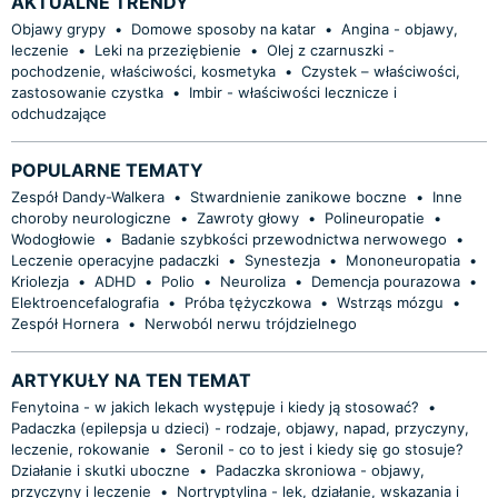
AKTUALNE TRENDY
Objawy grypy
•
Domowe sposoby na katar
•
Angina - objawy,
leczenie
•
Leki na przeziębienie
•
Olej z czarnuszki -
pochodzenie, właściwości, kosmetyka
•
Czystek – właściwości,
zastosowanie czystka
•
Imbir - właściwości lecznicze i
odchudzające
POPULARNE TEMATY
Zespół Dandy-Walkera
•
Stwardnienie zanikowe boczne
•
Inne
choroby neurologiczne
•
Zawroty głowy
•
Polineuropatie
•
Wodogłowie
•
Badanie szybkości przewodnictwa nerwowego
•
Leczenie operacyjne padaczki
•
Synestezja
•
Mononeuropatia
•
Kriolezja
•
ADHD
•
Polio
•
Neuroliza
•
Demencja pourazowa
•
Elektroencefalografia
•
Próba tężyczkowa
•
Wstrząs mózgu
•
Zespół Hornera
•
Nerwoból nerwu trójdzielnego
ARTYKUŁY NA TEN TEMAT
Fenytoina - w jakich lekach występuje i kiedy ją stosować?
•
Padaczka (epilepsja u dzieci) - rodzaje, objawy, napad, przyczyny,
leczenie, rokowanie
•
Seronil - co to jest i kiedy się go stosuje?
Działanie i skutki uboczne
•
Padaczka skroniowa - objawy,
przyczyny i leczenie
•
Nortryptylina - lek, działanie, wskazania i