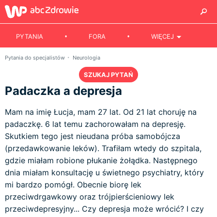
PYTANIA
FORA
WIĘCEJ
Pytania do specjalistów
Neurologia
SZUKAJ PYTAŃ
Padaczka a depresja
Mam na imię Łucja, mam 27 lat. Od 21 lat choruję na
padaczkę. 6 lat temu zachorowałam na depresję.
Skutkiem tego jest nieudana próba samobójcza
(przedawkowanie leków). Trafiłam wtedy do szpitala,
gdzie miałam robione płukanie żołądka. Następnego
dnia miałam konsultację u świetnego psychiatry, który
mi bardzo pomógł. Obecnie biorę lek
przeciwdrgawkowy oraz trójpierścieniowy lek
przeciwdepresyjny... Czy depresja może wrócić? I czy