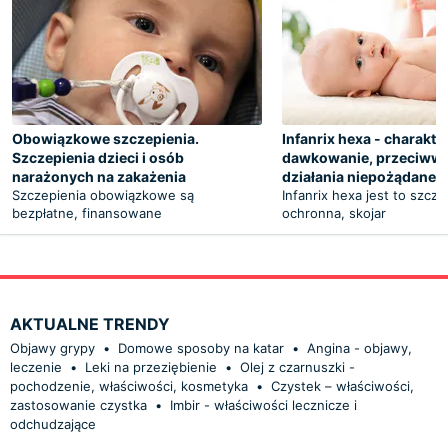
Obowiązkowe szczepienia.
Infanrix hexa - charakte
Szczepienia dzieci i osób
dawkowanie, przeciwws
narażonych na zakażenia
działania niepożądane
Szczepienia obowiązkowe są
Infanrix hexa jest to szcz
bezpłatne, finansowane
ochronna, skojar
AKTUALNE TRENDY
Objawy grypy
•
Domowe sposoby na katar
•
Angina - objawy,
leczenie
•
Leki na przeziębienie
•
Olej z czarnuszki -
pochodzenie, właściwości, kosmetyka
•
Czystek – właściwości,
zastosowanie czystka
•
Imbir - właściwości lecznicze i
odchudzające