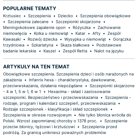
POPULARNE TEMATY
Krztusiec
•
Szczepienia
•
Dziecko
•
Szczepienia obowiązkowe
•
Szczepienia zalecane
•
Szczepionki skojarzone
•
Meningokokowe zapalenie opon
•
Różyczka
•
Zachowanie
niemowlęcia
•
Kolka u niemowląt
•
Katar
•
Afty
•
Zespół
Kawasaki
•
Rozwój dziecka
•
Wysypka u niemowląt
•
Gorączka
trzydniowa
•
Szkarlatyna
•
Skaza białkowa
•
Podstawowe
badanie lekarskie
•
Kaszel
•
Zespół Retta
•
Nalot na języku
ARTYKUŁY NA TEN TEMAT
Obowiązkowe szczepienia. Szczepienia dzieci i osób narażonych na
zakażenia
•
Infanrix hexa - charakterystyka, dawkowanie,
przeciwwskazania, działania niepożądane
•
Szczepionki skojarzone
- 4 w 1, 5 w 1, 6 w 1
•
Hexacima - skład i zastosowanie
szczepionki. Bezpieczeństwo i przeciwwskazania
•
Szczepienia -
rodzaje, program i kalendarz szczepień, przeciwwskazania
•
Rodzaje szczepionek - klasyfikacja i skład szczepionek
•
Szczepienia w okresie rozwojowym
•
Nie tylko błonica wróciła do
Polski. Wzrost zapomnianej choroby o 1378 proc.
•
Szczepienie
przeciw błonicy, tężcowi i krztuścowi
•
Szczepienia przed
podróżą. Za granicą unikniesz poważnych problemów