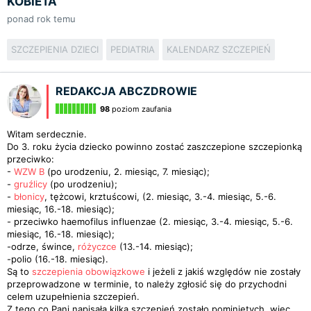
KOBIETA
ponad rok temu
SZCZEPIENIA DZIECI
PEDIATRIA
KALENDARZ SZCZEPIEŃ
REDAKCJA ABCZDROWIE
98
poziom zaufania
Witam serdecznie.
Do 3. roku życia dziecko powinno zostać zaszczepione szczepionką
przeciwko:
-
WZW B
(po urodzeniu, 2. miesiąc, 7. miesiąc);
-
gruźlicy
(po urodzeniu);
-
błonicy
, tężcowi, krztuścowi, (2. miesiąc, 3.-4. miesiąc, 5.-6.
miesiąc, 16.-18. miesiąc);
- przeciwko haemofilus influenzae (2. miesiąc, 3.-4. miesiąc, 5.-6.
miesiąc, 16.-18. miesiąc);
-odrze, śwince,
różyczce
(13.-14. miesiąc);
-polio (16.-18. miesiąc).
Są to
szczepienia obowiązkowe
i jeżeli z jakiś względów nie zostały
przeprowadzone w terminie, to należy zgłosić się do przychodni
celem uzupełnienia szczepień.
Z tego co Pani napisała kilka szczepień zostało pominiętych, więc