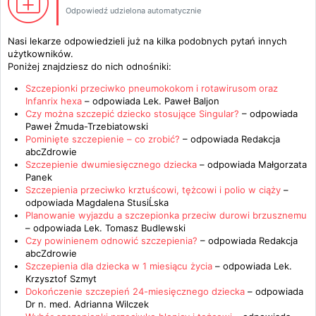
Odpowiedź udzielona automatycznie
Nasi lekarze odpowiedzieli już na kilka podobnych pytań innych
użytkowników.
Poniżej znajdziesz do nich odnośniki:
Szczepionki przeciwko pneumokokom i rotawirusom oraz
Infanrix hexa
– odpowiada
Lek. Paweł Baljon
Czy można szczepić dziecko stosujące Singular?
– odpowiada
Paweł Żmuda-Trzebiatowski
Pominięte szczepienie – co zrobić?
– odpowiada
Redakcja
abcZdrowie
Szczepienie dwumiesięcznego dziecka
– odpowiada
Małgorzata
Panek
Szczepienia przeciwko krztuścowi, tężcowi i polio w ciąży
–
odpowiada
Magdalena StusiĹska
Planowanie wyjazdu a szczepionka przeciw durowi brzusznemu
– odpowiada
Lek. Tomasz Budlewski
Czy powinienem odnowić szczepienia?
– odpowiada
Redakcja
abcZdrowie
Szczepienia dla dziecka w 1 miesiącu życia
– odpowiada
Lek.
Krzysztof Szmyt
Dokończenie szczepień 24-miesięcznego dziecka
– odpowiada
Dr n. med. Adrianna Wilczek