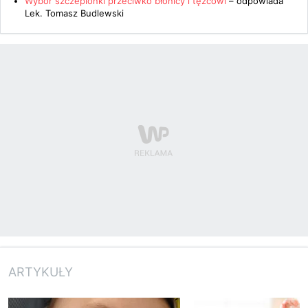
Wybór szczepionki przeciwko błonicy i tężcowi
– odpowiada
Lek. Tomasz Budlewski
ARTYKUŁY