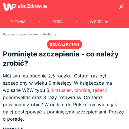
PYTANIA
FORA
WIĘCEJ
Pytania do specjalistów
Pediatria
SZUKAJ PYTAŃ
Pominięte szczepienia - co należy
zrobić?
Mój syn ma obecnie 2,5 roczku. Ostatni raz był
szczepiony w wieku 6 miesięcy. W książeczce ma
wpisane WZW typu B,
krztusiec
,
błonica
,
tężec
i
poliomyelitis oraz 3 razy rotawirusy. Co teraz
powinnam zrobić? Wróciłam do Polski i nie wiem jak
dalej postępować z pominiętymi szczepieniami. Proszę
o poradę.