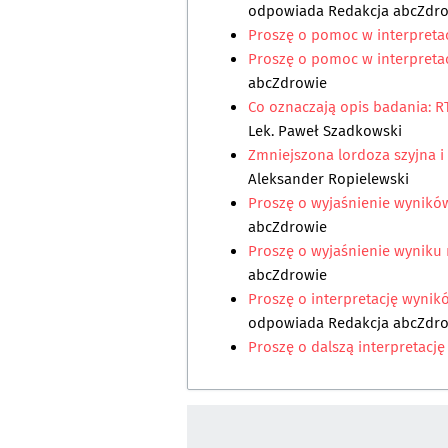
odpowiada
Redakcja abcZdr
Proszę o pomoc w interpretac
Proszę o pomoc w interpretac
abcZdrowie
Co oznaczają opis badania: 
Lek. Paweł Szadkowski
Zmniejszona lordoza szyjna 
Aleksander Ropielewski
Proszę o wyjaśnienie wynikó
abcZdrowie
Proszę o wyjaśnienie wyniku
abcZdrowie
Proszę o interpretację wyni
odpowiada
Redakcja abcZdr
Proszę o dalszą interpretacj