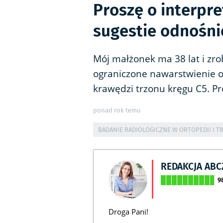
Proszę o interpre
sugestie odnośni
Mój małżonek ma 38 lat i zrobi
ograniczone nawarstwienie o
krawędzi trzonu kręgu C5. Pr
ponad rok temu
BADANIE RADIOLOGICZNE W ORTOPEDII I T
REDAKCJA AB
9
Droga Pani!