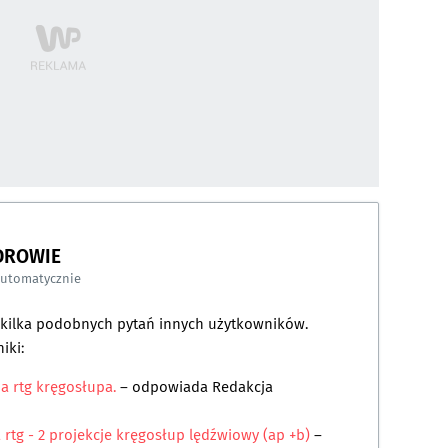
DROWIE
automatycznie
a kilka podobnych pytań innych użytkowników.
iki:
a rtg kręgosłupa.
– odpowiada
Redakcja
a rtg - 2 projekcje kręgosłup lędźwiowy (ap +b)
–