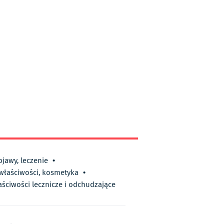
bjawy, leczenie
•
 właściwości, kosmetyka
•
aściwości lecznicze i odchudzające