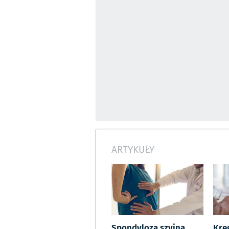
ARTYKUŁY
Spondyloza szyjna,
Krę