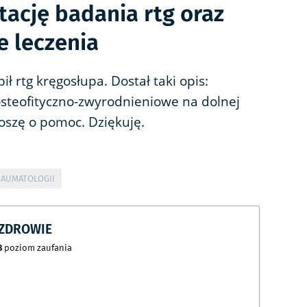
tację badania rtg oraz
e leczenia
ł rtg kręgosłupa. Dostał taki opis:
steofityczno-zwyrodnieniowe na dolnej
oszę o pomoc. Dziękuję.
RAUMATOLOGII
CZDROWIE
8
poziom zaufania