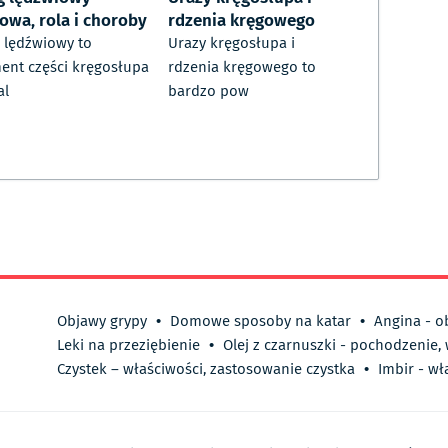
owa, rola i choroby
rdzenia kręgowego
 lędźwiowy to
Urazy kręgosłupa i
ent części kręgosłupa
rdzenia kręgowego to
al
bardzo pow
Objawy grypy
•
Domowe sposoby na katar
•
Angina - o
Leki na przeziębienie
•
Olej z czarnuszki - pochodzenie,
Czystek – właściwości, zastosowanie czystka
•
Imbir - wł