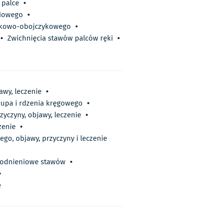
 palce
•
ciowego
•
rkowo-obojczykowego
•
•
Zwichnięcia stawów palców ręki
•
awy, leczenie
•
łupa i rdzenia kręgowego
•
yczyny, objawy, leczenie
•
zenie
•
go, objawy, przyczyny i leczenie
rodnieniowe stawów
•
•
e