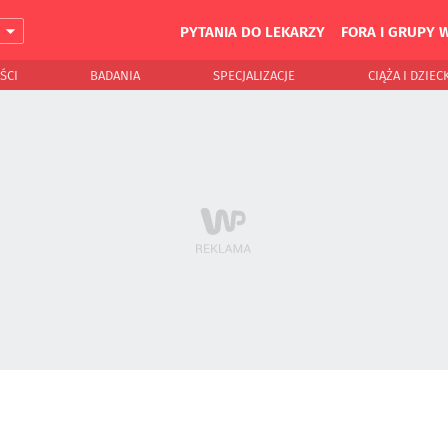
PYTANIA DO LEKARZY
FORA I GRUPY 
J
ŚCI
BADANIA
SPECJALIZACJE
CIĄŻA I DZIEC