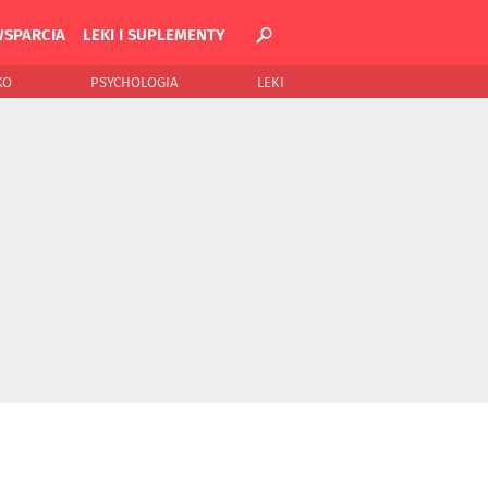
WSPARCIA
LEKI I SUPLEMENTY
KO
PSYCHOLOGIA
LEKI