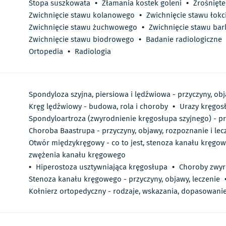
Stopa suszkowata
•
Złamania kostek goleni
•
Zrośnięte
Zwichnięcie stawu kolanowego
•
Zwichnięcie stawu łok
Zwichnięcie stawu żuchwowego
•
Zwichnięcie stawu ba
Zwichnięcie stawu biodrowego
•
Badanie radiologiczne
Ortopedia
•
Radiologia
Spondyloza szyjna, piersiowa i lędźwiowa - przyczyny, obj
Kręg lędźwiowy - budowa, rola i choroby
•
Urazy kręgos
Spondyloartroza (zwyrodnienie kręgosłupa szyjnego) - prz
Choroba Baastrupa - przyczyny, objawy, rozpoznanie i lec
Otwór międzykręgowy - co to jest, stenoza kanału kręgowe
zwężenia kanału kręgowego
•
Hiperostoza usztywniająca kręgosłupa
•
Choroby zwy
Stenoza kanału kręgowego - przyczyny, objawy, leczenie
Kołnierz ortopedyczny - rodzaje, wskazania, dopasowani