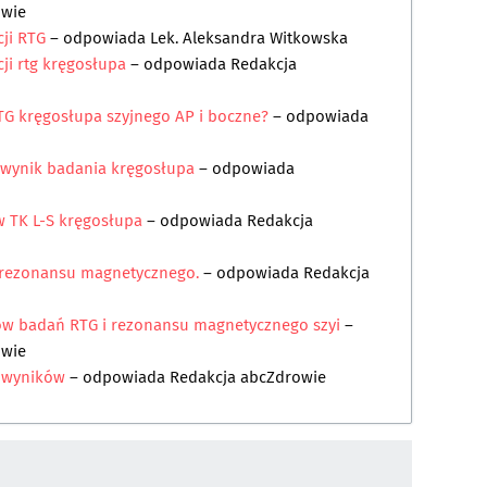
owie
ji RTG
– odpowiada
Lek. Aleksandra Witkowska
ji rtg kręgosłupa
– odpowiada
Redakcja
RTG kręgosłupa szyjnego AP i boczne?
– odpowiada
i wynik badania kręgosłupa
– odpowiada
w TK L-S kręgosłupa
– odpowiada
Redakcja
 rezonansu magnetycznego.
– odpowiada
Redakcja
ków badań RTG i rezonansu magnetycznego szyi
–
owie
ę wyników
– odpowiada
Redakcja abcZdrowie