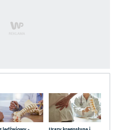
g lędźwiowy -
Urazy kręgosłupa i