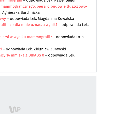
 mammografii
– odpowiada
Lek. Paweł Baljon
a mammograficznego, piersi o budowie tłuszczowo-
k. Agnieszka Barchnicka
bawy
– odpowiada
Lek. Magdalena Kowalska
fii - co dla mnie oznacza wynik?
– odpowiada
Lek.
 piersi w wyniku mammografii?
– odpowiada
Dr n.
ki
– odpowiada
Lek. Zbigniew Żurawski
nicy 14 mm skala BIRADS 0
– odpowiada
Lek.