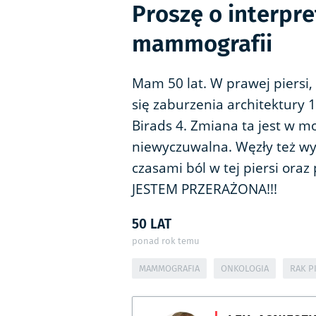
Proszę o interpr
mammografii
Mam 50 lat. W prawej piersi,
się zaburzenia architektury 
Birads 4. Zmiana ta jest w 
niewyczuwalna. Węzły też w
czasami ból w tej piersi oraz
JESTEM PRZERAŻONA!!!
50 LAT
ponad rok temu
MAMMOGRAFIA
ONKOLOGIA
RAK P