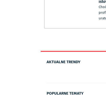
isto
Choć
prof
urat
AKTUALNE TRENDY
POPULARNE TEMATY