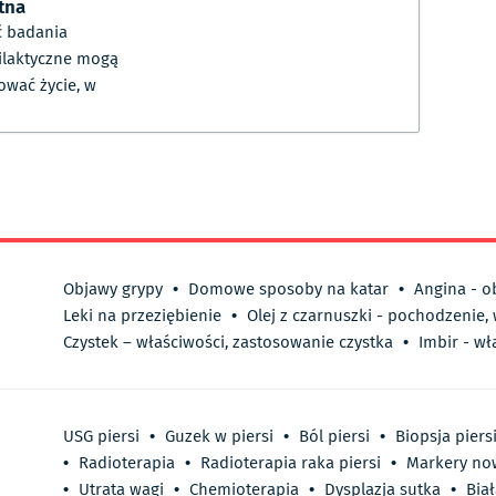
tna
 badania
ilaktyczne mogą
ować życie, w
Objawy grypy
•
Domowe sposoby na katar
•
Angina - o
Leki na przeziębienie
•
Olej z czarnuszki - pochodzenie,
Czystek – właściwości, zastosowanie czystka
•
Imbir - wł
USG piersi
•
Guzek w piersi
•
Ból piersi
•
Biopsja piers
•
Radioterapia
•
Radioterapia raka piersi
•
Markery n
•
Utrata wagi
•
Chemioterapia
•
Dysplazja sutka
•
Bia