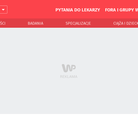
PYTANIA DO LEKARZY
FORA I GRUPY 
J
ŚCI
BADANIA
SPECJALIZACJE
CIĄŻA I DZIEC