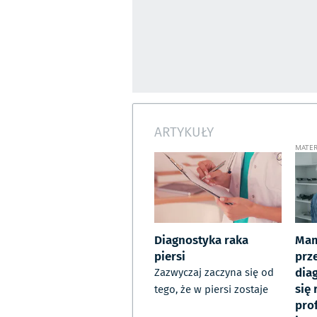
ARTYKUŁY
Diagnostyka raka
Mam
piersi
prz
dia
Zazwyczaj zaczyna się od
się
tego, że w piersi zostaje
prof