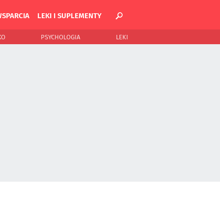
WSPARCIA
LEKI I SUPLEMENTY
KO
PSYCHOLOGIA
LEKI