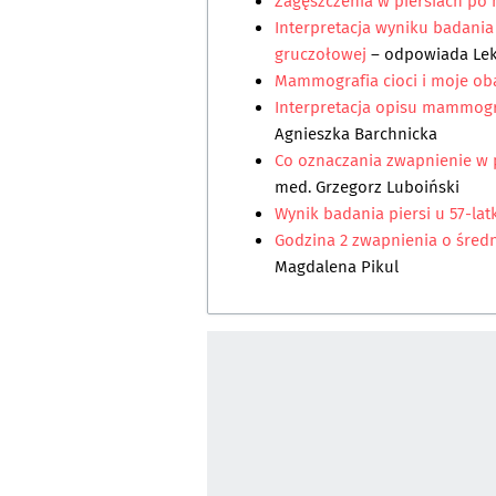
Zagęszczenia w piersiach po
Interpretacja wyniku badani
gruczołowej
– odpowiada
Le
Mammografia cioci i moje o
Interpretacja opisu mammogra
Agnieszka Barchnicka
Co oznaczania zwapnienie w
med. Grzegorz Luboiński
Wynik badania piersi u 57-lat
Godzina 2 zwapnienia o śred
Magdalena Pikul