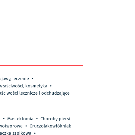
bjawy, leczenie
•
 właściwości, kosmetyka
•
aściwości lecznicze i odchudzające
i
•
Mastektomia
•
Choroby piersi
owotworowe
•
Gruczolakowłókniak
łaczka szpikowa
•