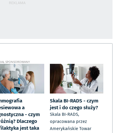
mografia
Skala BI-RADS - czym
esiewowa a
jest i do czego służy?
gnostyczna - czym
Skala BI-RADS,
 różnią? Dlaczego
opracowana przez
ilaktyka jest taka
Amerykańskie Towar