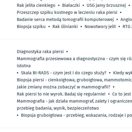
Rak jelita cienkiego
•
Białaczki
•
USG jamy brzusznej
•
Przeszczep szpiku kostnego w leczeniu raka piersi
•
Badanie serca metodą tomografii komputerowej
•
Angio
Biopsja szpiku
•
Rak ślinianki
•
Nowotwory jelit
•
RTG
Diagnostyka raka piersi
•
Mammografia przesiewowa a diagnostyczna - czym się różn
istotna
•
Skala BI-RADS - czym jest i do czego służy?
•
Kiedy wy
Biopsja piersi - cienkoigłowa, gruboigłowa, mammotomic
Jakie zmiany można zobaczyć w mammografii?
•
Rak piersi to nie wyrok. Badaj się regularnie!
•
Co to jes
Mammografia - jak działa mammograf, zalety i ograniczen
przebieg badania, wynik, bezpieczeństwo
•
Biopsja gruboigłowa - przebieg, wskazania, rodzaje i p