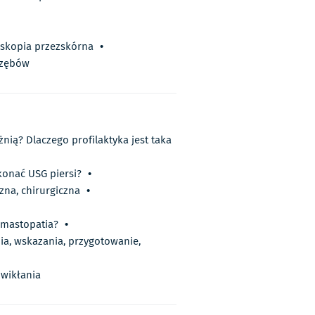
skopia przezskórna
•
 zębów
ią? Dlaczego profilaktyka jest taka
konać USG piersi?
•
zna, chirurgiczna
•
t mastopatia?
•
ia, wskazania, przygotowanie,
owikłania