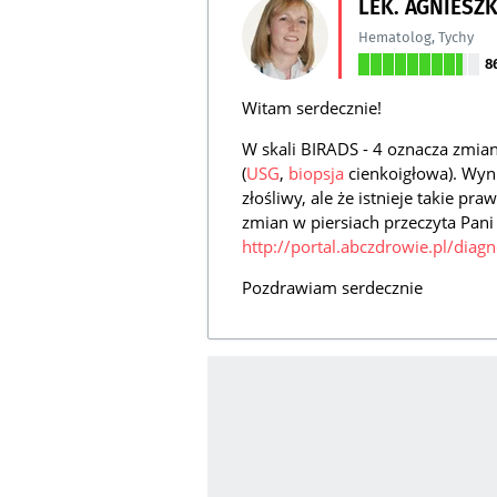
LEK. AGNIESZ
Hematolog
,
Tychy
8
Witam serdecznie!
W skali BIRADS - 4 oznacza zmian
(
USG
,
biopsja
cienkoigłowa). Wyn
złośliwy, ale że istnieje takie p
zmian w piersiach przeczyta Pani
http://portal.abczdrowie.pl/diagn
Pozdrawiam serdecznie