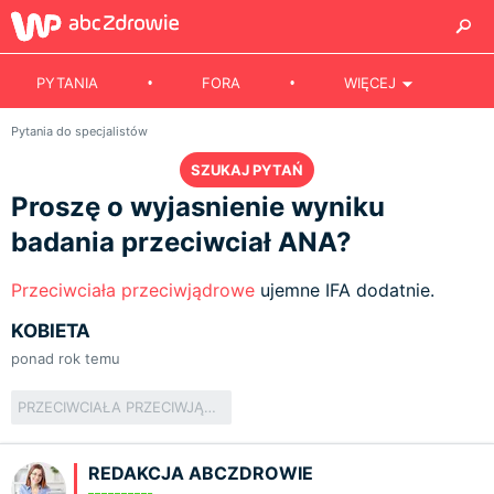
PYTANIA
FORA
WIĘCEJ
Pytania do specjalistów
SZUKAJ PYTAŃ
Proszę o wyjasnienie wyniku
badania przeciwciał ANA?
Przeciwciała przeciwjądrowe
ujemne IFA dodatnie.
KOBIETA
ponad rok temu
PRZECIWCIAŁA PRZECIWJĄDROWE
REDAKCJA ABCZDROWIE