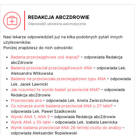
REDAKCJA ABCZDROWIE
Odpowiedź udzielona automatycznie
Nasi lekarze odpowiedzieli już na kilka podobnych pytań innych
użytkowników.
Poniżej znajdziesz do nich odnośniki:
Badania przeciwjądrowe coś więcej?
– odpowiada
Redakcja
abcZdrowie
Badania przeciwciał przeciwjądrowych ANA
– odpowiada
Lek.
Aleksandra Witkowska
Badanie na przeciwciała przeciwjądrowe typu ANA
– odpowiada
Lek. Jacek Ławnicki
Jak rozumieć te wyniki badań przeciwciał ANA?
– odpowiada
Redakcja abcZdrowie
Przeciwciała ana
– odpowiada
Lek. Aneta Zwierzchowska
Co oznacza wynik badania przeciwciał ANA u 27-latki?
–
odpowiada
Lek. Paweł Szadkowski
Wyniki ANA 1, ANA 2
– odpowiada
Redakcja abcZdrowie
Wynik ANA u 55-latki
– odpowiada
Lek. Izabela Ławnicka
Wynik badania przeciwciał ANA 26-letniej osoby do analizy
–
odpowiada
Aleksander Ropielewski