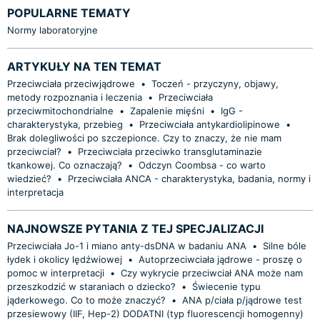
POPULARNE TEMATY
Normy laboratoryjne
ARTYKUŁY NA TEN TEMAT
Przeciwciała przeciwjądrowe
•
Toczeń - przyczyny, objawy,
metody rozpoznania i leczenia
•
Przeciwciała
przeciwmitochondrialne
•
Zapalenie mięśni
•
IgG -
charakterystyka, przebieg
•
Przeciwciała antykardiolipinowe
•
Brak dolegliwości po szczepionce. Czy to znaczy, że nie mam
przeciwciał?
•
Przeciwciała przeciwko transglutaminazie
tkankowej. Co oznaczają?
•
Odczyn Coombsa - co warto
wiedzieć?
•
Przeciwciała ANCA - charakterystyka, badania, normy i
interpretacja
NAJNOWSZE PYTANIA Z TEJ SPECJALIZACJI
Przeciwciała Jo-1 i miano anty-dsDNA w badaniu ANA
•
Silne bóle
łydek i okolicy lędźwiowej
•
Autoprzeciwciała jądrowe - proszę o
pomoc w interpretacji
•
Czy wykrycie przeciwciał ANA może nam
przeszkodzić w staraniach o dziecko?
•
Świecenie typu
jąderkowego. Co to może znaczyć?
•
ANA p/ciała p/jądrowe test
przesiewowy (IIF, Hep-2) DODATNI (typ fluorescencji homogenny)