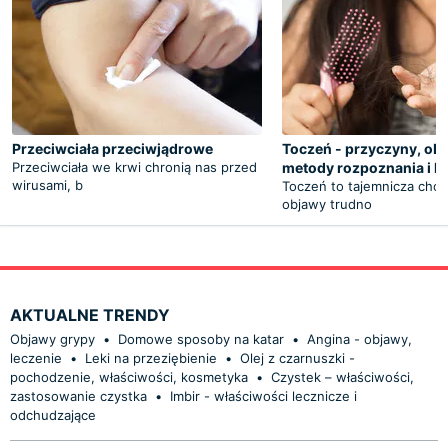
Przeciwciała przeciwjądrowe
Toczeń - przyczyny, ob
Przeciwciała we krwi chronią nas przed
metody rozpoznania i le
wirusami, b
Toczeń to tajemnicza chor
objawy trudno
AKTUALNE TRENDY
Objawy grypy
•
Domowe sposoby na katar
•
Angina - objawy,
leczenie
•
Leki na przeziębienie
•
Olej z czarnuszki -
pochodzenie, właściwości, kosmetyka
•
Czystek – właściwości,
zastosowanie czystka
•
Imbir - właściwości lecznicze i
odchudzające