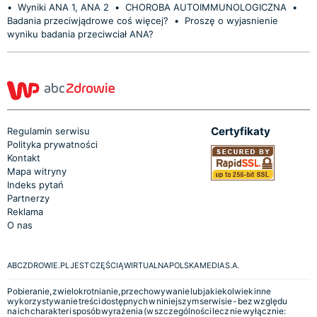
•
Wyniki ANA 1, ANA 2
•
CHOROBA AUTOIMMUNOLOGICZNA
•
Badania przeciwjądrowe coś więcej?
•
Proszę o wyjasnienie
wyniku badania przeciwciał ANA?
Certyfikaty
Regulamin serwisu
Polityka prywatności
Kontakt
Mapa witryny
Indeks pytań
Partnerzy
Reklama
O nas
ABCZDROWIE.PL JEST CZĘŚCIĄ WIRTUALNA POLSKA MEDIA S.A.
Pobieranie, zwielokrotnianie, przechowywanie lub jakiekolwiek inne
wykorzystywanie treści dostępnych w niniejszym serwisie - bez względu
na ich charakter i sposób wyrażenia (w szczególności lecz nie wyłącznie: