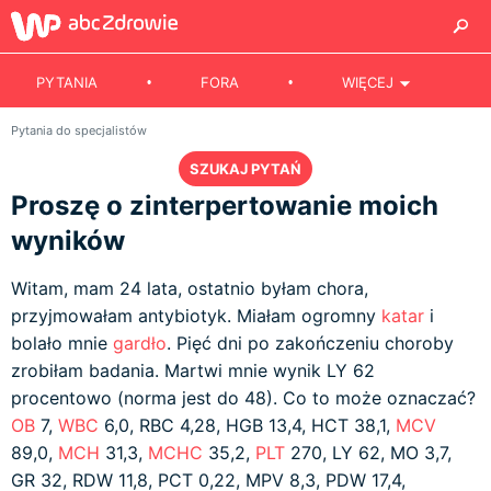
PYTANIA
FORA
WIĘCEJ
Pytania do specjalistów
SZUKAJ PYTAŃ
Proszę o zinterpertowanie moich
wyników
Witam, mam 24 lata, ostatnio byłam chora,
przyjmowałam antybiotyk. Miałam ogromny
katar
i
bolało mnie
gardło
. Pięć dni po zakończeniu choroby
zrobiłam badania. Martwi mnie wynik LY 62
procentowo (norma jest do 48). Co to może oznaczać?
OB
7,
WBC
6,0, RBC 4,28, HGB 13,4, HCT 38,1,
MCV
89,0,
MCH
31,3,
MCHC
35,2,
PLT
270, LY 62, MO 3,7,
GR 32, RDW 11,8, PCT 0,22, MPV 8,3, PDW 17,4,