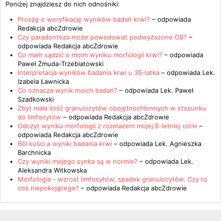
Poniżej znajdziesz do nich odnośniki:
Proszę o weryfikację wyników badań krwi?
– odpowiada
Redakcja abcZdrowie
Czy paradontoza może powodować podwyższone OB?
–
odpowiada
Redakcja abcZdrowie
Co mam sądzić o moim wyniku morfologii krwi?
– odpowiada
Paweł Żmuda-Trzebiatowski
Interpretacja wyników badania krwi u 35-latka
– odpowiada
Lek.
Izabela Ławnicka
Co oznacza wynik moich badań?
– odpowiada
Lek. Paweł
Szadkowski
Zbyt mała ilość granulocytów obojętnochłonnych w stosunku
do limfocytów
– odpowiada
Redakcja abcZdrowie
Odczyt wyniku morfologii z rozmazem mojej 8-letniej córki
–
odpowiada
Redakcja abcZdrowie
Ból kości a wyniki badania krwi
– odpowiada
Lek. Agnieszka
Barchnicka
Czy wyniki mojego synka są w normie?
– odpowiada
Lek.
Aleksandra Witkowska
Morfologia - wzrost limfocytów, spadek granulocytów. Czy to
coś niepokojącego?
– odpowiada
Redakcja abcZdrowie