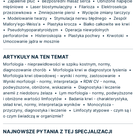
•
Zapalenie płuc
•
Bezpośredni masaż serca
•
Obniżone napięcie
mięśniowe
•
Laser biostymulacyjny
•
Filarioza
•
Elektrosekcja
przezcewkowa
•
Zmniejszenie piersi
•
Wycięcie zmiany tarczycy
•
Modelowanie twarzy
•
Stymulacja nerwu błędnego
•
Zespół
Mallory'ego-Weiss'a
•
Plastyka krocza
•
Białko całkowite we krwi
•
Pseudohypoparatyroidyzm
•
Operacja niewydolnych
perforatorów
•
Histeroskopia
•
Plastyka pochwy
•
Krwotoki
•
Umocowanie jądra w mosznie
ARTYKUŁY NA TEN TEMAT
Morfologia - nieprawidłowości w szpiku kostnym, normy,
diagnozowanie chorób
•
Morfologia krwi w diagnostyce łysienia
•
Morfologia krwi obwodowej - wyniki i normy, zastosowanie
•
Wyniki morfologii - normy, interpretacja
•
​RDW CV - norma,
podwyższone, obniżone, wskazania
•
Diagnostyka i leczenie
anemii z niedoboru żelaza
•
Lym morfologia - normy, podwyższone
i obniżone wartości limfocytów
•
Badania krwi - charakterystyka,
skład krwi, normy, interpretacja wyników
•
Monocytoza -
przyczyny, diagnostyka i leczenie
•
Limfocyty atypowe - czym są i
o czym świadczą w organizmie?
NAJNOWSZE PYTANIA Z TEJ SPECJALIZACJI