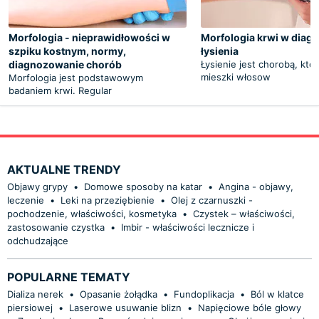
Morfologia - nieprawidłowości w
Morfologia krwi w diag
szpiku kostnym, normy,
łysienia
diagnozowanie chorób
Łysienie jest chorobą, któ
mieszki włosow
Morfologia jest podstawowym
badaniem krwi. Regular
AKTUALNE TRENDY
Objawy grypy
•
Domowe sposoby na katar
•
Angina - objawy,
leczenie
•
Leki na przeziębienie
•
Olej z czarnuszki -
pochodzenie, właściwości, kosmetyka
•
Czystek – właściwości,
zastosowanie czystka
•
Imbir - właściwości lecznicze i
odchudzające
POPULARNE TEMATY
Dializa nerek
•
Opasanie żołądka
•
Fundoplikacja
•
Ból w klatce
piersiowej
•
Laserowe usuwanie blizn
•
Napięciowe bóle głowy